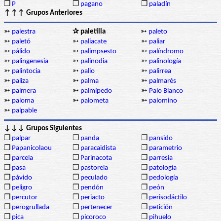
❒
P
❒
pagano
❒
paladín
↑↑↑ Grupos Anteriores
➳
palestra
✰ paletilla
➳
paleto
➳
paletó
➳
paliacate
➳
paliar
➳
pálido
➳
palimpsesto
➳
palíndromo
➳
palingenesia
➳
palinodia
➳
palinología
➳
palintocia
➳
palio
➳
palirrea
➳
paliza
➳
palma
➳
palmarés
➳
palmera
➳
palmípedo
➳
Palo Blanco
➳
paloma
➳
palometa
➳
palomino
➳
palpable
↓↓↓ Grupos Siguientes
❒
palpar
❒
panda
❒
pansido
❒
Papanicolaou
❒
paracaidista
❒
parametrio
❒
parcela
❒
Parinacota
❒
parresia
❒
pasa
❒
pastorela
❒
patología
❒
pávido
❒
peculado
❒
pedología
❒
peligro
❒
pendón
❒
peón
❒
percutor
❒
periacto
❒
perisodáctilo
❒
perogrullada
❒
pertenecer
❒
petición
❒
pica
❒
picoroco
❒
pihuelo