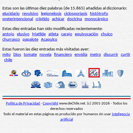
Estas son las últimas diez palabras (de 15.865) añadidas al diccionario:
elucidario
revulsivo
legionelosis
ciclosporiasis
histótrofo
preterintencional
críptido
achicar
doctrina
monocárpico
Estas diez entradas han sido modificadas recientemente:
antojo
elusivo
Matilde
atleta
carajo
equivocación
chuico
churrasco
papalote
Acapulco
Estas fueron las diez entradas más visitadas ayer:
mito
Dios
tomate
novela
financiero
envidia
metro
discurrir
curtir
chile
Política de Privacidad
-
Copyright
www.deChile.net. (c) 2001-2026 - Todos los
derechos reservados
Todo el material en estas páginas es producido por humanos sin usar
inteligencia
artificial