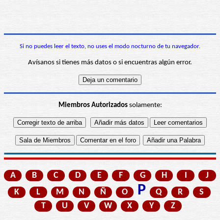
Si no puedes leer el texto, no uses el modo nocturno de tu navegador.
Avísanos si tienes más datos o si encuentras algún error.
Miembros Autorizados
solamente:
A
B
C
D
E
F
G
H
I
J
P
K
L
M
N
Ñ
O
Q
R
S
T
U
V
W
X
Y
Z