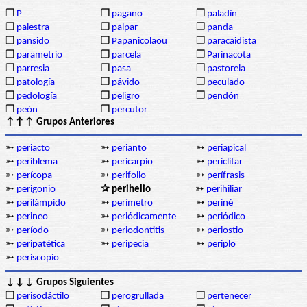
❒
P
❒
pagano
❒
paladín
❒
palestra
❒
palpar
❒
panda
❒
pansido
❒
Papanicolaou
❒
paracaidista
❒
parametrio
❒
parcela
❒
Parinacota
❒
parresia
❒
pasa
❒
pastorela
❒
patología
❒
pávido
❒
peculado
❒
pedología
❒
peligro
❒
pendón
❒
peón
❒
percutor
↑↑↑ Grupos Anteriores
➳
periacto
➳
perianto
➳
periapical
➳
periblema
➳
pericarpio
➳
periclitar
➳
perícopa
➳
perifollo
➳
perífrasis
➳
perigonio
✰ perihelio
➳
perihiliar
➳
perilámpido
➳
perímetro
➳
periné
➳
perineo
➳
periódicamente
➳
periódico
➳
período
➳
periodontitis
➳
periostio
➳
peripatética
➳
peripecia
➳
periplo
➳
periscopio
↓↓↓ Grupos Siguientes
❒
perisodáctilo
❒
perogrullada
❒
pertenecer