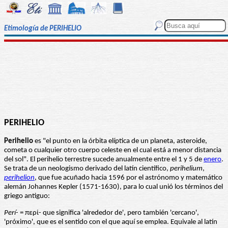
Etimología de PERIHELIO
PERIHELIO
Perihelio
es "el punto en la órbita elíptica de un planeta, asteroide,
cometa o cualquier otro cuerpo celeste en el cual está a menor distancia
del sol". El perihelio terrestre sucede anualmente entre el 1 y 5 de
enero
.
Se trata de un neologismo derivado del latín científico,
perihelium
,
perihelion
, que fue acuñado hacia 1596 por el astrónomo y matemático
alemán Johannes Kepler (1571-1630), para lo cual unió los términos del
griego antiguo:
Perí-
= περί- que significa 'alrededor de', pero también 'cercano',
'próximo', que es el sentido con el que aquí se emplea. Equivale al latín