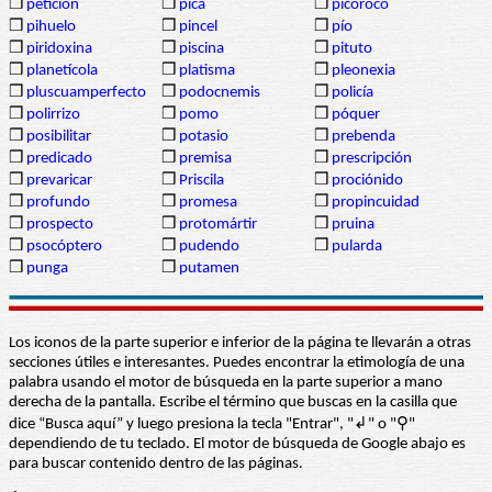
❒
petición
❒
pica
❒
picoroco
❒
pihuelo
❒
pincel
❒
pío
❒
piridoxina
❒
piscina
❒
pituto
❒
planetícola
❒
platisma
❒
pleonexia
❒
pluscuamperfecto
❒
podocnemis
❒
policía
❒
polirrizo
❒
pomo
❒
póquer
❒
posibilitar
❒
potasio
❒
prebenda
❒
predicado
❒
premisa
❒
prescripción
❒
prevaricar
❒
Priscila
❒
prociónido
❒
profundo
❒
promesa
❒
propincuidad
❒
prospecto
❒
protomártir
❒
pruina
❒
psocóptero
❒
pudendo
❒
pularda
❒
punga
❒
putamen
Los iconos de la parte superior e inferior de la página te llevarán a otras
secciones útiles e interesantes. Puedes encontrar la etimología de una
palabra usando el motor de búsqueda en la parte superior a mano
derecha de la pantalla. Escribe el término que buscas en la casilla que
dice “Busca aquí” y luego presiona la tecla "Entrar", "↲" o "⚲"
dependiendo de tu teclado. El motor de búsqueda de Google abajo es
para buscar contenido dentro de las páginas.