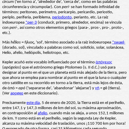
circum
('en torno a', 'alrededor de', 'cerca de', como en las palabras
circunferencia y circumpolar). Con
perí-
se han formado infinidad de
términos: peritoneo, perímetro, pericarpio, pericardio, periostio,
periplo, periferia, periblema,
periodonto
, perianto, etc. La raíz
indoeuropea
*per-3
(conducir, primero, alrededor, encima) se vincula
con
perí-
, así como otros elementos griegos (para-, pros-, pro-, proto-,
etc.).
Más
hḗlios
= ἥλιος, 'sol', término asociado a la raíz indoeuropea
*swael-
(dorado, sol), vinculado a palabras como sol, solsticio, solar, solanácea,
Helio, afelio, heliópolis, heliotropo, etc.
Kepler acuñó este vocablo influenciado por el término
ἀπόγειος
(
apógeios
) que el astrónomo griego Ptolomeo (s. II d.C.) usó para
designar al punto en el que un planeta está más alejado de la tierra, pero
que ahora se emplea para nombrar al punto en el que la luna o cualquier
otro satélite en su recorrido en torno a la tierra, está más lejos de ésta,
de ἀπό =
apó
('separarse de', 'abandonar' 'alejarse') y
γῆ
= gê (tierra).
(Ver
apogeo
en este diccionario).
Precisamente
este día
, 5 de enero de 2020, la Tierra está en el perihelio,
entre 147,1 y 147,3 millones de km del sol, su máxima aproximación,
en contraposición al
afelio
, cuando más se aleja, a unos 152,1 millones
de km. Y como está en el perihelio, según la segunda Ley de Kepler,
alcanza su máxima velocidad de traslación, unos ¡110 700 km por hora!
O expresado de otra forma, casi 31 kilómetros cada segundo.