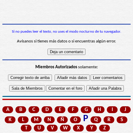
Si no puedes leer el texto, no uses el modo nocturno de tu navegador.
Avísanos si tienes más datos o si encuentras algún error.
Miembros Autorizados
solamente:
A
B
C
D
E
F
G
H
I
J
P
K
L
M
N
Ñ
O
Q
R
S
T
U
V
W
X
Y
Z