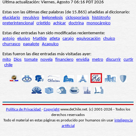
Última actualización: Viernes, Agosto 7 06:16 PDT 2026
Estas son las últimas diez palabras (de 15.865) añadidas al diccionario:
elucidario
revulsivo
legionelosis
ciclosporiasis
histótrofo
preterintencional
críptido
achicar
doctrina
monocárpico
Estas diez entradas han sido modificadas recientemente:
antojo
elusivo
Matilde
atleta
carajo
equivocación
chuico
churrasco
papalote
Acapulco
Estas fueron las diez entradas más visitadas ayer:
mito
Dios
tomate
novela
financiero
envidia
metro
discurrir
curtir
chile
Política de Privacidad
-
Copyright
www.deChile.net. (c) 2001-2026 - Todos los
derechos reservados
Todo el material en estas páginas es producido por humanos sin usar
inteligencia
artificial