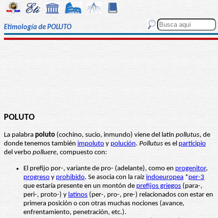
Etimología de POLUTO
POLUTO
La palabra
poluto
(cochino, sucio, inmundo) viene del latín
pollutus
, de
donde tenemos también
impoluto
y
polución
.
Pollutus
es el
participio
del verbo
polluere
, compuesto con:
El prefijo por-, variante de pro- (adelante), como en
progenitor
,
progreso
y
prohibido
. Se asocia con la raíz
indoeuropea
*
per-3
que estaría presente en un montón de
prefijos griegos
(para-,
peri-, proto-) y
latinos
(per-, pro-, pre-) relacionados con estar en
primera posición o con otras muchas nociones (avance,
enfrentamiento, penetración, etc.).