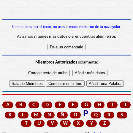
Si no puedes leer el texto, no uses el modo nocturno de tu navegador.
Avísanos si tienes más datos o si encuentras algún error.
Miembros Autorizados
solamente:
A
B
C
D
E
F
G
H
I
J
P
K
L
M
N
Ñ
O
Q
R
S
T
U
V
W
X
Y
Z