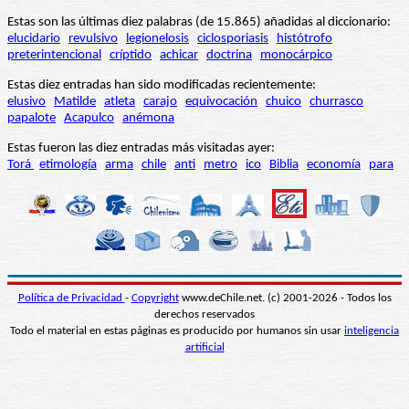
Estas son las últimas diez palabras (de 15.865) añadidas al diccionario:
elucidario
revulsivo
legionelosis
ciclosporiasis
histótrofo
preterintencional
críptido
achicar
doctrina
monocárpico
Estas diez entradas han sido modificadas recientemente:
elusivo
Matilde
atleta
carajo
equivocación
chuico
churrasco
papalote
Acapulco
anémona
Estas fueron las diez entradas más visitadas ayer:
Torá
etimología
arma
chile
anti
metro
ico
Biblia
economía
para
Política de Privacidad
-
Copyright
www.deChile.net. (c) 2001-2026 - Todos los
derechos reservados
Todo el material en estas páginas es producido por humanos sin usar
inteligencia
artificial