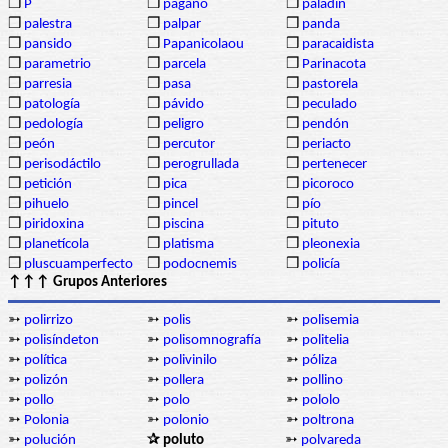
❒
P
❒
pagano
❒
paladín
❒
palestra
❒
palpar
❒
panda
❒
pansido
❒
Papanicolaou
❒
paracaidista
❒
parametrio
❒
parcela
❒
Parinacota
❒
parresia
❒
pasa
❒
pastorela
❒
patología
❒
pávido
❒
peculado
❒
pedología
❒
peligro
❒
pendón
❒
peón
❒
percutor
❒
periacto
❒
perisodáctilo
❒
perogrullada
❒
pertenecer
❒
petición
❒
pica
❒
picoroco
❒
pihuelo
❒
pincel
❒
pío
❒
piridoxina
❒
piscina
❒
pituto
❒
planetícola
❒
platisma
❒
pleonexia
❒
pluscuamperfecto
❒
podocnemis
❒
policía
↑↑↑ Grupos Anteriores
➳
polirrizo
➳
polis
➳
polisemia
➳
polisíndeton
➳
polisomnografía
➳
politelia
➳
política
➳
polivinilo
➳
póliza
➳
polizón
➳
pollera
➳
pollino
➳
pollo
➳
polo
➳
pololo
➳
Polonia
➳
polonio
➳
poltrona
➳
polución
✰ poluto
➳
polvareda