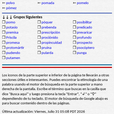
➳
polvo
➳
pomada
➳
pomelo
➳
pómez
↓↓↓ Grupos Siguientes
❒
pomo
❒
póquer
❒
posibilitar
❒
potasio
❒
prebenda
❒
predicado
❒
premisa
❒
prescripción
❒
prevaricar
❒
Priscila
❒
prociónido
❒
profundo
❒
promesa
❒
propincuidad
❒
prospecto
❒
protomártir
❒
pruina
❒
psocóptero
❒
pudendo
❒
pularda
❒
punga
❒
putamen
Los iconos de la parte superior e inferior de la página te llevarán a otras
secciones útiles e interesantes. Puedes encontrar la etimología de una
palabra usando el motor de búsqueda en la parte superior a mano
derecha de la pantalla. Escribe el término que buscas en la casilla que
dice “Busca aquí” y luego presiona la tecla "Entrar", "↲" o "⚲"
dependiendo de tu teclado. El motor de búsqueda de Google abajo es
para buscar contenido dentro de las páginas.
Última actualización: Viernes, Julio 31 05:08 PDT 2026