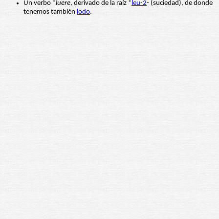
Un verbo *
luere
, derivado de la raíz *
leu-2
- (suciedad), de donde
tenemos también
lodo
.