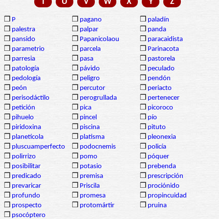
T
U
V
W
X
Y
Z
❒
P
❒
pagano
❒
paladín
❒
palestra
❒
palpar
❒
panda
❒
pansido
❒
Papanicolaou
❒
paracaidista
❒
parametrio
❒
parcela
❒
Parinacota
❒
parresia
❒
pasa
❒
pastorela
❒
patología
❒
pávido
❒
peculado
❒
pedología
❒
peligro
❒
pendón
❒
peón
❒
percutor
❒
periacto
❒
perisodáctilo
❒
perogrullada
❒
pertenecer
❒
petición
❒
pica
❒
picoroco
❒
pihuelo
❒
pincel
❒
pío
❒
piridoxina
❒
piscina
❒
pituto
❒
planetícola
❒
platisma
❒
pleonexia
❒
pluscuamperfecto
❒
podocnemis
❒
policía
❒
polirrizo
❒
pomo
❒
póquer
❒
posibilitar
❒
potasio
❒
prebenda
❒
predicado
❒
premisa
❒
prescripción
❒
prevaricar
❒
Priscila
❒
prociónido
❒
profundo
❒
promesa
❒
propincuidad
❒
prospecto
❒
protomártir
❒
pruina
❒
psocóptero