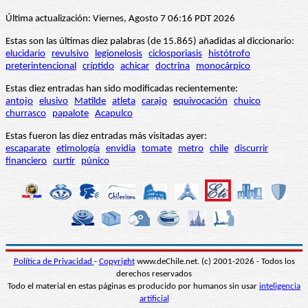
Última actualización: Viernes, Agosto 7 06:16 PDT 2026
Estas son las últimas diez palabras (de 15.865) añadidas al diccionario:
elucidario
revulsivo
legionelosis
ciclosporiasis
histótrofo
preterintencional
críptido
achicar
doctrina
monocárpico
Estas diez entradas han sido modificadas recientemente:
antojo
elusivo
Matilde
atleta
carajo
equivocación
chuico
churrasco
papalote
Acapulco
Estas fueron las diez entradas más visitadas ayer:
escaparate
etimología
envidia
tomate
metro
chile
discurrir
financiero
curtir
púnico
Política de Privacidad
-
Copyright
www.deChile.net. (c) 2001-2026 - Todos los
derechos reservados
Todo el material en estas páginas es producido por humanos sin usar
inteligencia
artificial