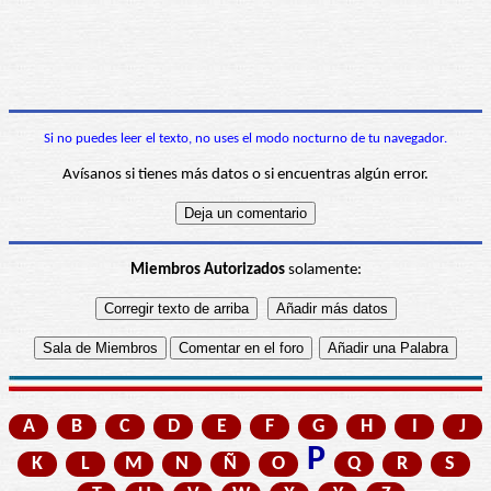
Si no puedes leer el texto, no uses el modo nocturno de tu navegador.
Avísanos si tienes más datos o si encuentras algún error.
Miembros Autorizados
solamente:
A
B
C
D
E
F
G
H
I
J
P
K
L
M
N
Ñ
O
Q
R
S