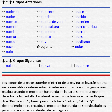
↑↑↑ Grupos Anteriores
➳
pudendo
➳
pudiente
➳
pudín
➳
pudor
➳
pudrir
➳
pueblo
➳
puente
➳
puente de Varol*
➳
puenting
➳
puerco
➳
puericultura
➳
puericulturista
➳
pueril
➳
puerperio
➳
puerro
➳
puerta
➳
puerto
➳
pues
➳
pueta
➳
pug
➳
pugilismo
➳
pugna
✰ pujante
➳
pujar
➳
pujo
↓↓↓ Grupos Siguientes
❒
pularda
❒
punga
❒
putamen
Los iconos de la parte superior e inferior de la página te llevarán a otras
secciones útiles e interesantes. Puedes encontrar la etimología de una
palabra usando el motor de búsqueda en la parte superior a mano
derecha de la pantalla. Escribe el término que buscas en la casilla que
dice “Busca aquí” y luego presiona la tecla "Entrar", "↲" o "⚲"
dependiendo de tu teclado. El motor de búsqueda de Google abajo es
para buscar contenido dentro de las páginas.