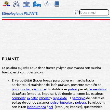
Etimología de PUJANTE
PUJANTE
La palabra
pujante
(que tiene fuerza y vigor, que avanza con mucha
fuerza) está compuesta con:
El verbo
pujar
(hacer fuerza para poner en marcha hacia
adelante), el cual viene del latín
pulsare
, presente también en
pujo
,
puchar
y
empujar
. Su doblete es
pulsar
y es el
frecuentativo
de
pellere
(empujar, impulsar), de donde tenemos las palabras
compeler
,
expeler
,
repeler
y
repelente
. El
participio
de
pellere
es
pulsus
de donde sacamos
pulso
,
impulso
y
pulsera
. Se relaciona
con la raíz
indoeuropea
*
pel
- (empujar, impeler), que también