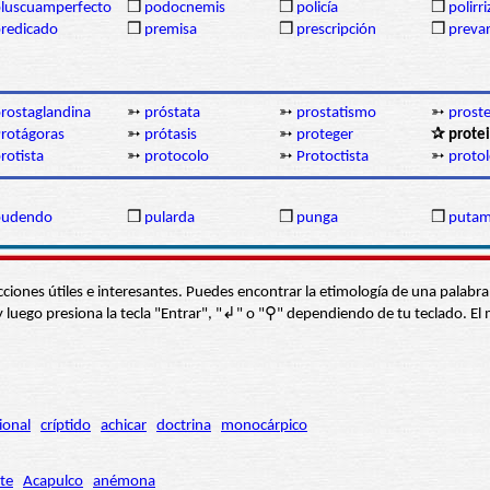
luscuamperfecto
❒
podocnemis
❒
policía
❒
polirr
redicado
❒
premisa
❒
prescripción
❒
prevar
rostaglandina
➳
próstata
➳
prostatismo
➳
prost
rotágoras
➳
prótasis
➳
proteger
✰ prote
rotista
➳
protocolo
➳
Protoctista
➳
proto
pudendo
❒
pularda
❒
punga
❒
puta
s secciones útiles e interesantes. Puedes encontrar la etimología de una pal
í” y luego presiona la tecla "Entrar", "↲" o "⚲" dependiendo de tu teclado.
ional
críptido
achicar
doctrina
monocárpico
te
Acapulco
anémona