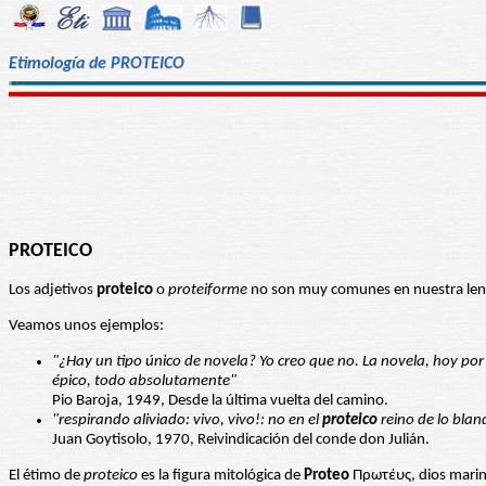
Etimología de PROTEICO
PROTEICO
Los adjetivos
proteico
o
proteiforme
no son muy comunes en nuestra lengua
Veamos unos ejemplos:
"¿Hay un tipo único de novela? Yo creo que no. La novela, hoy po
épico, todo absolutamente"
Pio Baroja, 1949, Desde la última vuelta del camino.
"respirando aliviado: vivo, vivo!: no en el
proteico
reino de lo blan
Juan Goytisolo, 1970, Reivindicación del conde don Julián.
El étimo de
proteico
es la figura mitológica de
Proteo
Πρωτέυς, dios marin