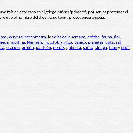
cuya raíz en este caso es el griego
prôtos
'primero', por ser las proteínas el
ere que el nombre del dios acaso tenga procedencia egipcia.
ereal
,
cerveza
,
cronómetro
, los
días de la semana
,
erótica
,
fauna
,
flor
,
neda
,
morfina
,
Némesis
,
nictofobia
,
Niza
,
pánico
,
planetas
,
puta
,
sal
,
sta
,
oráculo
,
orfeón
,
panteón
,
perdiz
,
quimera
,
sátiro
,
siringa
,
titán
y
tifón