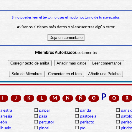
Si no puedes leer el texto, no uses el modo nocturno de tu navegador.
Avísanos si tienes más datos o si encuentras algún error.
Miembros Autorizados
solamente:
P
I
J
K
L
M
N
Ñ
O
Q
R
alestra
❒
palpar
❒
panda
❒
pansi
arresia
❒
pasa
❒
pastorela
❒
patolo
peón
❒
percutor
❒
periacto
❒
periso
ihuelo
❒
pincel
❒
pío
❒
pirido