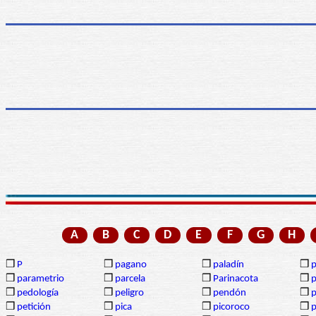
A
B
C
D
E
F
G
H
❒
P
❒
pagano
❒
paladín
❒
p
❒
parametrio
❒
parcela
❒
Parinacota
❒
p
❒
pedología
❒
peligro
❒
pendón
❒
❒
petición
❒
pica
❒
picoroco
❒
p