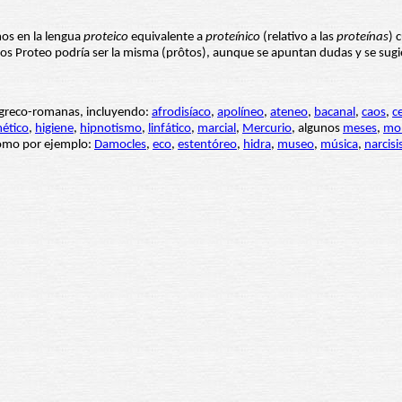
os en la lengua
proteico
equivalente a
proteínico
(relativo a las
proteínas
) 
os Proteo podría ser la misma (prôtos), aunque se apuntan dudas y se sugi
 greco-romanas, incluyendo:
afrodisíaco
,
apolíneo
,
ateneo
,
bacanal
,
caos
,
c
ético
,
higiene
,
hipnotismo
,
linfático
,
marcial
,
Mercurio
, algunos
meses
,
mo
como por ejemplo:
Damocles
,
eco
,
estentóreo
,
hidra
,
museo
,
música
,
narcisi