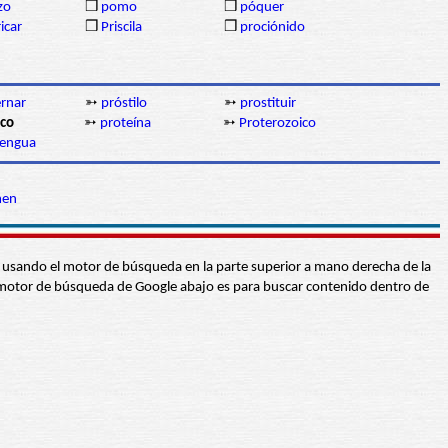
izo
❒
pomo
❒
póquer
icar
❒
Priscila
❒
prociónido
ernar
➳
próstilo
➳
prostituir
ico
➳
proteína
➳
Proterozoico
lengua
men
abra usando el motor de búsqueda en la parte superior a mano derecha de la
 El motor de búsqueda de Google abajo es para buscar contenido dentro de