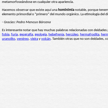
metamorfoseándose en cualquier otra apariencia.
Hacemos observar que existe aquí una
hominimia
notable, porque tenem
elemento primordial o "primero" del mundo orgánico. La etimología del di
- Gracias: Pedro Menoyo Bárcena
Es interesante notar que hay muchas palabras relacionadas con deidades
fobia
,
furia
,
geografía
,
geología
,
hebefrenia
,
hercúleo
,
hermafrodita
,
herm
uranolito
,
venéreo
,
vieira
y
volcán
. También otras que no son deidades, 