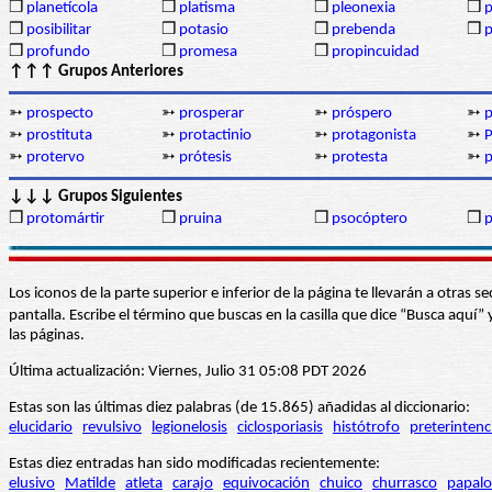
❒
planetícola
❒
platisma
❒
pleonexia
❒
p
❒
posibilitar
❒
potasio
❒
prebenda
❒
p
❒
profundo
❒
promesa
❒
propincuidad
↑↑↑ Grupos Anteriores
➳
prospecto
➳
prosperar
➳
próspero
➳
p
➳
prostituta
➳
protactinio
➳
protagonista
➳
P
➳
protervo
➳
prótesis
➳
protesta
➳
p
↓↓↓ Grupos Siguientes
❒
protomártir
❒
pruina
❒
psocóptero
❒
Los iconos de la parte superior e inferior de la página te llevarán a otra
pantalla. Escribe el término que buscas en la casilla que dice “Busca aqu
las páginas.
Última actualización: Viernes, Julio 31 05:08 PDT 2026
Estas son las últimas diez palabras (de 15.865) añadidas al diccionario:
elucidario
revulsivo
legionelosis
ciclosporiasis
histótrofo
preterintenc
Estas diez entradas han sido modificadas recientemente:
elusivo
Matilde
atleta
carajo
equivocación
chuico
churrasco
papalo