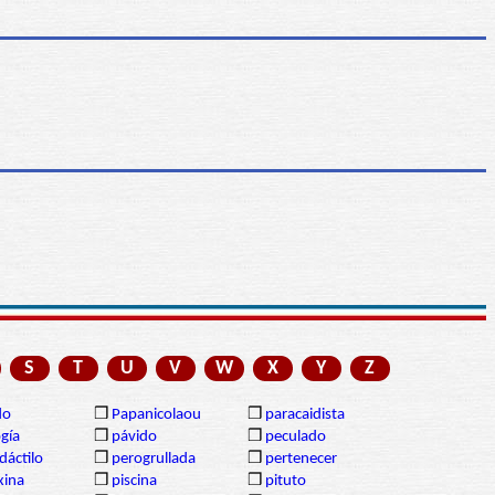
S
T
U
V
W
X
Y
Z
do
❒
Papanicolaou
❒
paracaidista
gía
❒
pávido
❒
peculado
dáctilo
❒
perogrullada
❒
pertenecer
xina
❒
piscina
❒
pituto