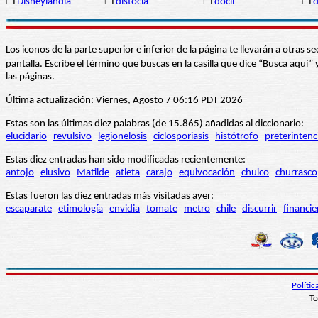
❒
Disneylandia
❒
distocia
❒
dócil
❒
Los iconos de la parte superior e inferior de la página te llevarán a otra
pantalla. Escribe el término que buscas en la casilla que dice “Busca aqu
las páginas.
Última actualización: Viernes, Agosto 7 06:16 PDT 2026
Estas son las últimas diez palabras (de 15.865) añadidas al diccionario:
elucidario
revulsivo
legionelosis
ciclosporiasis
histótrofo
preterintenc
Estas diez entradas han sido modificadas recientemente:
antojo
elusivo
Matilde
atleta
carajo
equivocación
chuico
churrasco
Estas fueron las diez entradas más visitadas ayer:
escaparate
etimología
envidia
tomate
metro
chile
discurrir
financie
Políti
To