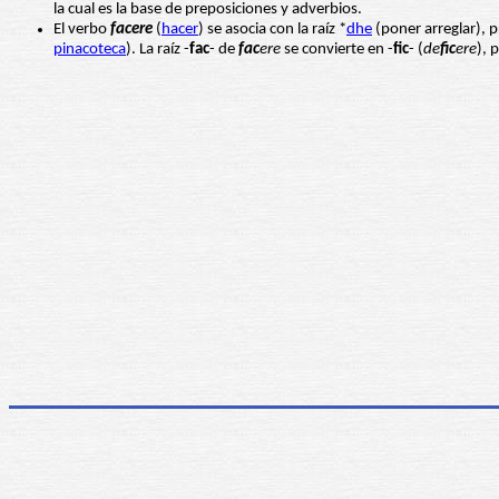
la cual es la base de preposiciones y adverbios.
El verbo
facere
(
hacer
) se asocia con la raíz *
dhe
(poner arreglar), p
pinacoteca
). La raíz -
fac
- de
fac
ere
se convierte en -
fic
- (
de
fic
ere
), 