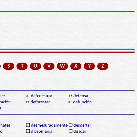
S
T
U
V
W
X
Y
Z
der
➳
defenestrar
➳
defensa
ración
➳
deforestar
➳
defunción
a
chatez
❒
desmesuradamente
❒
despertar
mo
❒
dipsomanía
❒
disecar