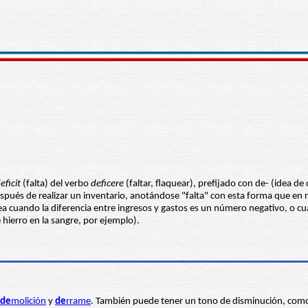
eficit
(falta) del verbo
deficere
(faltar, flaquear), prefijado con de- (idea de
" después de realizar un inventario, anotándose "falta" con esta forma que e
o sea cuando la diferencia entre ingresos y gastos es un número negativo, o
 hierro en la sangre, por ejemplo).
de
molición
y
de
rrame
. También puede tener un tono de disminución, com