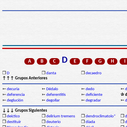
D
A
B
C
E
F
G
H
I
❒
D
❒
danta
❒
decaedro
↑↑↑ Grupos Anteriores
➳
decuria
➳
Dédalo
➳
dedo
➳
d
➳
deferencia
➳
deferentitis
➳
deficiente
✰ d
➳
deglución
➳
degollar
➳
degradar
➳
↓↓↓ Grupos Siguientes
❒
deíctico
❒
delirium tremens
❒
dendroclimatolo*
❒
❒
destituir
❒
deuterio
❒
díada
❒
d