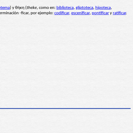
otema
) y θήκη (
theke
, como en:
biblioteca
,
gliptoteca
,
hipoteca
,
rminación -ficar, por ejemplo:
codificar,
escenificar
,
pontificar
y
ratificar
.