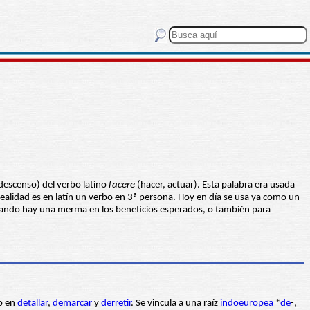
 descenso) del verbo latino
facere
(hacer, actuar). Esta palabra era usada
n realidad es en latín un verbo en 3ª persona. Hoy en día se usa ya como un
 cuando hay una merma en los beneficios esperados, o también para
o en
detallar
,
demarcar
y
derretir
. Se vincula a una raíz
indoeuropea
*
de
-,