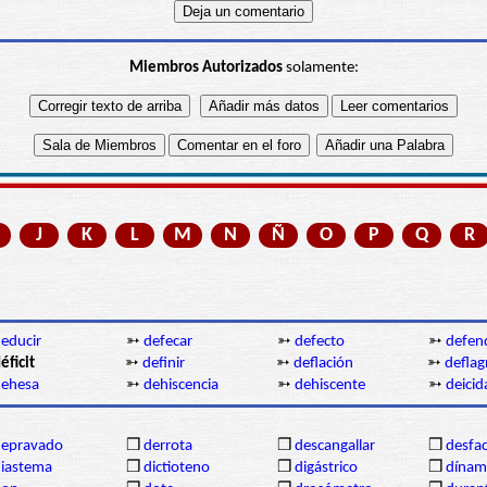
Miembros Autorizados
solamente:
J
K
L
M
N
Ñ
O
P
Q
R
educir
➳
defecar
➳
defecto
➳
defen
éficit
➳
definir
➳
deflación
➳
deflag
dehesa
➳
dehiscencia
➳
dehiscente
➳
deicid
depravado
❒
derrota
❒
descangallar
❒
desfa
iastema
❒
dictioteno
❒
digástrico
❒
dína