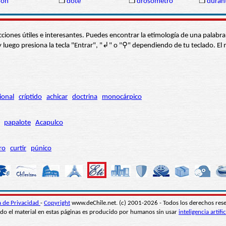
don
❒
dote
❒
drosómetro
❒
duran
s secciones útiles e interesantes. Puedes encontrar la etimología de una pal
í” y luego presiona la tecla "Entrar", "↲" o "⚲" dependiendo de tu teclado.
ional
críptido
achicar
doctrina
monocárpico
papalote
Acapulco
ro
curtir
púnico
ca de Privacidad
-
Copyright
www.deChile.net. (c) 2001-2026 - Todos los derechos res
do el material en estas páginas es producido por humanos sin usar
inteligencia artific