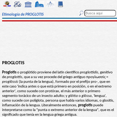
Etimología de PROGLOTIS
PROGLOTIS
Proglotis
o proglótido proviene del latín científico
proglottidis
, genitivo
de
proglottis
, que a su vez procede del griego antiguo προγλωσσίς =
proglōssís
(la punta de la lengua), formado por el prefijo pro-, que en
este caso 'indica antes o que está primero en posición, o en el extremo
anterior', como sucede con protórax, el más anterior o primero
segmento torácico de un insecto adulto; y
glōtta
o
glōssa
, 'lengua',
como sucede con políglota, persona que habla varios idiomas, o glositis,
inflamación de la lengua. Literalmente entonces,
proglotis
puede
interpretarse como la "punta o extremo anterior de la lengua", que es el
significado que tenía en la lengua griega antigua.