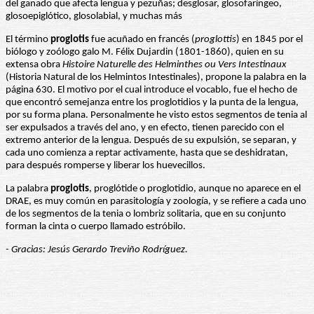
del ganado que afecta lengua y pezuñas; desglosar, glosofaríngeo,
glosoepiglótico, glosolabial, y muchas más
El término
proglotis
fue acuñado en francés (
proglottis
) en 1845 por el
biólogo y zoólogo galo M. Félix Dujardin (1801-1860), quien en su
extensa obra
Histoire Naturelle des Helminthes ou Vers
Intestinaux
(Historia Natural de los Helmintos Intestinales), propone la palabra en la
página 630. El motivo por el cual introduce el vocablo, fue el hecho de
que encontró semejanza entre los proglotidios y la punta de la lengua,
por su forma plana. Personalmente he visto estos segmentos de tenia al
ser expulsados a través del ano, y en efecto, tienen parecido con el
extremo anterior de la lengua. Después de su expulsión, se separan, y
cada uno comienza a reptar activamente, hasta que se deshidratan,
para después romperse y liberar los huevecillos.
La palabra
proglotis
, proglótide o proglotidio, aunque no aparece en el
DRAE, es muy común en parasitología y zoología, y se refiere a cada uno
de los segmentos de la tenia o lombriz solitaria, que en su conjunto
forman la cinta o cuerpo llamado estróbilo.
- Gracias: Jesús Gerardo Treviño Rodríguez.