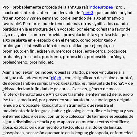
Pro-, probablemente proceda de la antigua raíz
indoeuropea
*pro-,
'hacia adelante, delantero', un derivado de *
per-3
, que también originó
fra
en gótico y
ver
en germano, con el sentido de 'algo afirmativo o
favorable'. Pero pro-, puede tener además otros significados cuando
participa en la estructura de un vocablo, por ejemplo: 'estar a favor de
algo o alguien', como en provida, proevolucionista y profascista; que
algo se alarga en el espacio o en el tiempo, como prolongado y
prolongarse; intensificación de una cualidad, por ejemplo, en
promiscuo; en fin, existen numerosos casos, entre otros, procariote,
probable, prociencia, prodromo, proboscidio, probóscide, prólogo,
prolegómeno, prosimio, etc.
Asimismo, según los indoeuropeístas,
glōtta
, parece vincularse a la
antigua raíz indoeuropea *
glōgh
-, con el significado de 'espina o punto',
de donde también surgió la voz griega
glōkhis
, 'lengüeta de flecha'; y de
glōssa
, derivan infinidad de palabras:
Glossina
, género de mosca
(díptero) hematófaga de África que trasmite la enfermedad del sueño o
tse tse
, llamada así, por poseer en su aparato bucal una larga y delgada
lengua o probóscide; glosógrafo, instrumento que registra el
movimiento de la lengua al hablar; glosología, estudio de la lengua y sus
enfermedades; glosario, conjunto o colección de términos especiales de
alguna disciplina o ciencia y que aparece en muchos textos científicos;
glosa, explicación de un escrito o texto; glosalgia, dolor de lengua,
glosopirosis, sensación quemante en la lengua; glosopeda, enfermedad