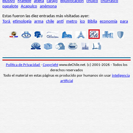
elusivo
Matilde
atleta
carajo
equivocación
chuico
churrasco
papalote
Acapulco
anémona
Estas fueron las diez entradas más visitadas ayer:
Torá
etimología
arma
chile
anti
metro
ico
Biblia
economía
para
Política de Privacidad
-
Copyright
www.deChile.net. (c) 2001-2026 - Todos los
derechos reservados
Todo el material en estas páginas es producido por humanos sin usar
inteligencia
artificial