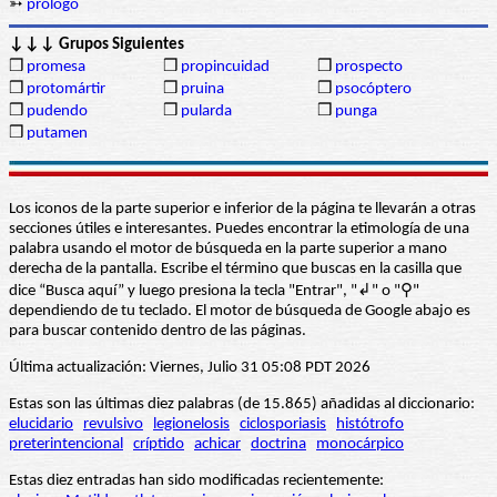
➳
prólogo
↓↓↓ Grupos Siguientes
❒
promesa
❒
propincuidad
❒
prospecto
❒
protomártir
❒
pruina
❒
psocóptero
❒
pudendo
❒
pularda
❒
punga
❒
putamen
Los iconos de la parte superior e inferior de la página te llevarán a otras
secciones útiles e interesantes. Puedes encontrar la etimología de una
palabra usando el motor de búsqueda en la parte superior a mano
derecha de la pantalla. Escribe el término que buscas en la casilla que
dice “Busca aquí” y luego presiona la tecla "Entrar", "↲" o "⚲"
dependiendo de tu teclado. El motor de búsqueda de Google abajo es
para buscar contenido dentro de las páginas.
Última actualización: Viernes, Julio 31 05:08 PDT 2026
Estas son las últimas diez palabras (de 15.865) añadidas al diccionario:
elucidario
revulsivo
legionelosis
ciclosporiasis
histótrofo
preterintencional
críptido
achicar
doctrina
monocárpico
Estas diez entradas han sido modificadas recientemente: