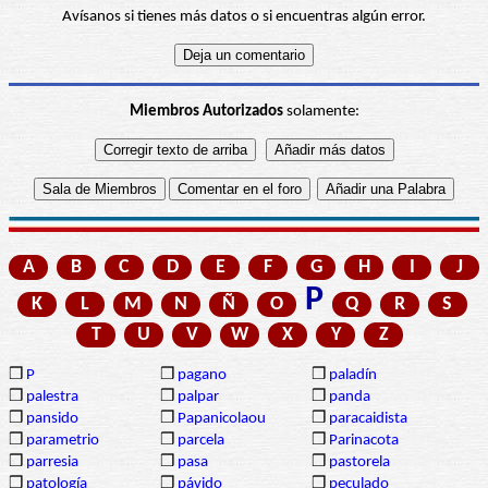
Avísanos si tienes más datos o si encuentras algún error.
Miembros Autorizados
solamente:
A
B
C
D
E
F
G
H
I
J
P
K
L
M
N
Ñ
O
Q
R
S
T
U
V
W
X
Y
Z
❒
P
❒
pagano
❒
paladín
❒
palestra
❒
palpar
❒
panda
❒
pansido
❒
Papanicolaou
❒
paracaidista
❒
parametrio
❒
parcela
❒
Parinacota
❒
parresia
❒
pasa
❒
pastorela
❒
patología
❒
pávido
❒
peculado