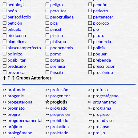
❒
pedología
❒
peligro
❒
pendón
❒
peón
❒
percutor
❒
periacto
❒
perisodáctilo
❒
perogrullada
❒
pertenecer
❒
petición
❒
pica
❒
picoroco
❒
pihuelo
❒
pincel
❒
pío
❒
piridoxina
❒
piscina
❒
pituto
❒
planetícola
❒
platisma
❒
pleonexia
❒
pluscuamperfecto
❒
podocnemis
❒
policía
❒
polirrizo
❒
pomo
❒
póquer
❒
posibilitar
❒
potasio
❒
prebenda
❒
predicado
❒
premisa
❒
prescripción
❒
prevaricar
❒
Priscila
❒
prociónido
↑↑↑ Grupos Anteriores
➳
profundo
➳
profusión
➳
profuso
➳
progenie
➳
progenitor
➳
progestágeno
➳
progesterona
✰ proglotis
➳
prognatismo
➳
prognato
➳
prógrado
➳
programa
➳
progre
➳
progresión
➳
progreso
➳
progubernamental
➳
prohibido
➳
proindiviso
➳
prójimo
➳
prolactina
➳
prolapso
➳
prolegómeno
➳
proletario
➳
prolijo