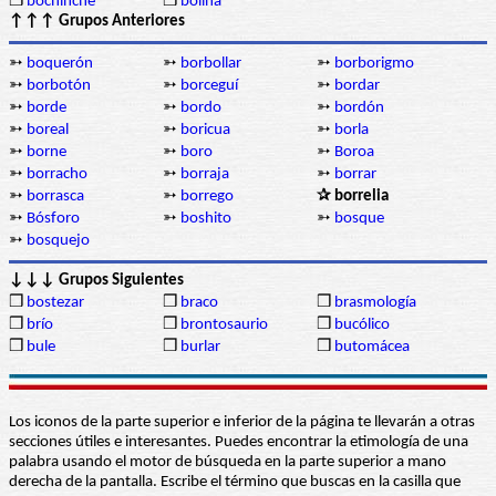
❒
bochinche
❒
bolina
↑↑↑ Grupos Anteriores
➳
boquerón
➳
borbollar
➳
borborigmo
➳
borbotón
➳
borceguí
➳
bordar
➳
borde
➳
bordo
➳
bordón
➳
boreal
➳
boricua
➳
borla
➳
borne
➳
boro
➳
Boroa
➳
borracho
➳
borraja
➳
borrar
➳
borrasca
➳
borrego
✰ borrelia
➳
Bósforo
➳
boshito
➳
bosque
➳
bosquejo
↓↓↓ Grupos Siguientes
❒
bostezar
❒
braco
❒
brasmología
❒
brío
❒
brontosaurio
❒
bucólico
❒
bule
❒
burlar
❒
butomácea
Los iconos de la parte superior e inferior de la página te llevarán a otras
secciones útiles e interesantes. Puedes encontrar la etimología de una
palabra usando el motor de búsqueda en la parte superior a mano
derecha de la pantalla. Escribe el término que buscas en la casilla que