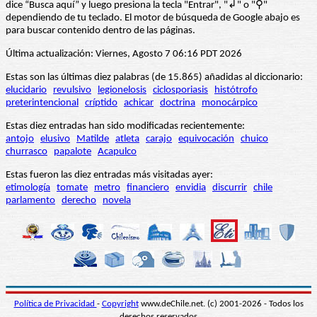
dice “Busca aquí” y luego presiona la tecla "Entrar", "↲" o "⚲"
dependiendo de tu teclado. El motor de búsqueda de Google abajo es
para buscar contenido dentro de las páginas.
Última actualización: Viernes, Agosto 7 06:16 PDT 2026
Estas son las últimas diez palabras (de 15.865) añadidas al diccionario:
elucidario
revulsivo
legionelosis
ciclosporiasis
histótrofo
preterintencional
críptido
achicar
doctrina
monocárpico
Estas diez entradas han sido modificadas recientemente:
antojo
elusivo
Matilde
atleta
carajo
equivocación
chuico
churrasco
papalote
Acapulco
Estas fueron las diez entradas más visitadas ayer:
etimología
tomate
metro
financiero
envidia
discurrir
chile
parlamento
derecho
novela
Política de Privacidad
-
Copyright
www.deChile.net. (c) 2001-2026 - Todos los
derechos reservados