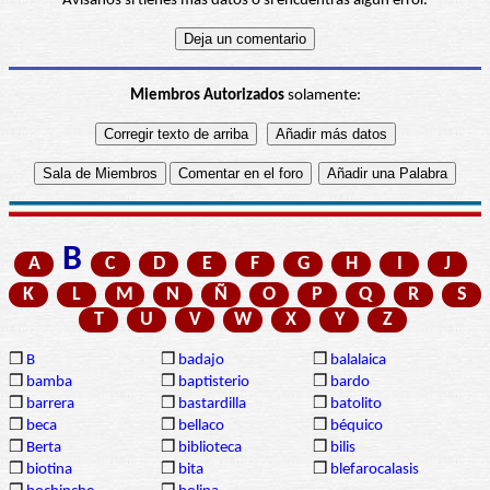
Avísanos si tienes más datos o si encuentras algún error.
Miembros Autorizados
solamente:
B
A
C
D
E
F
G
H
I
J
K
L
M
N
Ñ
O
P
Q
R
S
T
U
V
W
X
Y
Z
❒
B
❒
badajo
❒
balalaica
❒
bamba
❒
baptisterio
❒
bardo
❒
barrera
❒
bastardilla
❒
batolito
❒
beca
❒
bellaco
❒
béquico
❒
Berta
❒
biblioteca
❒
bilis
❒
biotina
❒
bita
❒
blefarocalasis