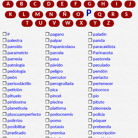
A
B
C
D
E
F
G
H
I
J
P
K
L
M
N
Ñ
O
Q
R
S
T
U
V
W
X
Y
Z
❒
P
❒
pagano
❒
paladín
❒
palestra
❒
palpar
❒
panda
❒
pansido
❒
Papanicolaou
❒
paracaidista
❒
parametrio
❒
parcela
❒
Parinacota
❒
parresia
❒
pasa
❒
pastorela
❒
patología
❒
pávido
❒
peculado
❒
pedología
❒
peligro
❒
pendón
❒
peón
❒
percutor
❒
periacto
❒
perisodáctilo
❒
perogrullada
❒
pertenecer
❒
petición
❒
pica
❒
picoroco
❒
pihuelo
❒
pincel
❒
pío
❒
piridoxina
❒
piscina
❒
pituto
❒
planetícola
❒
platisma
❒
pleonexia
❒
pluscuamperfecto
❒
podocnemis
❒
policía
❒
polirrizo
❒
pomo
❒
póquer
❒
posibilitar
❒
potasio
❒
prebenda
❒
predicado
❒
premisa
❒
prescripción