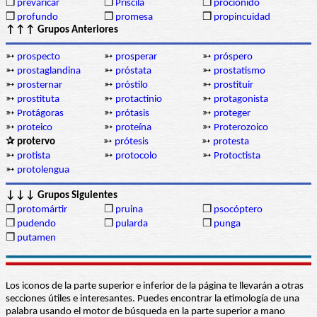
❒
prevaricar
❒
Priscila
❒
prociónido
❒
profundo
❒
promesa
❒
propincuidad
↑↑↑ Grupos Anteriores
➳
prospecto
➳
prosperar
➳
próspero
➳
prostaglandina
➳
próstata
➳
prostatismo
➳
prosternar
➳
próstilo
➳
prostituir
➳
prostituta
➳
protactinio
➳
protagonista
➳
Protágoras
➳
prótasis
➳
proteger
➳
proteico
➳
proteína
➳
Proterozoico
✰ protervo
➳
prótesis
➳
protesta
➳
protista
➳
protocolo
➳
Protoctista
➳
protolengua
↓↓↓ Grupos Siguientes
❒
protomártir
❒
pruina
❒
psocóptero
❒
pudendo
❒
pularda
❒
punga
❒
putamen
Los iconos de la parte superior e inferior de la página te llevarán a otras
secciones útiles e interesantes. Puedes encontrar la etimología de una
palabra usando el motor de búsqueda en la parte superior a mano