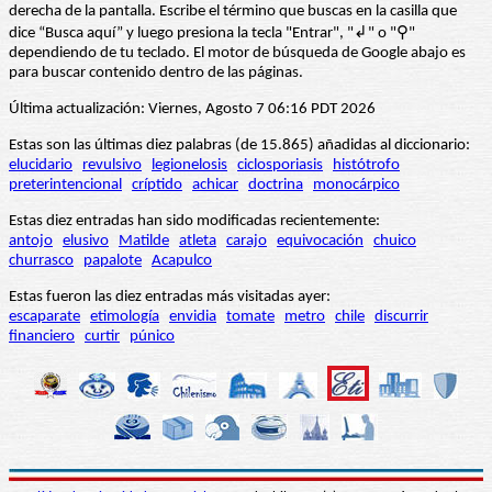
derecha de la pantalla. Escribe el término que buscas en la casilla que
dice “Busca aquí” y luego presiona la tecla "Entrar", "↲" o "⚲"
dependiendo de tu teclado. El motor de búsqueda de Google abajo es
para buscar contenido dentro de las páginas.
Última actualización: Viernes, Agosto 7 06:16 PDT 2026
Estas son las últimas diez palabras (de 15.865) añadidas al diccionario:
elucidario
revulsivo
legionelosis
ciclosporiasis
histótrofo
preterintencional
críptido
achicar
doctrina
monocárpico
Estas diez entradas han sido modificadas recientemente:
antojo
elusivo
Matilde
atleta
carajo
equivocación
chuico
churrasco
papalote
Acapulco
Estas fueron las diez entradas más visitadas ayer:
escaparate
etimología
envidia
tomate
metro
chile
discurrir
financiero
curtir
púnico