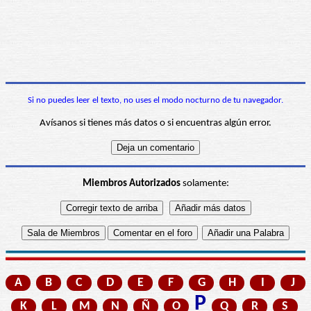
Si no puedes leer el texto, no uses el modo nocturno de tu navegador.
Avísanos si tienes más datos o si encuentras algún error.
Miembros Autorizados
solamente:
A
B
C
D
E
F
G
H
I
J
P
K
L
M
N
Ñ
O
Q
R
S