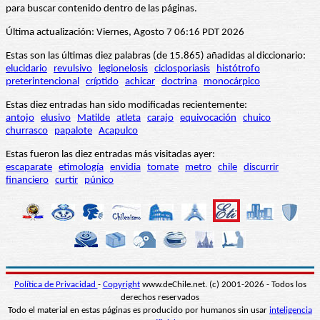
para buscar contenido dentro de las páginas.
Última actualización: Viernes, Agosto 7 06:16 PDT 2026
Estas son las últimas diez palabras (de 15.865) añadidas al diccionario:
elucidario
revulsivo
legionelosis
ciclosporiasis
histótrofo
preterintencional
críptido
achicar
doctrina
monocárpico
Estas diez entradas han sido modificadas recientemente:
antojo
elusivo
Matilde
atleta
carajo
equivocación
chuico
churrasco
papalote
Acapulco
Estas fueron las diez entradas más visitadas ayer:
escaparate
etimología
envidia
tomate
metro
chile
discurrir
financiero
curtir
púnico
Política de Privacidad
-
Copyright
www.deChile.net. (c) 2001-2026 - Todos los
derechos reservados
Todo el material en estas páginas es producido por humanos sin usar
inteligencia