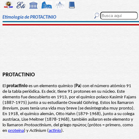
Etimología de PROTACTINIO
PROTACTINIO
El
protactinio
es un elemento químico (
Pa
) con el número atómico 91
de la tabla periódica. Es decir, tiene 91 protones en su núcleo. Este
elemento fue descubierto en 1913, por el químico polaco Kasimir Fajans
(1887-1975) junto a su estudiante Oswald Göhring. Estos los llamaron
Brevium
, pues tenía una vida muy breve (se desintegraba muy pronto).
En 1918, el químico alemán, Otto Hahn (1879-1968), junto a su colega
austriaca, Lise Meitner (1878-1968), también asilaron este elemento y
lo llamaron
Protoactinium
, del griego πρώτος (prótos = primero, como
en
proteína
) y
Actinium
(
actinio
).