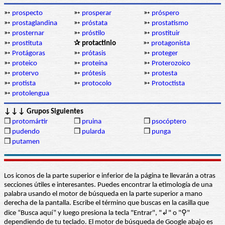
➳
prospecto
➳
prosperar
➳
próspero
➳
prostaglandina
➳
próstata
➳
prostatismo
➳
prosternar
➳
próstilo
➳
prostituir
➳
prostituta
✰ protactinio
➳
protagonista
➳
Protágoras
➳
prótasis
➳
proteger
➳
proteico
➳
proteína
➳
Proterozoico
➳
protervo
➳
prótesis
➳
protesta
➳
protista
➳
protocolo
➳
Protoctista
➳
protolengua
↓↓↓ Grupos Siguientes
❒
protomártir
❒
pruina
❒
psocóptero
❒
pudendo
❒
pularda
❒
punga
❒
putamen
Los iconos de la parte superior e inferior de la página te llevarán a otras
secciones útiles e interesantes. Puedes encontrar la etimología de una
palabra usando el motor de búsqueda en la parte superior a mano
derecha de la pantalla. Escribe el término que buscas en la casilla que
dice “Busca aquí” y luego presiona la tecla "Entrar", "↲" o "⚲"
dependiendo de tu teclado. El motor de búsqueda de Google abajo es