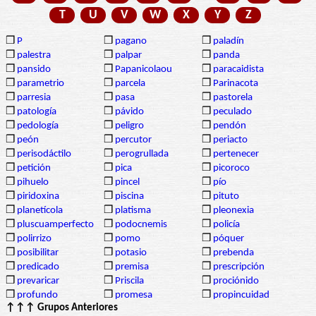
T
U
V
W
X
Y
Z
❒
P
❒
pagano
❒
paladín
❒
palestra
❒
palpar
❒
panda
❒
pansido
❒
Papanicolaou
❒
paracaidista
❒
parametrio
❒
parcela
❒
Parinacota
❒
parresia
❒
pasa
❒
pastorela
❒
patología
❒
pávido
❒
peculado
❒
pedología
❒
peligro
❒
pendón
❒
peón
❒
percutor
❒
periacto
❒
perisodáctilo
❒
perogrullada
❒
pertenecer
❒
petición
❒
pica
❒
picoroco
❒
pihuelo
❒
pincel
❒
pío
❒
piridoxina
❒
piscina
❒
pituto
❒
planetícola
❒
platisma
❒
pleonexia
❒
pluscuamperfecto
❒
podocnemis
❒
policía
❒
polirrizo
❒
pomo
❒
póquer
❒
posibilitar
❒
potasio
❒
prebenda
❒
predicado
❒
premisa
❒
prescripción
❒
prevaricar
❒
Priscila
❒
prociónido
❒
profundo
❒
promesa
❒
propincuidad
↑↑↑ Grupos Anteriores