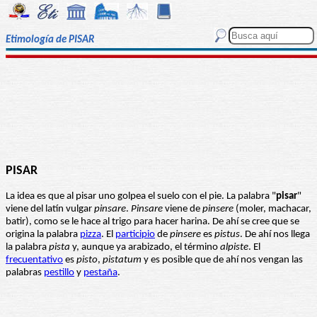
Etimología de PISAR
PISAR
La idea es que al pisar uno golpea el suelo con el pie. La palabra "
pisar
"
viene del latín vulgar
pinsare
.
Pinsare
viene de
pinsere
(moler, machacar,
batir), como se le hace al trigo para hacer harina. De ahí se cree que se
origina la palabra
pizza
. El
participio
de
pinsere
es
pistus
. De ahí nos llega
la palabra
pista
y, aunque ya arabizado, el término
alpiste
. El
frecuentativo
es
pisto
,
pistatum
y es posible que de ahí nos vengan las
palabras
pestillo
y
pestaña
.