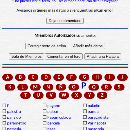
Si no puedes leer el texto, no uses el modo nocturno de tu navegador.
Avísanos si tienes más datos o si encuentras algún error.
Miembros Autorizados
solamente:
A
B
C
D
E
F
G
H
I
J
P
K
L
M
N
Ñ
O
Q
R
S
T
U
V
W
X
Y
Z
❒
P
❒
pagano
❒
paladín
❒
palestra
❒
palpar
❒
panda
❒
pansido
❒
Papanicolaou
❒
paracaidista
❒
parametrio
❒
parcela
❒
Parinacota
❒
parresia
❒
pasa
❒
pastorela