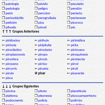
❒
patología
❒
pávido
❒
peculado
❒
pedología
❒
peligro
❒
pendón
❒
peón
❒
percutor
❒
periacto
❒
perisodáctilo
❒
perogrullada
❒
pertenecer
❒
petición
❒
pica
❒
picoroco
❒
pihuelo
❒
pincel
❒
pío
↑↑↑ Grupos Anteriores
➳
piridoxina
➳
pirihuín
➳
pirimidina
➳
pirinola
➳
piripitulia
➳
pirita
➳
piroclástico
➳
piroclasto
➳
pirómano
➳
piroplasmosis
➳
piropo
➳
piroquinesis
➳
pirosfera
➳
pirosis
➳
pirotecnia
➳
piroxeno
➳
pírrico
➳
pirrol
➳
pirrurris
➳
pirueta
➳
pirulí
➳
pirulo
✰ pisar
➳
pisaverde
➳
pisca
↓↓↓ Grupos Siguientes
❒
piscina
❒
pituto
❒
planetícola
❒
platisma
❒
pleonexia
❒
pluscuamperfecto
❒
podocnemis
❒
policía
❒
polirrizo