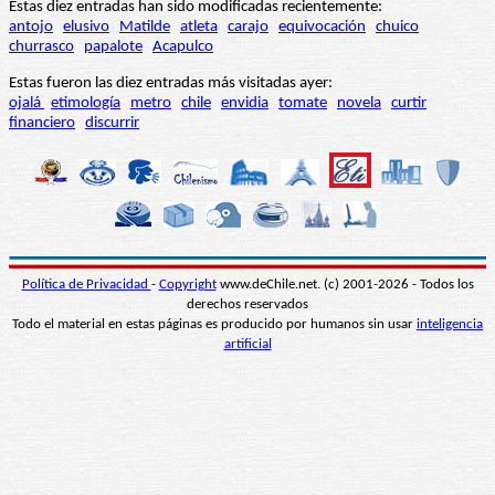
Estas diez entradas han sido modificadas recientemente:
antojo
elusivo
Matilde
atleta
carajo
equivocación
chuico
churrasco
papalote
Acapulco
Estas fueron las diez entradas más visitadas ayer:
ojalá
etimología
metro
chile
envidia
tomate
novela
curtir
financiero
discurrir
Política de Privacidad
-
Copyright
www.deChile.net. (c) 2001-2026 - Todos los
derechos reservados
Todo el material en estas páginas es producido por humanos sin usar
inteligencia
artificial