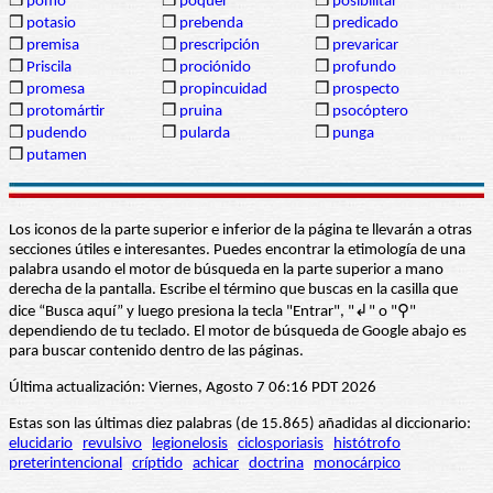
❒
pomo
❒
póquer
❒
posibilitar
❒
potasio
❒
prebenda
❒
predicado
❒
premisa
❒
prescripción
❒
prevaricar
❒
Priscila
❒
prociónido
❒
profundo
❒
promesa
❒
propincuidad
❒
prospecto
❒
protomártir
❒
pruina
❒
psocóptero
❒
pudendo
❒
pularda
❒
punga
❒
putamen
Los iconos de la parte superior e inferior de la página te llevarán a otras
secciones útiles e interesantes. Puedes encontrar la etimología de una
palabra usando el motor de búsqueda en la parte superior a mano
derecha de la pantalla. Escribe el término que buscas en la casilla que
dice “Busca aquí” y luego presiona la tecla "Entrar", "↲" o "⚲"
dependiendo de tu teclado. El motor de búsqueda de Google abajo es
para buscar contenido dentro de las páginas.
Última actualización: Viernes, Agosto 7 06:16 PDT 2026
Estas son las últimas diez palabras (de 15.865) añadidas al diccionario:
elucidario
revulsivo
legionelosis
ciclosporiasis
histótrofo
preterintencional
críptido
achicar
doctrina
monocárpico