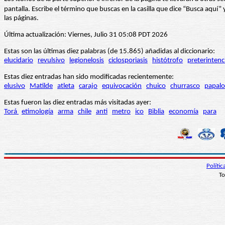
pantalla. Escribe el término que buscas en la casilla que dice “Busca aqu
las páginas.
Última actualización: Viernes, Julio 31 05:08 PDT 2026
Estas son las últimas diez palabras (de 15.865) añadidas al diccionario:
elucidario
revulsivo
legionelosis
ciclosporiasis
histótrofo
preterintenc
Estas diez entradas han sido modificadas recientemente:
elusivo
Matilde
atleta
carajo
equivocación
chuico
churrasco
papalo
Estas fueron las diez entradas más visitadas ayer:
Torá
etimología
arma
chile
anti
metro
ico
Biblia
economía
para
Políti
To