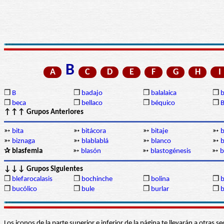
B
A
C
D
E
F
G
H
I
❒
B
❒
badajo
❒
balalaica
❒
❒
beca
❒
bellaco
❒
béquico
❒
B
↑↑↑ Grupos Anteriores
➳
bita
➳
bitácora
➳
bitaje
➳
b
➳
biznaga
➳
blablablá
➳
blanco
➳
b
✰ blasfemia
➳
blasón
➳
blastogénesis
➳
b
↓↓↓ Grupos Siguientes
❒
blefarocalasis
❒
bochinche
❒
bolina
❒
❒
bucólico
❒
bule
❒
burlar
❒
Los iconos de la parte superior e inferior de la página te llevarán a otra