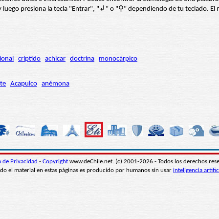
í” y luego presiona la tecla "Entrar", "↲" o "⚲" dependiendo de tu teclado.
ional
críptido
achicar
doctrina
monocárpico
te
Acapulco
anémona
ca de Privacidad
-
Copyright
www.deChile.net. (c) 2001-2026 - Todos los derechos res
do el material en estas páginas es producido por humanos sin usar
inteligencia artific