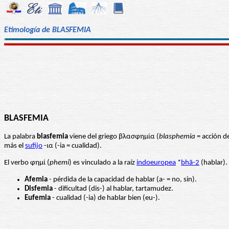
Etimología de BLASFEMIA
BLASFEMIA
La palabra
blasfemia
viene del griego βλασφημία (
blasphemia
= acción d
más el
sufijo
-ια (-ia = cualidad).
El verbo φημί (
phemi
) es vinculado a la raíz
indoeuropea
*
bhā-2
(hablar).
Afemia
- pérdida de la capacidad de hablar (a- = no, sin).
Disfemia
- dificultad (dis-) al hablar, tartamudez.
Eufemia
- cualidad (-ia) de hablar bien (eu-).