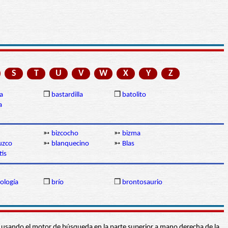
S
T
U
V
W
X
Y
Z
a
❒
bastardilla
❒
batolito
a
➳
bizcocho
➳
bizma
uzco
➳
blanquecino
➳
Blas
tis
ología
❒
brío
❒
brontosaurio
abra usando el motor de búsqueda en la parte superior a mano derecha de la