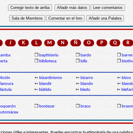
J
K
L
M
N
Ñ
O
P
Q
R
bamba
❒
baptisterio
❒
bardo
❒
barrer
erta
❒
biblioteca
❒
bilis
❒
biotin
itcóin
➳
bizantinismo
➳
bizarro
➳
bizco
lancura
➳
blandir
➳
blando
➳
bland
lástula
➳
blátido
➳
bledo
➳
blefari
boquerón
❒
bostezar
❒
braco
❒
brasm
butomácea
s secciones útiles e interesantes. Puedes encontrar la etimología de una pal