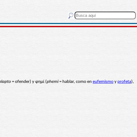
blapto
= ofender) y φημί (
phemi
= hablar, como en
eufemismo
y
profeta
),