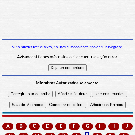
Si no puedes leer el texto, no uses el modo nocturno de tu navegador.
Avísanos si tienes más datos o si encuentras algún error.
Miembros Autorizados
solamente:
A
B
C
D
E
F
G
H
I
J