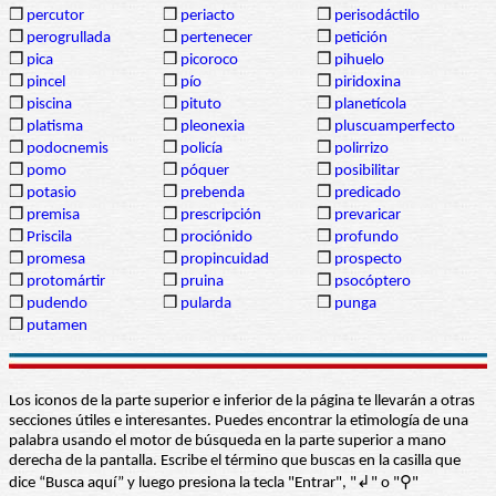
❒
percutor
❒
periacto
❒
perisodáctilo
❒
perogrullada
❒
pertenecer
❒
petición
❒
pica
❒
picoroco
❒
pihuelo
❒
pincel
❒
pío
❒
piridoxina
❒
piscina
❒
pituto
❒
planetícola
❒
platisma
❒
pleonexia
❒
pluscuamperfecto
❒
podocnemis
❒
policía
❒
polirrizo
❒
pomo
❒
póquer
❒
posibilitar
❒
potasio
❒
prebenda
❒
predicado
❒
premisa
❒
prescripción
❒
prevaricar
❒
Priscila
❒
prociónido
❒
profundo
❒
promesa
❒
propincuidad
❒
prospecto
❒
protomártir
❒
pruina
❒
psocóptero
❒
pudendo
❒
pularda
❒
punga
❒
putamen
Los iconos de la parte superior e inferior de la página te llevarán a otras
secciones útiles e interesantes. Puedes encontrar la etimología de una
palabra usando el motor de búsqueda en la parte superior a mano
derecha de la pantalla. Escribe el término que buscas en la casilla que
dice “Busca aquí” y luego presiona la tecla "Entrar", "↲" o "⚲"