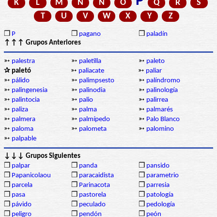
P
K
L
M
N
Ñ
O
Q
R
S
T
U
V
W
X
Y
Z
❒
P
❒
pagano
❒
paladín
↑↑↑ Grupos Anteriores
➳
palestra
➳
paletilla
➳
paleto
✰ paletó
➳
paliacate
➳
paliar
➳
pálido
➳
palimpsesto
➳
palíndromo
➳
palingenesia
➳
palinodia
➳
palinología
➳
palintocia
➳
palio
➳
palirrea
➳
paliza
➳
palma
➳
palmarés
➳
palmera
➳
palmípedo
➳
Palo Blanco
➳
paloma
➳
palometa
➳
palomino
➳
palpable
↓↓↓ Grupos Siguientes
❒
palpar
❒
panda
❒
pansido
❒
Papanicolaou
❒
paracaidista
❒
parametrio
❒
parcela
❒
Parinacota
❒
parresia
❒
pasa
❒
pastorela
❒
patología
❒
pávido
❒
peculado
❒
pedología
❒
peligro
❒
pendón
❒
peón