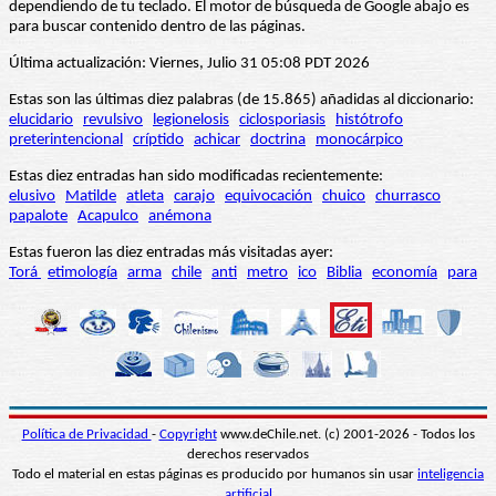
dependiendo de tu teclado. El motor de búsqueda de Google abajo es
para buscar contenido dentro de las páginas.
Última actualización: Viernes, Julio 31 05:08 PDT 2026
Estas son las últimas diez palabras (de 15.865) añadidas al diccionario:
elucidario
revulsivo
legionelosis
ciclosporiasis
histótrofo
preterintencional
críptido
achicar
doctrina
monocárpico
Estas diez entradas han sido modificadas recientemente:
elusivo
Matilde
atleta
carajo
equivocación
chuico
churrasco
papalote
Acapulco
anémona
Estas fueron las diez entradas más visitadas ayer:
Torá
etimología
arma
chile
anti
metro
ico
Biblia
economía
para
Política de Privacidad
-
Copyright
www.deChile.net. (c) 2001-2026 - Todos los
derechos reservados
Todo el material en estas páginas es producido por humanos sin usar
inteligencia
artificial