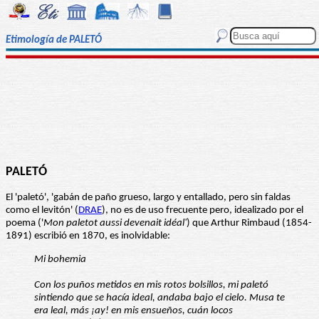
Etimología de PALETÓ
PALETÓ
El 'paletó', 'gabán de paño grueso, largo y entallado, pero sin faldas
como el levitón' (
DRAE
), no es de uso frecuente pero, idealizado por el
poema ('
Mon paletot aussi devenait idéal'
) que Arthur Rimbaud (1854-
1891) escribió en 1870, es inolvidable:
Mi bohemia
Con los puños metidos en mis rotos bolsillos, mi paletó
sintiendo que se hacía ideal, andaba bajo el cielo. Musa te
era leal, más ¡ay! en mis ensueños, cuán locos