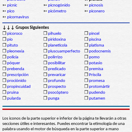
➳
pícnic
➳
picnogónido
➳
picnosis
➳
pico
➳
picómetro
➳
piconero
➳
picornavirus
↓↓↓ Grupos Siguientes
❒
picoroco
❒
pihuelo
❒
pincel
❒
pío
❒
piridoxina
❒
piscina
❒
pituto
❒
planetícola
❒
platisma
❒
pleonexia
❒
pluscuamperfecto
❒
podocnemis
❒
policía
❒
polirrizo
❒
pomo
❒
póquer
❒
posibilitar
❒
potasio
❒
prebenda
❒
predicado
❒
premisa
❒
prescripción
❒
prevaricar
❒
Priscila
❒
prociónido
❒
profundo
❒
promesa
❒
propincuidad
❒
prospecto
❒
protomártir
❒
pruina
❒
psocóptero
❒
pudendo
❒
pularda
❒
punga
❒
putamen
Los iconos de la parte superior e inferior de la página te llevarán a otras
secciones útiles e interesantes. Puedes encontrar la etimología de una
palabra usando el motor de búsqueda en la parte superior a mano