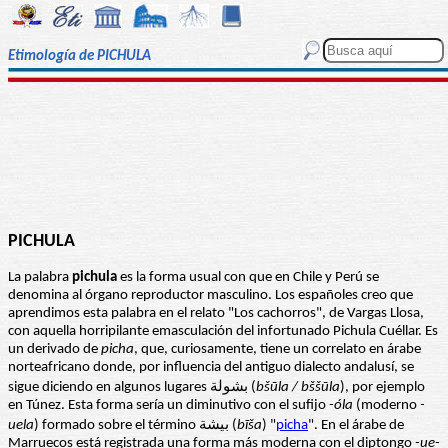
Etimología de PICHULA
PICHULA
La palabra
pichula
es la forma usual con que en Chile y Perú se
denomina al órgano reproductor masculino. Los españoles creo que
aprendimos esta palabra en el relato "Los cachorros", de Vargas Llosa,
con aquella horripilante emasculación del infortunado Pichula Cuéllar. Es
un derivado de
picha
, que, curiosamente, tiene un correlato en árabe
norteafricano donde, por influencia del antiguo dialecto andalusí, se
sigue diciendo en algunos lugares بشولة (
bšūla / bššūla
), por ejemplo
en Túnez. Esta forma sería un diminutivo con el sufijo
-óla
(moderno
-
uela
) formado sobre el término بيشة (
bīša
) "
picha
". En el árabe de
Marruecos está registrada una forma más moderna con el diptongo
-ue-