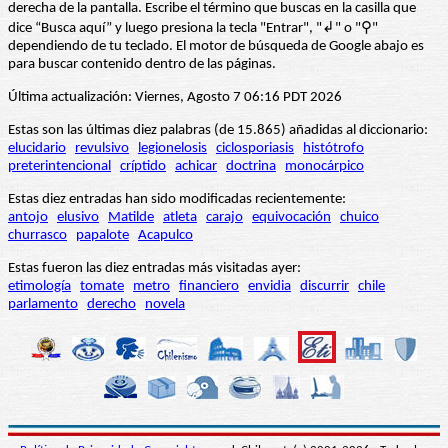
derecha de la pantalla. Escribe el término que buscas en la casilla que
dice “Busca aquí” y luego presiona la tecla "Entrar", "↲" o "⚲"
dependiendo de tu teclado. El motor de búsqueda de Google abajo es
para buscar contenido dentro de las páginas.
Última actualización: Viernes, Agosto 7 06:16 PDT 2026
Estas son las últimas diez palabras (de 15.865) añadidas al diccionario:
elucidario
revulsivo
legionelosis
ciclosporiasis
histótrofo
preterintencional
críptido
achicar
doctrina
monocárpico
Estas diez entradas han sido modificadas recientemente:
antojo
elusivo
Matilde
atleta
carajo
equivocación
chuico
churrasco
papalote
Acapulco
Estas fueron las diez entradas más visitadas ayer:
etimología
tomate
metro
financiero
envidia
discurrir
chile
parlamento
derecho
novela