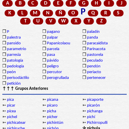
A
B
C
D
E
F
G
H
I
J
P
K
L
M
N
Ñ
O
Q
R
S
T
U
V
W
X
Y
Z
❒
P
❒
pagano
❒
paladín
❒
palestra
❒
palpar
❒
panda
❒
pansido
❒
Papanicolaou
❒
paracaidista
❒
parametrio
❒
parcela
❒
Parinacota
❒
parresia
❒
pasa
❒
pastorela
❒
patología
❒
pávido
❒
peculado
❒
pedología
❒
peligro
❒
pendón
❒
peón
❒
percutor
❒
periacto
❒
perisodáctilo
❒
perogrullada
❒
pertenecer
❒
petición
↑↑↑ Grupos Anteriores
➳
pica
➳
picana
➳
picaporte
➳
picar
➳
pícaro
➳
picarón
➳
pícea
➳
picha
➳
pichanga
➳
pichel
➳
pícher
➳
pichí
➳
pichicatear
➳
pichintún
➳
Pichirropulli
➳
pichiruche
➳
pichón
✰ pichula