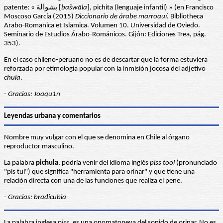
patente: « بشوالة [
bašwāla
], pichita (lenguaje infantil) » (en Francisco
Moscoso García (2015)
Diccionario de árabe marroquí
. Bibliotheca
Arabo-Romanica et Islamica. Volumen 10. Universidad de Oviedo.
Seminario de Estudios Árabo-Románicos. Gijón: Ediciones Trea, pág.
353).
En el caso chileno-peruano no es de descartar que la forma estuviera
reforzada por etimología popular con la inmisión jocosa del adjetivo
chula
.
- Gracias: Joaqu1n
Leyendas urbana y comentarios
Nombre muy vulgar con el que se denomina en Chile al órgano
reproductor masculino.
La palabra
pichula
, podría venir del idioma inglés
piss tool
(pronunciado
"pis tul") que significa "herramienta para orinar" y que tiene una
relación directa con una de las funciones que realiza el pene.
- Gracias: bradicubia
La palabra inglesa
piss
, es una onomatopeya del sonido de orinar. No es