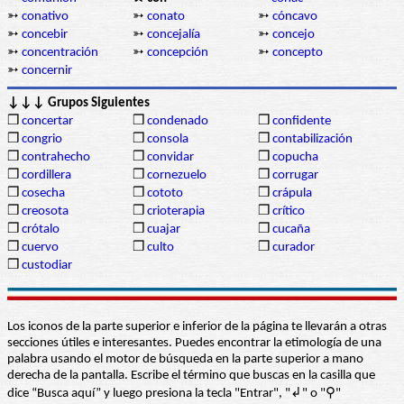
➳
conativo
➳
conato
➳
cóncavo
➳
concebir
➳
concejalía
➳
concejo
➳
concentración
➳
concepción
➳
concepto
➳
concernir
↓↓↓ Grupos Siguientes
❒
concertar
❒
condenado
❒
confidente
❒
congrio
❒
consola
❒
contabilización
❒
contrahecho
❒
convidar
❒
copucha
❒
cordillera
❒
cornezuelo
❒
corrugar
❒
cosecha
❒
cototo
❒
crápula
❒
creosota
❒
crioterapia
❒
crítico
❒
crótalo
❒
cuajar
❒
cucaña
❒
cuervo
❒
culto
❒
curador
❒
custodiar
Los iconos de la parte superior e inferior de la página te llevarán a otras
secciones útiles e interesantes. Puedes encontrar la etimología de una
palabra usando el motor de búsqueda en la parte superior a mano
derecha de la pantalla. Escribe el término que buscas en la casilla que
dice “Busca aquí” y luego presiona la tecla "Entrar", "↲" o "⚲"