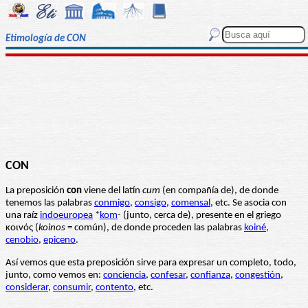
Etimología de CON
CON
La preposición
con
viene del latín
cum
(en compañía de), de donde
tenemos las palabras
conmigo
,
consigo
,
comensal
, etc. Se asocia con
una raíz
indoeuropea
*
kom
- (junto, cerca de), presente en el griego
κοινός (
koinos
= común), de donde proceden las palabras
koiné
,
cenobio
,
epiceno
.
Así vemos que esta preposición sirve para expresar un completo, todo,
junto, como vemos en:
conciencia
,
confesar
,
confianza
,
congestión
,
considerar
,
consumir
,
contento
, etc.