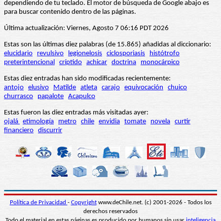
dependiendo de tu teclado. El motor de búsqueda de Google abajo es
para buscar contenido dentro de las páginas.
Última actualización: Viernes, Agosto 7 06:16 PDT 2026
Estas son las últimas diez palabras (de 15.865) añadidas al diccionario:
elucidario
revulsivo
legionelosis
ciclosporiasis
histótrofo
preterintencional
críptido
achicar
doctrina
monocárpico
Estas diez entradas han sido modificadas recientemente:
antojo
elusivo
Matilde
atleta
carajo
equivocación
chuico
churrasco
papalote
Acapulco
Estas fueron las diez entradas más visitadas ayer:
ojalá
etimología
metro
chile
envidia
tomate
novela
curtir
financiero
discurrir
Política de Privacidad
-
Copyright
www.deChile.net. (c) 2001-2026 - Todos los
derechos reservados
Todo el material en estas páginas es producido por humanos sin usar
inteligencia