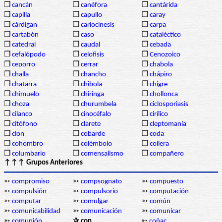
❒
cancán
❒
canéfora
❒
cantárida
❒
capilla
❒
capullo
❒
caray
❒
cárdigan
❒
cariocinesis
❒
carpa
❒
cartabón
❒
caso
❒
cataléctico
❒
catedral
❒
caudal
❒
cebada
❒
cefalópodo
❒
celofisis
❒
Cenozoico
❒
ceporro
❒
cerrar
❒
chabola
❒
challa
❒
chancho
❒
chápiro
❒
chatarra
❒
chibola
❒
chigre
❒
chimuelo
❒
chiringa
❒
chollonca
❒
choza
❒
churumbela
❒
ciclosporiasis
❒
cilanco
❒
cinocéfalo
❒
cirílico
❒
citófono
❒
clarete
❒
cleptomanía
❒
clon
❒
cobarde
❒
coda
❒
cohombro
❒
colémbolo
❒
collera
❒
columbario
❒
comensalismo
❒
compañero
↑↑↑ Grupos Anteriores
➳
compromiso
➳
compsognato
➳
compuesto
➳
compulsión
➳
compulsorio
➳
computación
➳
computar
➳
comulgar
➳
común
➳
comunicabilidad
➳
comunicación
➳
comunicar
➳
comunión
✰ con
➳
coñac