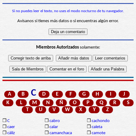
Si no puedes leer el texto, no uses el modo nocturno de tu navegador.
Avísanos si tienes más datos o si encuentras algún error.
Miembros Autorizados
solamente:
C
A
B
D
E
F
G
H
I
J
K
L
M
N
Ñ
O
P
Q
R
S
T
U
V
W
X
Y
Z
❒
C
❒
cabro
❒
cachondo
❒
caer
❒
calar
❒
caleta
❒
cáliz
❒
camanchaca
❒
camote