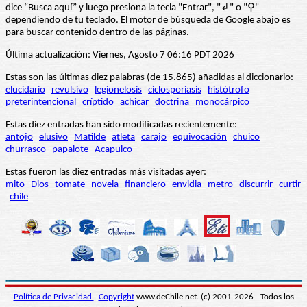
dice “Busca aquí” y luego presiona la tecla "Entrar", "↲" o "⚲"
dependiendo de tu teclado. El motor de búsqueda de Google abajo es
para buscar contenido dentro de las páginas.
Última actualización: Viernes, Agosto 7 06:16 PDT 2026
Estas son las últimas diez palabras (de 15.865) añadidas al diccionario:
elucidario
revulsivo
legionelosis
ciclosporiasis
histótrofo
preterintencional
críptido
achicar
doctrina
monocárpico
Estas diez entradas han sido modificadas recientemente:
antojo
elusivo
Matilde
atleta
carajo
equivocación
chuico
churrasco
papalote
Acapulco
Estas fueron las diez entradas más visitadas ayer:
mito
Dios
tomate
novela
financiero
envidia
metro
discurrir
curtir
chile
Política de Privacidad
-
Copyright
www.deChile.net. (c) 2001-2026 - Todos los