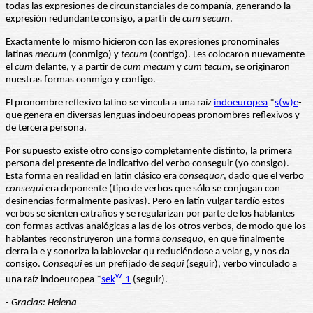
todas las expresiones de circunstanciales de compañía, generando la
expresión redundante consigo, a partir de
cum secum
.
Exactamente lo mismo hicieron con las expresiones pronominales
latinas
mecum
(conmigo) y
tecum
(contigo). Les colocaron nuevamente
el
cum
delante, y a partir de
cum mecum
y
cum tecum,
se originaron
nuestras formas conmigo y contigo.
El pronombre reflexivo latino se vincula a una raíz
indoeuropea
*
s(w)e
-
que genera en diversas lenguas indoeuropeas pronombres reflexivos y
de tercera persona.
Por supuesto existe otro consigo completamente distinto, la primera
persona del presente de indicativo del verbo conseguir (yo consigo).
Esta forma en realidad en latín clásico era
consequor
, dado que el verbo
consequi
era deponente (tipo de verbos que sólo se conjugan con
desinencias formalmente pasivas). Pero en latín vulgar tardío estos
verbos se sienten extraños y se regularizan por parte de los hablantes
con formas activas analógicas a las de los otros verbos, de modo que los
hablantes reconstruyeron una forma
consequo
, en que finalmente
cierra la e y sonoriza la labiovelar qu reduciéndose a velar g, y nos da
consigo.
Consequi
es un prefijado de
sequi
(seguir), verbo vinculado a
w
una raíz indoeuropea *
sek
-1
(seguir).
- Gracias: Helena