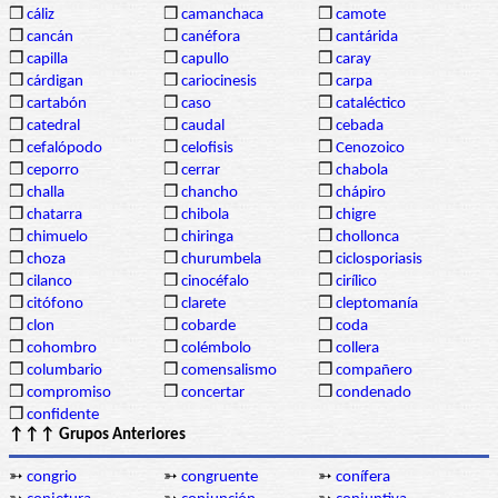
❒
cáliz
❒
camanchaca
❒
camote
❒
cancán
❒
canéfora
❒
cantárida
❒
capilla
❒
capullo
❒
caray
❒
cárdigan
❒
cariocinesis
❒
carpa
❒
cartabón
❒
caso
❒
cataléctico
❒
catedral
❒
caudal
❒
cebada
❒
cefalópodo
❒
celofisis
❒
Cenozoico
❒
ceporro
❒
cerrar
❒
chabola
❒
challa
❒
chancho
❒
chápiro
❒
chatarra
❒
chibola
❒
chigre
❒
chimuelo
❒
chiringa
❒
chollonca
❒
choza
❒
churumbela
❒
ciclosporiasis
❒
cilanco
❒
cinocéfalo
❒
cirílico
❒
citófono
❒
clarete
❒
cleptomanía
❒
clon
❒
cobarde
❒
coda
❒
cohombro
❒
colémbolo
❒
collera
❒
columbario
❒
comensalismo
❒
compañero
❒
compromiso
❒
concertar
❒
condenado
❒
confidente
↑↑↑ Grupos Anteriores
➳
congrio
➳
congruente
➳
conífera