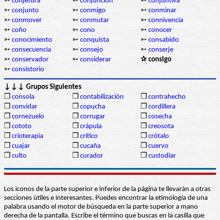
➳
conjetura
➳
conjunción
➳
conjuntiva
➳
conjunto
➳
conmigo
➳
conminar
➳
conmover
➳
conmutar
➳
connivencia
➳
coño
➳
cono
➳
conocer
➳
conocimiento
➳
conquista
➳
consabido
➳
consecuencia
➳
consejo
➳
conserje
➳
conservador
➳
considerar
✰ consigo
➳
consistorio
↓↓↓ Grupos Siguientes
❒
consola
❒
contabilización
❒
contrahecho
❒
convidar
❒
copucha
❒
cordillera
❒
cornezuelo
❒
corrugar
❒
cosecha
❒
cototo
❒
crápula
❒
creosota
❒
crioterapia
❒
crítico
❒
crótalo
❒
cuajar
❒
cucaña
❒
cuervo
❒
culto
❒
curador
❒
custodiar
Los iconos de la parte superior e inferior de la página te llevarán a otras
secciones útiles e interesantes. Puedes encontrar la etimología de una
palabra usando el motor de búsqueda en la parte superior a mano
derecha de la pantalla. Escribe el término que buscas en la casilla que