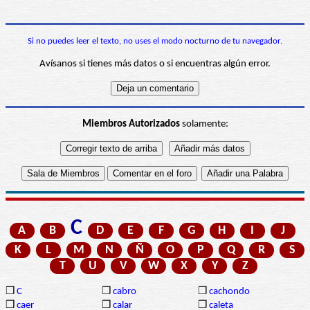
Si no puedes leer el texto, no uses el modo nocturno de tu navegador.
Avísanos si tienes más datos o si encuentras algún error.
Miembros Autorizados
solamente:
C
A
B
D
E
F
G
H
I
J
K
L
M
N
Ñ
O
P
Q
R
S
T
U
V
W
X
Y
Z
❒
C
❒
cabro
❒
cachondo
❒
caer
❒
calar
❒
caleta