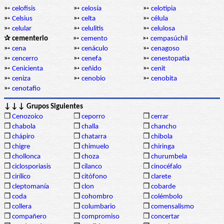
➳
celofisis
➳
celosía
➳
celotipia
➳
Celsius
➳
celta
➳
célula
➳
celular
➳
celulitis
➳
celulosa
✰ cementerio
➳
cemento
➳
cempasúchil
➳
cena
➳
cenáculo
➳
cenagoso
➳
cencerro
➳
cenefa
➳
cenestopatía
➳
Cenicienta
➳
ceñido
➳
cenit
➳
ceniza
➳
cenobio
➳
cenobita
➳
cenotafio
↓↓↓ Grupos Siguientes
❒
Cenozoico
❒
ceporro
❒
cerrar
❒
chabola
❒
challa
❒
chancho
❒
chápiro
❒
chatarra
❒
chibola
❒
chigre
❒
chimuelo
❒
chiringa
❒
chollonca
❒
choza
❒
churumbela
❒
ciclosporiasis
❒
cilanco
❒
cinocéfalo
❒
cirílico
❒
citófono
❒
clarete
❒
cleptomanía
❒
clon
❒
cobarde
❒
coda
❒
cohombro
❒
colémbolo
❒
collera
❒
columbario
❒
comensalismo
❒
compañero
❒
compromiso
❒
concertar