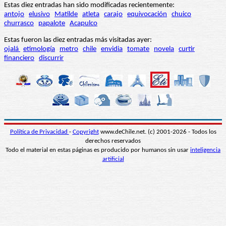
Estas diez entradas han sido modificadas recientemente:
antojo
elusivo
Matilde
atleta
carajo
equivocación
chuico
churrasco
papalote
Acapulco
Estas fueron las diez entradas más visitadas ayer:
ojalá
etimología
metro
chile
envidia
tomate
novela
curtir
financiero
discurrir
Política de Privacidad
-
Copyright
www.deChile.net. (c) 2001-2026 - Todos los
derechos reservados
Todo el material en estas páginas es producido por humanos sin usar
inteligencia
artificial