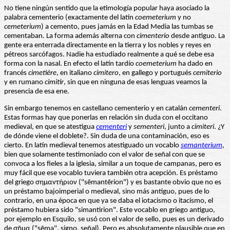
No tiene ningún sentido que la etimología popular haya asociado la
palabra cementerio (exactamente del latín
coemeterium
y no
cemeterium
) a cemento, pues jamás en la Edad Media las tumbas se
cementaban. La forma además alterna con
cimenterio
desde antiguo. La
gente era enterrada directamente en la tierra y los nobles y reyes en
pétreos sarcófagos. Nadie ha estudiado realmente a qué se debe esa
forma con la nasal. En efecto el latín tardío
coemeterium
ha dado en
francés
cimetière
, en italiano
cimitero
, en gallego y portugués
cemiterio
y en rumano
cimitir
, sin que en ninguna de esas lenguas veamos la
presencia de esa ene.
Sin embargo tenemos en castellano cementerio y en catalán
cementeri
.
Estas formas hay que ponerlas en relación sin duda con el occitano
medieval, en que se atestigua
cementeri
y
sementeri
, junto a
cimiteri
. ¿Y
de dónde viene el doblete?. Sin duda de una contaminación, eso es
cierto. En latín medieval tenemos atestiguado un vocablo
semanterium
,
bien que solamente testimoniado con el valor de señal con que se
convoca a los fieles a la iglesia, similar a un toque de campanas, pero es
muy fácil que ese vocablo tuviera también otra acepción. Es préstamo
del griego σημαντήριον ("sēmantērion") y es bastante obvio que no es
un préstamo bajoimperial o medieval, sino más antiguo, pues de lo
contrario, en una época en que ya se daba el iotacismo o itacismo, el
préstamo hubiera sido "simantirion". Este vocablo en griego antiguo,
por ejemplo en Esquilo, se usó con el valor de sello, pues es un derivado
de σῆμα ("sēma", signo, señal). Pero es absolutamente plausible que en