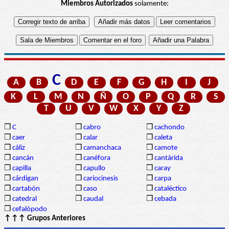
Miembros Autorizados
solamente:
C
A
B
D
E
F
G
H
I
J
K
L
M
N
Ñ
O
P
Q
R
S
T
U
V
W
X
Y
Z
❒
C
❒
cabro
❒
cachondo
❒
caer
❒
calar
❒
caleta
❒
cáliz
❒
camanchaca
❒
camote
❒
cancán
❒
canéfora
❒
cantárida
❒
capilla
❒
capullo
❒
caray
❒
cárdigan
❒
cariocinesis
❒
carpa
❒
cartabón
❒
caso
❒
cataléctico
❒
catedral
❒
caudal
❒
cebada
❒
cefalópodo
↑↑↑ Grupos Anteriores