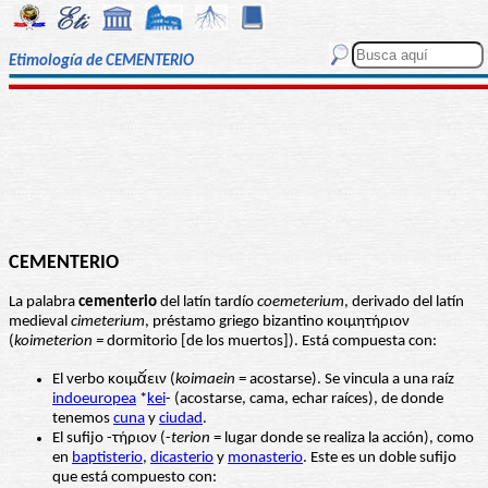
Etimología de CEMENTERIO
CEMENTERIO
La palabra
cementerio
del latín tardío
coemeterium
, derivado del latín
medieval
cimeterium
, préstamo griego bizantino κοιμητήριον
(
koimeterion =
dormitorio [de los muertos]). Está compuesta con:
El verbo κοιμᾰ́ειν (
koimaein
= acostarse). Se vincula a una raíz
indoeuropea
*
kei
- (acostarse, cama, echar raíces), de donde
tenemos
cuna
y
ciudad
.
El sufijo -τήριον (-
terion
= lugar donde se realiza la acción), como
en
baptisterio
,
dicasterio
y
monasterio
. Este es un doble sufijo
que está compuesto con: