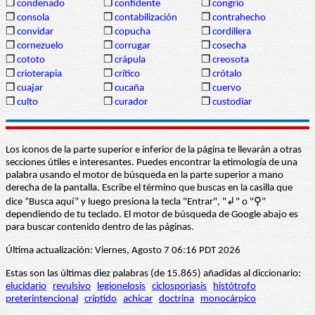
❒
condenado
❒
confidente
❒
congrio
❒
consola
❒
contabilización
❒
contrahecho
❒
convidar
❒
copucha
❒
cordillera
❒
cornezuelo
❒
corrugar
❒
cosecha
❒
cototo
❒
crápula
❒
creosota
❒
crioterapia
❒
crítico
❒
crótalo
❒
cuajar
❒
cucaña
❒
cuervo
❒
culto
❒
curador
❒
custodiar
Los iconos de la parte superior e inferior de la página te llevarán a otras
secciones útiles e interesantes. Puedes encontrar la etimología de una
palabra usando el motor de búsqueda en la parte superior a mano
derecha de la pantalla. Escribe el término que buscas en la casilla que
dice “Busca aquí” y luego presiona la tecla "Entrar", "↲" o "⚲"
dependiendo de tu teclado. El motor de búsqueda de Google abajo es
para buscar contenido dentro de las páginas.
Última actualización: Viernes, Agosto 7 06:16 PDT 2026
Estas son las últimas diez palabras (de 15.865) añadidas al diccionario:
elucidario
revulsivo
legionelosis
ciclosporiasis
histótrofo
preterintencional
críptido
achicar
doctrina
monocárpico