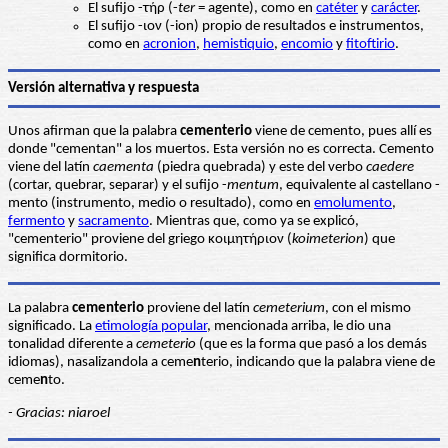
El sufijo -τήρ (-
ter
= agente), como en
catéter
y
carácter
.
El sufijo -ιον (-ion) propio de resultados e instrumentos,
como en
acronion
,
hemistiquio
,
encomio
y
fitoftirio
.
Versión alternativa y respuesta
Unos afirman que la palabra
cementerio
viene de cemento, pues allí es
donde "cementan" a los muertos. Esta versión no es correcta. Cemento
viene del latín
caementa
(piedra quebrada) y este del verbo
caedere
(cortar, quebrar, separar) y el sufijo -
mentum
, equivalente al castellano -
mento (instrumento, medio o resultado), como en
emolumento
,
fermento
y
sacramento
. Mientras que, como ya se explicó,
"cementerio" proviene del griego κοιμητήριον (
koimeterion
) que
significa dormitorio.
La palabra
cementerio
proviene del latín
cemeterium
, con el mismo
significado. La
etimología popular
, mencionada arriba, le dio una
tonalidad diferente a
cemeterio
(que es la forma que pasó a los demás
idiomas), nasalizandola a ceme
n
terio, indicando que la palabra viene de
ceme
n
to.
- Gracias: niaroel