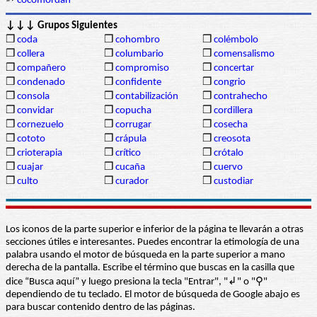
➳
cocomordan
↓↓↓ Grupos Siguientes
❒
coda
❒
cohombro
❒
colémbolo
❒
collera
❒
columbario
❒
comensalismo
❒
compañero
❒
compromiso
❒
concertar
❒
condenado
❒
confidente
❒
congrio
❒
consola
❒
contabilización
❒
contrahecho
❒
convidar
❒
copucha
❒
cordillera
❒
cornezuelo
❒
corrugar
❒
cosecha
❒
cototo
❒
crápula
❒
creosota
❒
crioterapia
❒
crítico
❒
crótalo
❒
cuajar
❒
cucaña
❒
cuervo
❒
culto
❒
curador
❒
custodiar
Los iconos de la parte superior e inferior de la página te llevarán a otras
secciones útiles e interesantes. Puedes encontrar la etimología de una
palabra usando el motor de búsqueda en la parte superior a mano
derecha de la pantalla. Escribe el término que buscas en la casilla que
dice “Busca aquí” y luego presiona la tecla "Entrar", "↲" o "⚲"
dependiendo de tu teclado. El motor de búsqueda de Google abajo es
para buscar contenido dentro de las páginas.