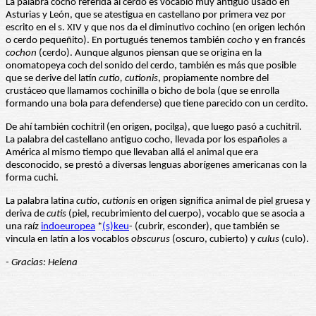
La palabra cocho referida al cerdo es vocablo muy antiguo usado en
Asturias y León, que se atestigua en castellano por primera vez por
escrito en el s. XIV y que nos da el diminutivo cochino (en origen lechón
o cerdo pequeñito). En portugués tenemos también
cocho
y en francés
cochon
(cerdo). Aunque algunos piensan que se origina en la
onomatopeya coch del sonido del cerdo, también es más que posible
que se derive del latín
cutio, cutionis
, propiamente nombre del
crustáceo que llamamos cochinilla o bicho de bola (que se enrolla
formando una bola para defenderse) que tiene parecido con un cerdito.
De ahí también cochitril (en origen, pocilga), que luego pasó a cuchitril.
La palabra del castellano antiguo cocho, llevada por los españoles a
América al mismo tiempo que llevaban allá el animal que era
desconocido, se prestó a diversas lenguas aborígenes americanas con la
forma cuchi.
La palabra latina
cutio, cutionis
en origen significa animal de piel gruesa y
deriva de
cutis
(piel, recubrimiento del cuerpo), vocablo que se asocia a
una raíz
indoeuropea
*
(s)keu
- (cubrir, esconder), que también se
vincula en latín a los vocablos
obscurus
(oscuro, cubierto) y
culus
(culo).
- Gracias: Helena