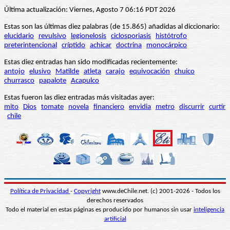
Última actualización: Viernes, Agosto 7 06:16 PDT 2026
Estas son las últimas diez palabras (de 15.865) añadidas al diccionario:
elucidario
revulsivo
legionelosis
ciclosporiasis
histótrofo
preterintencional
críptido
achicar
doctrina
monocárpico
Estas diez entradas han sido modificadas recientemente:
antojo
elusivo
Matilde
atleta
carajo
equivocación
chuico
churrasco
papalote
Acapulco
Estas fueron las diez entradas más visitadas ayer:
mito
Dios
tomate
novela
financiero
envidia
metro
discurrir
curtir
chile
Política de Privacidad
-
Copyright
www.deChile.net. (c) 2001-2026 - Todos los
derechos reservados
Todo el material en estas páginas es producido por humanos sin usar
inteligencia
artificial