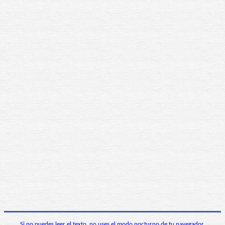
Si no puedes leer el texto, no uses el modo nocturno de tu navegador.