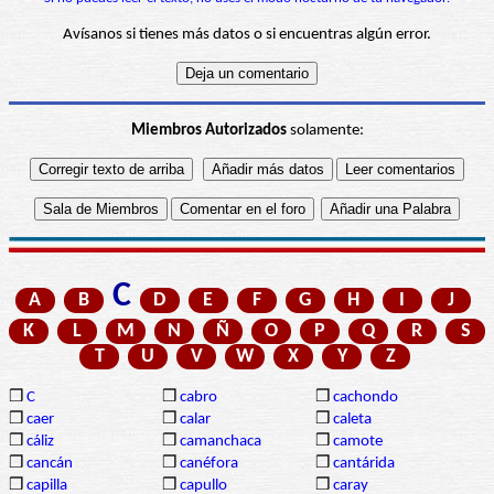
Avísanos si tienes más datos o si encuentras algún error.
Miembros Autorizados
solamente:
C
A
B
D
E
F
G
H
I
J
K
L
M
N
Ñ
O
P
Q
R
S
T
U
V
W
X
Y
Z
❒
C
❒
cabro
❒
cachondo
❒
caer
❒
calar
❒
caleta
❒
cáliz
❒
camanchaca
❒
camote
❒
cancán
❒
canéfora
❒
cantárida
❒
capilla
❒
capullo
❒
caray