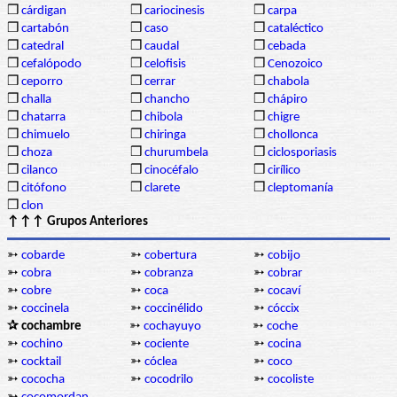
❒
cárdigan
❒
cariocinesis
❒
carpa
❒
cartabón
❒
caso
❒
cataléctico
❒
catedral
❒
caudal
❒
cebada
❒
cefalópodo
❒
celofisis
❒
Cenozoico
❒
ceporro
❒
cerrar
❒
chabola
❒
challa
❒
chancho
❒
chápiro
❒
chatarra
❒
chibola
❒
chigre
❒
chimuelo
❒
chiringa
❒
chollonca
❒
choza
❒
churumbela
❒
ciclosporiasis
❒
cilanco
❒
cinocéfalo
❒
cirílico
❒
citófono
❒
clarete
❒
cleptomanía
❒
clon
↑↑↑ Grupos Anteriores
➳
cobarde
➳
cobertura
➳
cobijo
➳
cobra
➳
cobranza
➳
cobrar
➳
cobre
➳
coca
➳
cocaví
➳
coccinela
➳
coccinélido
➳
cóccix
✰ cochambre
➳
cochayuyo
➳
coche
➳
cochino
➳
cociente
➳
cocina
➳
cocktail
➳
cóclea
➳
coco
➳
cococha
➳
cocodrilo
➳
cocoliste