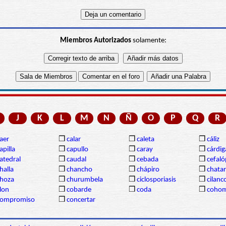
Miembros Autorizados
solamente:
J
K
L
M
N
Ñ
O
P
Q
R
aer
❒
calar
❒
caleta
❒
cáliz
apilla
❒
capullo
❒
caray
❒
cárdi
atedral
❒
caudal
❒
cebada
❒
cefal
halla
❒
chancho
❒
chápiro
❒
chatar
hoza
❒
churumbela
❒
ciclosporiasis
❒
cilanc
lon
❒
cobarde
❒
coda
❒
coho
compromiso
❒
concertar