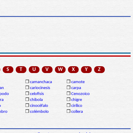
S
T
U
V
W
X
Y
Z
❒
camanchaca
❒
camote
gan
❒
cariocinesis
❒
carpa
ópodo
❒
celofisis
❒
Cenozoico
ra
❒
chibola
❒
chigre
o
❒
cinocéfalo
❒
cirílico
mbro
❒
colémbolo
❒
collera