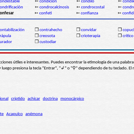
ondestable
➳
condición
➳
cóndilo
➳
condi
ondrificación
➳
condrocalcinosis
➳
condrocostal
➳
cond
onfesar
➳
confeti
➳
confianza
➳
confid
ontabilización
❒
contrahecho
❒
convidar
❒
copuc
rápula
❒
creosota
❒
crioterapia
❒
crítico
urador
❒
custodiar
s secciones útiles e interesantes. Puedes encontrar la etimología de una pal
í” y luego presiona la tecla "Entrar", "↲" o "⚲" dependiendo de tu teclado.
ional
críptido
achicar
doctrina
monocárpico
te
Acapulco
anémona