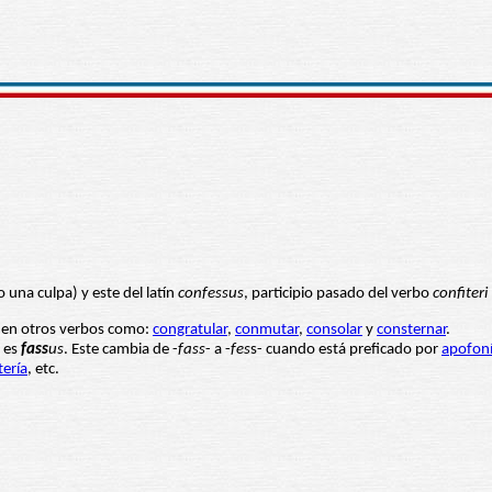
 una culpa) y este del latín
confessus
, participio pasado del verbo
confiteri
s en otros verbos como:
congratular
,
conmutar
,
consolar
y
consternar
.
o es
fass
us
. Este cambia de -
fass
- a -
fes
s- cuando está preficado por
apofon
tería
, etc.