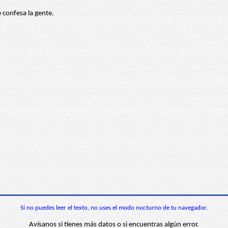
e confesa la gente.
Si no puedes leer el texto, no uses el modo nocturno de tu navegador.
Avísanos si tienes más datos o si encuentras algún error.