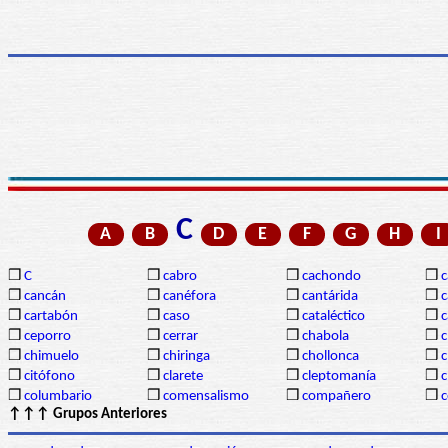
C
A
B
D
E
F
G
H
I
❒
C
❒
cabro
❒
cachondo
❒
c
❒
cancán
❒
canéfora
❒
cantárida
❒
c
❒
cartabón
❒
caso
❒
cataléctico
❒
c
❒
ceporro
❒
cerrar
❒
chabola
❒
c
❒
chimuelo
❒
chiringa
❒
chollonca
❒
c
❒
citófono
❒
clarete
❒
cleptomanía
❒
c
❒
columbario
❒
comensalismo
❒
compañero
❒
↑↑↑ Grupos Anteriores