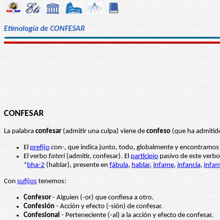
Etimología de CONFESAR
CONFESAR
La palabra
confesar
(admitir una culpa) viene de
confeso
(que ha admitido
El
prefijo
con-, que indica junto, todo, globalmente y encontramo
El verbo
fateri
(admitir, confesar). El
participio
pasivo de este verb
*
bha-2
(hablar), presente en
fábula
,
hablar
,
infame
,
infancia
,
infan
Con
sufijos
tenemos:
Confesor
- Alguien (-or) que confiesa a otro.
Confesión
- Acción y efecto (-sión) de confesar.
Confesional
- Perteneciente (-al) a la acción y efecto de confesar.