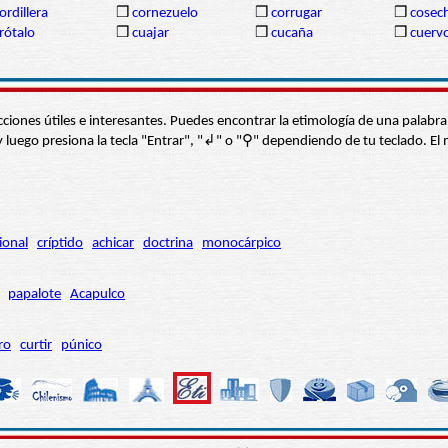
ordillera
❒
cornezuelo
❒
corrugar
❒
cosec
rótalo
❒
cuajar
❒
cucaña
❒
cuerv
s secciones útiles e interesantes. Puedes encontrar la etimología de una pal
í” y luego presiona la tecla "Entrar", "↲" o "⚲" dependiendo de tu teclado.
ional
críptido
achicar
doctrina
monocárpico
papalote
Acapulco
ro
curtir
púnico