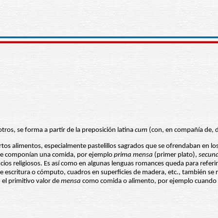
tros, se forma a partir de la preposición latina
cum
(con, en compañía de, de
iertos alimentos, especialmente pastelillos sagrados que se ofrendaban en lo
s que componían una comida, por ejemplo
prima
mensa
(primer plato),
secun
ificios religiosos. Es así como en algunas lenguas romances queda para refe
e escritura o cómputo, cuadros en superficies de madera, etc., también se re
l primitivo valor de
mensa
como comida o alimento, por ejemplo cuando h