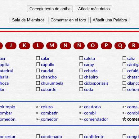
J
K
L
M
N
Ñ
O
P
Q
R
aer
❒
calar
❒
caleta
❒
cáliz
apilla
❒
capullo
❒
caray
❒
cárdi
atedral
❒
caudal
❒
cebada
❒
cefal
halla
❒
chancho
❒
chápiro
❒
chatar
hoza
❒
churumbela
❒
ciclosporiasis
❒
cilanc
lon
❒
cobarde
❒
coda
❒
coho
olumpio
➳
coluro
➳
colutorio
➳
coma
combar
➳
combatir
➳
combi
➳
combi
comedón
➳
comedor
➳
comendador
✰ comen
oncertar
❒
condenado
❒
confidente
❒
congr