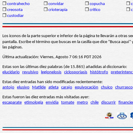
❒
contrahecho
❒
convidar
❒
copucha
❒
c
❒
creosota
❒
crioterapia
❒
crítico
❒
c
❒
custodiar
Los iconos de la parte superior e inferior de la página te llevarán a otra
pantalla. Escribe el término que buscas en la casilla que dice “Busca aqu
las páginas.
Última actualización: Viernes, Agosto 7 06:16 PDT 2026
Estas son las últimas diez palabras (de 15.865) añadidas al diccionario:
elucidario
revulsivo
legionelosis
ciclosporiasis
histótrofo
preterintenc
Estas diez entradas han sido modificadas recientemente:
antojo
elusivo
Matilde
atleta
carajo
equivocación
chuico
churrasco
Estas fueron las diez entradas más visitadas ayer:
escaparate
etimología
envidia
tomate
metro
chile
discurrir
financie