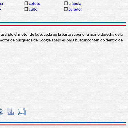
ha
❒
cototo
❒
crápula
o
❒
culto
❒
curador
abra usando el motor de búsqueda en la parte superior a mano derecha de la
 El motor de búsqueda de Google abajo es para buscar contenido dentro de