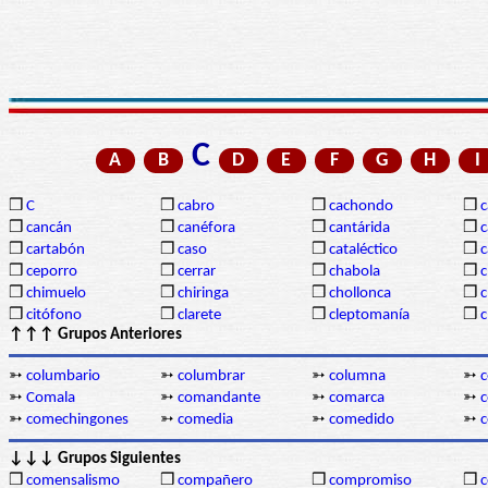
C
A
B
D
E
F
G
H
I
❒
C
❒
cabro
❒
cachondo
❒
c
❒
cancán
❒
canéfora
❒
cantárida
❒
c
❒
cartabón
❒
caso
❒
cataléctico
❒
c
❒
ceporro
❒
cerrar
❒
chabola
❒
c
❒
chimuelo
❒
chiringa
❒
chollonca
❒
c
❒
citófono
❒
clarete
❒
cleptomanía
❒
c
↑↑↑ Grupos Anteriores
➳
columbario
➳
columbrar
➳
columna
➳
c
➳
Comala
➳
comandante
➳
comarca
➳
➳
comechingones
➳
comedia
➳
comedido
➳
↓↓↓ Grupos Siguientes
❒
comensalismo
❒
compañero
❒
compromiso
❒
c