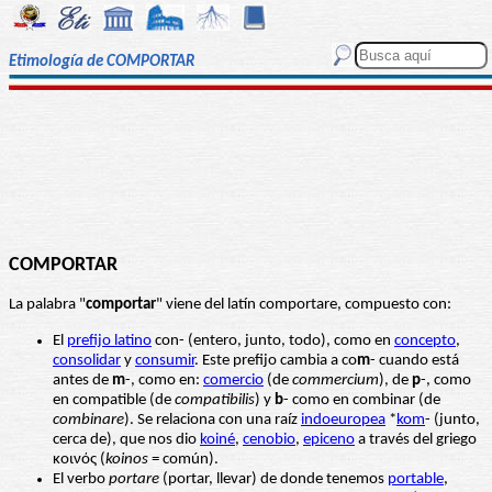
Etimología de COMPORTAR
COMPORTAR
La palabra "
comportar
" viene del latín comportare, compuesto con:
El
prefijo latino
con- (entero, junto, todo), como en
concepto
,
consolidar
y
consumir
. Este prefijo cambia a co
m
- cuando está
antes de
m
-, como en:
comercio
(de
commercium
), de
p
-, como
en compatible (de
compatibilis
) y
b
- como en combinar (de
combinare
). Se relaciona con una raíz
indoeuropea
*
kom
- (junto,
cerca de), que nos dio
koiné
,
cenobio
,
epiceno
a través del griego
κοινός (
koinos
= común).
El verbo
portare
(portar, llevar) de donde tenemos
portabl
e
,