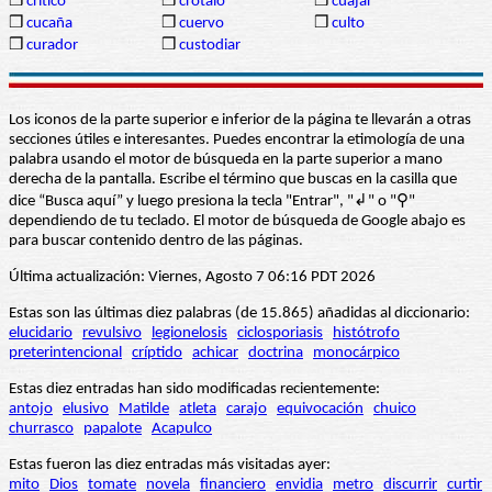
❒
crítico
❒
crótalo
❒
cuajar
❒
cucaña
❒
cuervo
❒
culto
❒
curador
❒
custodiar
Los iconos de la parte superior e inferior de la página te llevarán a otras
secciones útiles e interesantes. Puedes encontrar la etimología de una
palabra usando el motor de búsqueda en la parte superior a mano
derecha de la pantalla. Escribe el término que buscas en la casilla que
dice “Busca aquí” y luego presiona la tecla "Entrar", "↲" o "⚲"
dependiendo de tu teclado. El motor de búsqueda de Google abajo es
para buscar contenido dentro de las páginas.
Última actualización: Viernes, Agosto 7 06:16 PDT 2026
Estas son las últimas diez palabras (de 15.865) añadidas al diccionario:
elucidario
revulsivo
legionelosis
ciclosporiasis
histótrofo
preterintencional
críptido
achicar
doctrina
monocárpico
Estas diez entradas han sido modificadas recientemente:
antojo
elusivo
Matilde
atleta
carajo
equivocación
chuico
churrasco
papalote
Acapulco
Estas fueron las diez entradas más visitadas ayer:
mito
Dios
tomate
novela
financiero
envidia
metro
discurrir
curtir