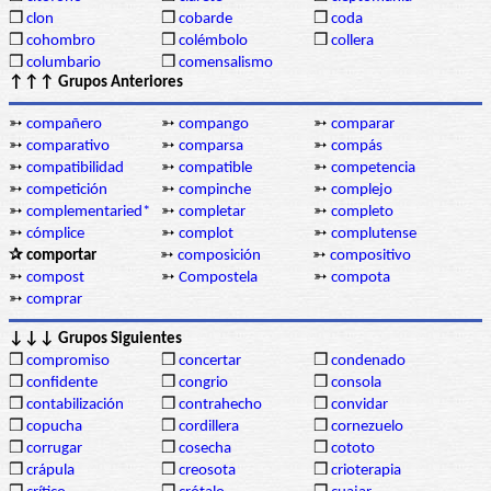
❒
clon
❒
cobarde
❒
coda
❒
cohombro
❒
colémbolo
❒
collera
❒
columbario
❒
comensalismo
↑↑↑ Grupos Anteriores
➳
compañero
➳
compango
➳
comparar
➳
comparativo
➳
comparsa
➳
compás
➳
compatibilidad
➳
compatible
➳
competencia
➳
competición
➳
compinche
➳
complejo
➳
complementaried*
➳
completar
➳
completo
➳
cómplice
➳
complot
➳
complutense
✰ comportar
➳
composición
➳
compositivo
➳
compost
➳
Compostela
➳
compota
➳
comprar
↓↓↓ Grupos Siguientes
❒
compromiso
❒
concertar
❒
condenado
❒
confidente
❒
congrio
❒
consola
❒
contabilización
❒
contrahecho
❒
convidar
❒
copucha
❒
cordillera
❒
cornezuelo
❒
corrugar
❒
cosecha
❒
cototo
❒
crápula
❒
creosota
❒
crioterapia