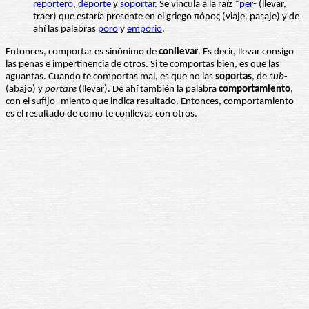
reportero
,
deporte
y
soportar
. Se vincula a la raíz *
per
- (llevar,
traer) que estaría presente en el griego πόρος (viaje, pasaje) y de
ahí las palabras
poro
y
emporio
.
Entonces, comportar es sinónimo de
conllevar
. Es decir, llevar consigo
las penas e impertinencia de otros. Si te comportas bien, es que las
aguantas. Cuando te comportas mal, es que no las
soportas
, de
sub
-
(abajo) y
portare
(llevar). De ahí también la palabra
comportamiento
,
con el sufijo -miento que indica resultado. Entonces, comportamiento
es el resultado de como te conllevas con otros.