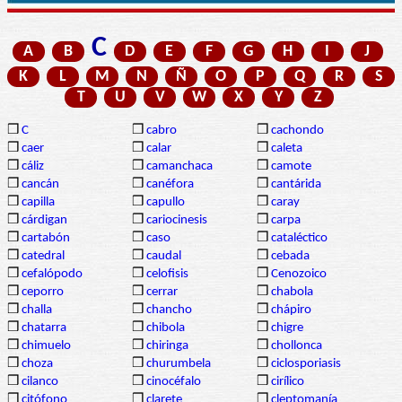
C
A
B
D
E
F
G
H
I
J
K
L
M
N
Ñ
O
P
Q
R
S
T
U
V
W
X
Y
Z
❒
C
❒
cabro
❒
cachondo
❒
caer
❒
calar
❒
caleta
❒
cáliz
❒
camanchaca
❒
camote
❒
cancán
❒
canéfora
❒
cantárida
❒
capilla
❒
capullo
❒
caray
❒
cárdigan
❒
cariocinesis
❒
carpa
❒
cartabón
❒
caso
❒
cataléctico
❒
catedral
❒
caudal
❒
cebada
❒
cefalópodo
❒
celofisis
❒
Cenozoico
❒
ceporro
❒
cerrar
❒
chabola
❒
challa
❒
chancho
❒
chápiro
❒
chatarra
❒
chibola
❒
chigre
❒
chimuelo
❒
chiringa
❒
chollonca
❒
choza
❒
churumbela
❒
ciclosporiasis
❒
cilanco
❒
cinocéfalo
❒
cirílico
❒
citófono
❒
clarete
❒
cleptomanía