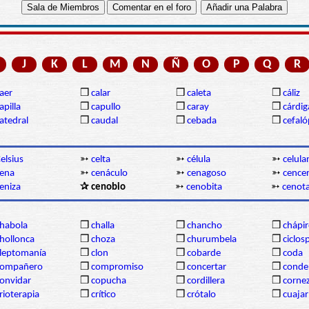
J
K
L
M
N
Ñ
O
P
Q
R
aer
❒
calar
❒
caleta
❒
cáliz
apilla
❒
capullo
❒
caray
❒
cárdi
atedral
❒
caudal
❒
cebada
❒
cefal
elsius
➳
celta
➳
célula
➳
celula
ena
➳
cenáculo
➳
cenagoso
➳
cence
eniza
✰ cenobio
➳
cenobita
➳
cenota
habola
❒
challa
❒
chancho
❒
chápi
hollonca
❒
choza
❒
churumbela
❒
ciclos
leptomanía
❒
clon
❒
cobarde
❒
coda
compañero
❒
compromiso
❒
concertar
❒
conde
onvidar
❒
copucha
❒
cordillera
❒
corne
rioterapia
❒
crítico
❒
crótalo
❒
cuajar