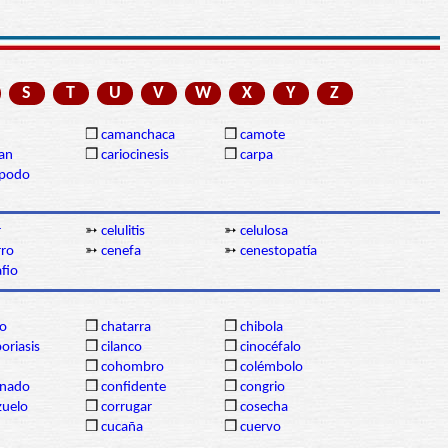
S
T
U
V
W
X
Y
Z
❒
camanchaca
❒
camote
gan
❒
cariocinesis
❒
carpa
ópodo
r
➳
celulitis
➳
celulosa
rro
➳
cenefa
➳
cenestopatía
fio
ro
❒
chatarra
❒
chibola
poriasis
❒
cilanco
❒
cinocéfalo
❒
cohombro
❒
colémbolo
nado
❒
confidente
❒
congrio
zuelo
❒
corrugar
❒
cosecha
❒
cucaña
❒
cuervo