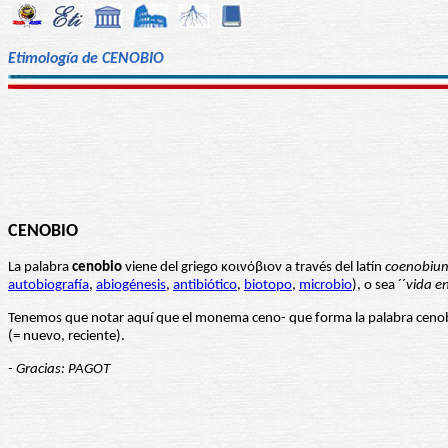
Etimología de CENOBIO
CENOBIO
La palabra
cenobio
viene del griego κοινόβιον a través del latín
coenobiu
autobiografía
,
abiogénesis
,
antibiótico
,
biotopo
,
microbio
), o sea ´´
vida e
Tenemos que notar aquí que el monema ceno- que forma la palabra cenobi
(= nuevo, reciente).
- Gracias: PAGOT