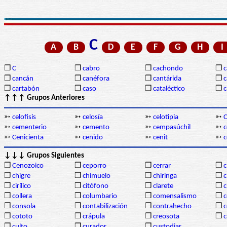
C
A
B
D
E
F
G
H
I
❒
C
❒
cabro
❒
cachondo
❒
c
❒
cancán
❒
canéfora
❒
cantárida
❒
c
❒
cartabón
❒
caso
❒
cataléctico
❒
c
↑↑↑ Grupos Anteriores
➳
celofisis
➳
celosía
➳
celotipia
➳
C
➳
cementerio
➳
cemento
➳
cempasúchil
➳
c
➳
Cenicienta
➳
ceñido
➳
cenit
➳
c
↓↓↓ Grupos Siguientes
❒
Cenozoico
❒
ceporro
❒
cerrar
❒
c
❒
chigre
❒
chimuelo
❒
chiringa
❒
c
❒
cirílico
❒
citófono
❒
clarete
❒
c
❒
collera
❒
columbario
❒
comensalismo
❒
❒
consola
❒
contabilización
❒
contrahecho
❒
c
❒
cototo
❒
crápula
❒
creosota
❒
c
❒
culto
❒
curador
❒
custodiar