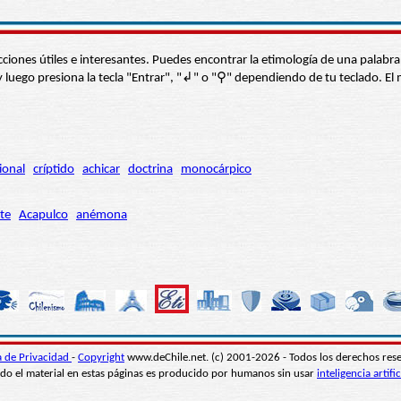
s secciones útiles e interesantes. Puedes encontrar la etimología de una pal
í” y luego presiona la tecla "Entrar", "↲" o "⚲" dependiendo de tu teclado.
ional
críptido
achicar
doctrina
monocárpico
te
Acapulco
anémona
ca de Privacidad
-
Copyright
www.deChile.net. (c) 2001-2026 - Todos los derechos res
do el material en estas páginas es producido por humanos sin usar
inteligencia artific