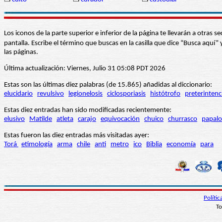
Los iconos de la parte superior e inferior de la página te llevarán a otra
pantalla. Escribe el término que buscas en la casilla que dice “Busca aqu
las páginas.
Última actualización: Viernes, Julio 31 05:08 PDT 2026
Estas son las últimas diez palabras (de 15.865) añadidas al diccionario:
elucidario
revulsivo
legionelosis
ciclosporiasis
histótrofo
preterintenc
Estas diez entradas han sido modificadas recientemente:
elusivo
Matilde
atleta
carajo
equivocación
chuico
churrasco
papalo
Estas fueron las diez entradas más visitadas ayer:
Torá
etimología
arma
chile
anti
metro
ico
Biblia
economía
para
Políti
To