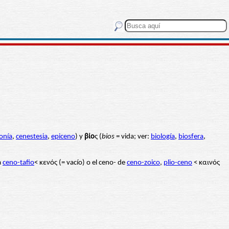
onía
,
cenestesia
,
epiceno
) y
βίο
ς (
bios
= vida; ver:
biología
,
biosfera
,
a
ceno-tafio
< κενός (= vacío) o el ceno- de
ceno-zoico
,
plio-ceno
< καινός