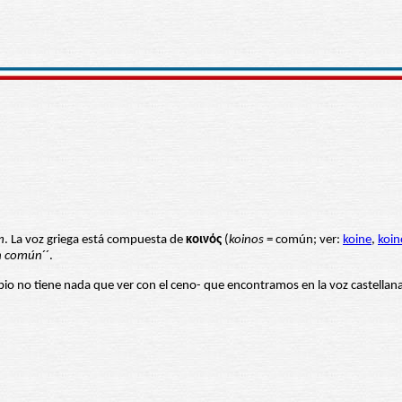
m
. La voz griega está compuesta de
κοινός
(
koinos
= común; ver:
koine
,
koin
n común
´´.
o no tiene nada que ver con el ceno- que encontramos en la voz castellan