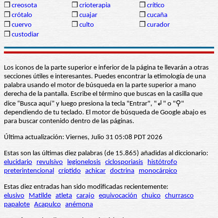
❒
creosota
❒
crioterapia
❒
crítico
❒
crótalo
❒
cuajar
❒
cucaña
❒
cuervo
❒
culto
❒
curador
❒
custodiar
Los iconos de la parte superior e inferior de la página te llevarán a otras
secciones útiles e interesantes. Puedes encontrar la etimología de una
palabra usando el motor de búsqueda en la parte superior a mano
derecha de la pantalla. Escribe el término que buscas en la casilla que
dice “Busca aquí” y luego presiona la tecla "Entrar", "↲" o "⚲"
dependiendo de tu teclado. El motor de búsqueda de Google abajo es
para buscar contenido dentro de las páginas.
Última actualización: Viernes, Julio 31 05:08 PDT 2026
Estas son las últimas diez palabras (de 15.865) añadidas al diccionario:
elucidario
revulsivo
legionelosis
ciclosporiasis
histótrofo
preterintencional
críptido
achicar
doctrina
monocárpico
Estas diez entradas han sido modificadas recientemente:
elusivo
Matilde
atleta
carajo
equivocación
chuico
churrasco
papalote
Acapulco
anémona