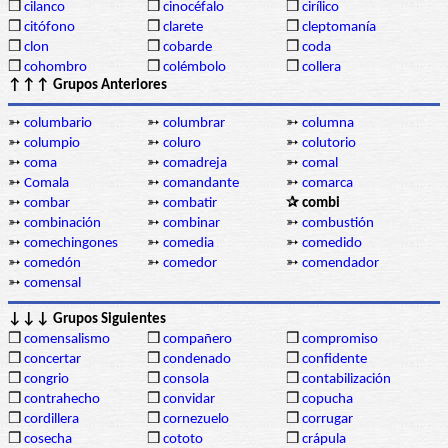
❒
cilanco
❒
cinocéfalo
❒
cirílico
❒
citófono
❒
clarete
❒
cleptomanía
❒
clon
❒
cobarde
❒
coda
❒
cohombro
❒
colémbolo
❒
collera
↑↑↑ Grupos Anteriores
➳
columbario
➳
columbrar
➳
columna
➳
columpio
➳
coluro
➳
colutorio
➳
coma
➳
comadreja
➳
comal
➳
Comala
➳
comandante
➳
comarca
➳
combar
➳
combatir
✰ combi
➳
combinación
➳
combinar
➳
combustión
➳
comechingones
➳
comedia
➳
comedido
➳
comedón
➳
comedor
➳
comendador
➳
comensal
↓↓↓ Grupos Siguientes
❒
comensalismo
❒
compañero
❒
compromiso
❒
concertar
❒
condenado
❒
confidente
❒
congrio
❒
consola
❒
contabilización
❒
contrahecho
❒
convidar
❒
copucha
❒
cordillera
❒
cornezuelo
❒
corrugar
❒
cosecha
❒
cototo
❒
crápula