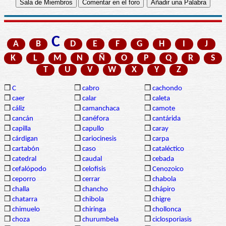
C
A
B
D
E
F
G
H
I
J
K
L
M
N
Ñ
O
P
Q
R
S
T
U
V
W
X
Y
Z
❒
C
❒
cabro
❒
cachondo
❒
caer
❒
calar
❒
caleta
❒
cáliz
❒
camanchaca
❒
camote
❒
cancán
❒
canéfora
❒
cantárida
❒
capilla
❒
capullo
❒
caray
❒
cárdigan
❒
cariocinesis
❒
carpa
❒
cartabón
❒
caso
❒
cataléctico
❒
catedral
❒
caudal
❒
cebada
❒
cefalópodo
❒
celofisis
❒
Cenozoico
❒
ceporro
❒
cerrar
❒
chabola
❒
challa
❒
chancho
❒
chápiro
❒
chatarra
❒
chibola
❒
chigre
❒
chimuelo
❒
chiringa
❒
chollonca
❒
choza
❒
churumbela
❒
ciclosporiasis