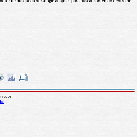
 El motor de búsqueda de Google abajo es para buscar contenido dentro de
ervados
ial