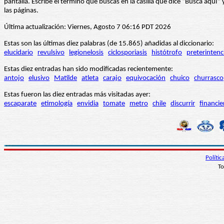
pantalla. Escribe el término que buscas en la casilla que dice “Busca aqu
las páginas.
Última actualización: Viernes, Agosto 7 06:16 PDT 2026
Estas son las últimas diez palabras (de 15.865) añadidas al diccionario:
elucidario
revulsivo
legionelosis
ciclosporiasis
histótrofo
preterintenc
Estas diez entradas han sido modificadas recientemente:
antojo
elusivo
Matilde
atleta
carajo
equivocación
chuico
churrasco
Estas fueron las diez entradas más visitadas ayer:
escaparate
etimología
envidia
tomate
metro
chile
discurrir
financie
Políti
To