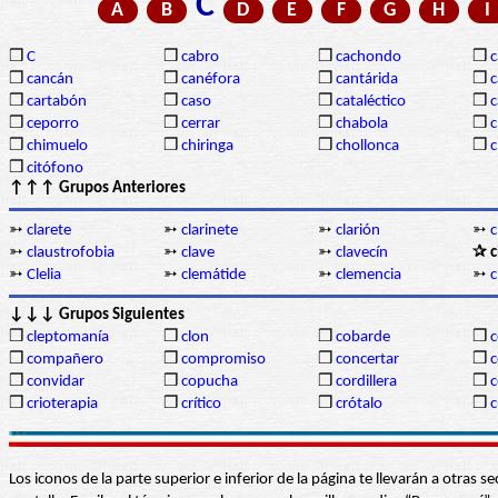
C
A
B
D
E
F
G
H
I
❒
C
❒
cabro
❒
cachondo
❒
c
❒
cancán
❒
canéfora
❒
cantárida
❒
c
❒
cartabón
❒
caso
❒
cataléctico
❒
c
❒
ceporro
❒
cerrar
❒
chabola
❒
c
❒
chimuelo
❒
chiringa
❒
chollonca
❒
c
❒
citófono
↑↑↑ Grupos Anteriores
➳
clarete
➳
clarinete
➳
clarión
➳
c
➳
claustrofobia
➳
clave
➳
clavecín
✰ c
➳
Clelia
➳
clemátide
➳
clemencia
➳
c
↓↓↓ Grupos Siguientes
❒
cleptomanía
❒
clon
❒
cobarde
❒
❒
compañero
❒
compromiso
❒
concertar
❒
❒
convidar
❒
copucha
❒
cordillera
❒
c
❒
crioterapia
❒
crítico
❒
crótalo
❒
c
Los iconos de la parte superior e inferior de la página te llevarán a otra