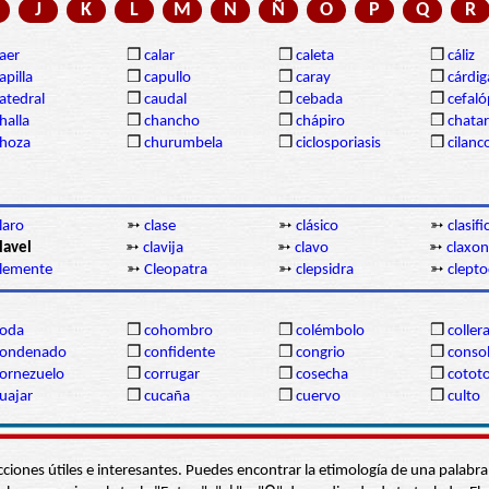
J
K
L
M
N
Ñ
O
P
Q
R
aer
❒
calar
❒
caleta
❒
cáliz
apilla
❒
capullo
❒
caray
❒
cárdi
atedral
❒
caudal
❒
cebada
❒
cefal
halla
❒
chancho
❒
chápiro
❒
chatar
hoza
❒
churumbela
❒
ciclosporiasis
❒
cilanc
laro
➳
clase
➳
clásico
➳
clasif
lavel
➳
clavija
➳
clavo
➳
claxon
lemente
➳
Cleopatra
➳
clepsidra
➳
clepto
coda
❒
cohombro
❒
colémbolo
❒
coller
condenado
❒
confidente
❒
congrio
❒
conso
ornezuelo
❒
corrugar
❒
cosecha
❒
cotot
uajar
❒
cucaña
❒
cuervo
❒
culto
s secciones útiles e interesantes. Puedes encontrar la etimología de una pal