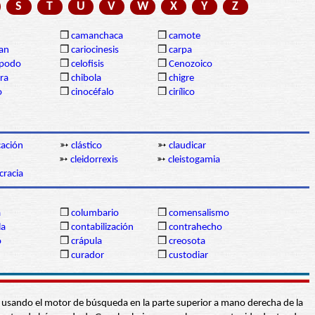
S
T
U
V
W
X
Y
Z
❒
camanchaca
❒
camote
gan
❒
cariocinesis
❒
carpa
ópodo
❒
celofisis
❒
Cenozoico
ra
❒
chibola
❒
chigre
o
❒
cinocéfalo
❒
cirílico
icación
➳
clástico
➳
claudicar
➳
cleidorrexis
➳
cleistogamia
cracia
a
❒
columbario
❒
comensalismo
la
❒
contabilización
❒
contrahecho
o
❒
crápula
❒
creosota
❒
curador
❒
custodiar
abra usando el motor de búsqueda en la parte superior a mano derecha de la