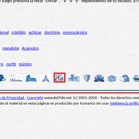
í” y luego presiona la tecla "Entrar", "↲" o "⚲" dependiendo de tu teclado.
ional
críptido
achicar
doctrina
monocárpico
papalote
Acapulco
ro
curtir
púnico
ca de Privacidad
-
Copyright
www.deChile.net. (c) 2001-2026 - Todos los derechos res
do el material en estas páginas es producido por humanos sin usar
inteligencia artific