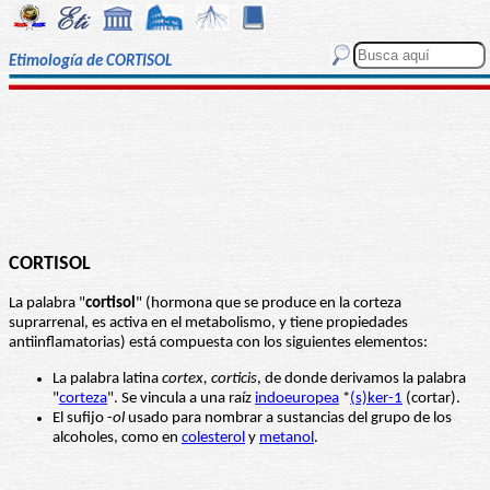
Etimología de CORTISOL
CORTISOL
La palabra "
cortisol
" (hormona que se produce en la corteza
suprarrenal, es activa en el metabolismo, y tiene propiedades
antiinflamatorias) está compuesta con los siguientes elementos:
La palabra latina
cortex, corticis
, de donde derivamos la palabra
"
corteza
". Se vincula a una raíz
indoeuropea
*
(s)ker-1
(cortar).
El sufijo -
ol
usado para nombrar a sustancias del grupo de los
alcoholes, como en
colesterol
y
metanol
.