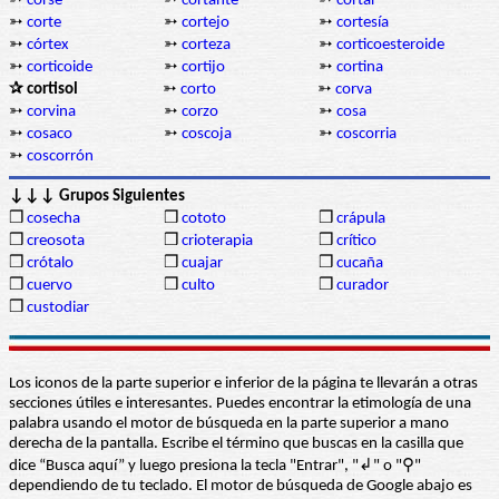
➳
corsé
➳
cortante
➳
cortar
➳
corte
➳
cortejo
➳
cortesía
➳
córtex
➳
corteza
➳
corticoesteroide
➳
corticoide
➳
cortijo
➳
cortina
✰ cortisol
➳
corto
➳
corva
➳
corvina
➳
corzo
➳
cosa
➳
cosaco
➳
coscoja
➳
coscorria
➳
coscorrón
↓↓↓ Grupos Siguientes
❒
cosecha
❒
cototo
❒
crápula
❒
creosota
❒
crioterapia
❒
crítico
❒
crótalo
❒
cuajar
❒
cucaña
❒
cuervo
❒
culto
❒
curador
❒
custodiar
Los iconos de la parte superior e inferior de la página te llevarán a otras
secciones útiles e interesantes. Puedes encontrar la etimología de una
palabra usando el motor de búsqueda en la parte superior a mano
derecha de la pantalla. Escribe el término que buscas en la casilla que
dice “Busca aquí” y luego presiona la tecla "Entrar", "↲" o "⚲"
dependiendo de tu teclado. El motor de búsqueda de Google abajo es