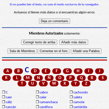
Si no puedes leer el texto, no uses el modo nocturno de tu navegador.
Avísanos si tienes más datos o si encuentras algún error.
Miembros Autorizados
solamente:
C
A
B
D
E
F
G
H
I
J
K
L
M
N
Ñ
O
P
Q
R
S
T
U
V
W
X
Y
Z
❒
C
❒
cabro
❒
cachondo
❒
caer
❒
calar
❒
caleta
❒
cáliz
❒
camanchaca
❒
camote
❒
cancán
❒
canéfora
❒
cantárida