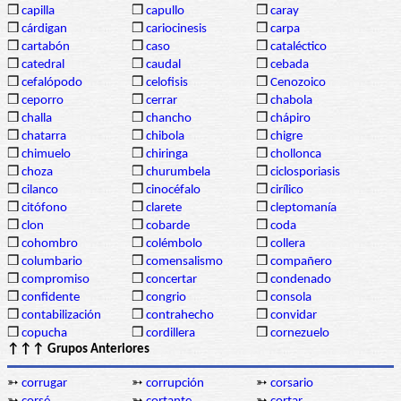
❒
capilla
❒
capullo
❒
caray
❒
cárdigan
❒
cariocinesis
❒
carpa
❒
cartabón
❒
caso
❒
cataléctico
❒
catedral
❒
caudal
❒
cebada
❒
cefalópodo
❒
celofisis
❒
Cenozoico
❒
ceporro
❒
cerrar
❒
chabola
❒
challa
❒
chancho
❒
chápiro
❒
chatarra
❒
chibola
❒
chigre
❒
chimuelo
❒
chiringa
❒
chollonca
❒
choza
❒
churumbela
❒
ciclosporiasis
❒
cilanco
❒
cinocéfalo
❒
cirílico
❒
citófono
❒
clarete
❒
cleptomanía
❒
clon
❒
cobarde
❒
coda
❒
cohombro
❒
colémbolo
❒
collera
❒
columbario
❒
comensalismo
❒
compañero
❒
compromiso
❒
concertar
❒
condenado
❒
confidente
❒
congrio
❒
consola
❒
contabilización
❒
contrahecho
❒
convidar
❒
copucha
❒
cordillera
❒
cornezuelo
↑↑↑ Grupos Anteriores
➳
corrugar
➳
corrupción
➳
corsario