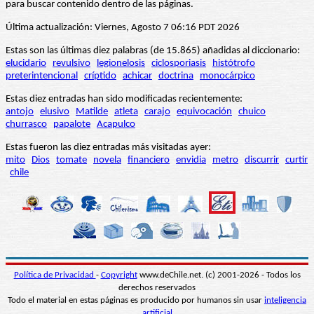
para buscar contenido dentro de las páginas.
Última actualización: Viernes, Agosto 7 06:16 PDT 2026
Estas son las últimas diez palabras (de 15.865) añadidas al diccionario:
elucidario
revulsivo
legionelosis
ciclosporiasis
histótrofo
preterintencional
críptido
achicar
doctrina
monocárpico
Estas diez entradas han sido modificadas recientemente:
antojo
elusivo
Matilde
atleta
carajo
equivocación
chuico
churrasco
papalote
Acapulco
Estas fueron las diez entradas más visitadas ayer:
mito
Dios
tomate
novela
financiero
envidia
metro
discurrir
curtir
chile
Política de Privacidad
-
Copyright
www.deChile.net. (c) 2001-2026 - Todos los
derechos reservados
Todo el material en estas páginas es producido por humanos sin usar
inteligencia
artificial