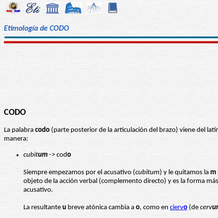
Etimología de CODO
CODO
La palabra
codo
(parte posterior de la articulación del brazo) viene del lat
manera:
cubit
um
-> cod
o
Siempre empezamos por el acusativo (
cubitum
) y le quitamos la
m
objeto de la acción verbal (complemento directo) y es la forma más 
acusativo.
La resultante
u
breve atónica cambia a
o
, como en
cierv
o
(de
cerv
u