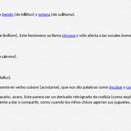
en
beodo
(de
bi
b
itus
) y
sotana
(de
su
b
tana
).
de
lim
i
tem
). Este fenómeno se llama
síncopa
y sólo afecta a las vocales breve
e
c
u
rrere
).
da
t
us
).
esente en verbo
cubare
(acostarse), que nos dio palabras como
incubar
y
co
tacaño, avaro. Este parece ser un derivado retrógrado de codicia (como expl
icente a dar o compartir, como cuando los niños chicos agarran sus juguetes,