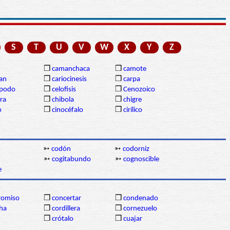
S
T
U
V
W
X
Y
Z
❒
camanchaca
❒
camote
gan
❒
cariocinesis
❒
carpa
ópodo
❒
celofisis
❒
Cenozoico
ra
❒
chibola
❒
chigre
o
❒
cinocéfalo
❒
cirílico
➳
codón
➳
codorniz
➳
cogitabundo
➳
cognoscible
e
omiso
❒
concertar
❒
condenado
ha
❒
cordillera
❒
cornezuelo
❒
crótalo
❒
cuajar