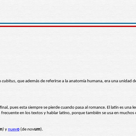
ín
cubitus
, que además de referirse a la anatomía humana, era una unidad de
final, pues esta siempre se pierde cuando pasa al romance. El latín es una 
frecuente en los textos y hablar latino, porque también se usa en muchos ci
m
)
y
nuev
o
(de
nov
um
).