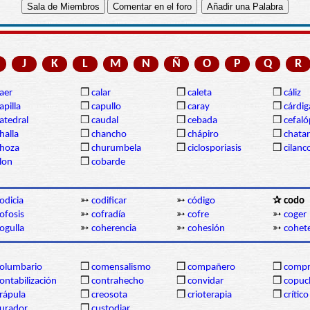
J
K
L
M
N
Ñ
O
P
Q
R
aer
❒
calar
❒
caleta
❒
cáliz
apilla
❒
capullo
❒
caray
❒
cárdi
atedral
❒
caudal
❒
cebada
❒
cefal
halla
❒
chancho
❒
chápiro
❒
chatar
hoza
❒
churumbela
❒
ciclosporiasis
❒
cilanc
lon
❒
cobarde
odicia
➳
codificar
➳
código
✰ codo
ofosis
➳
cofradía
➳
cofre
➳
coger
ogulla
➳
coherencia
➳
cohesión
➳
cohet
olumbario
❒
comensalismo
❒
compañero
❒
compr
ontabilización
❒
contrahecho
❒
convidar
❒
copuc
rápula
❒
creosota
❒
crioterapia
❒
crítico
urador
❒
custodiar