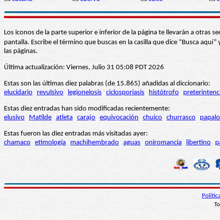
Los iconos de la parte superior e inferior de la página te llevarán a otra
pantalla. Escribe el término que buscas en la casilla que dice “Busca aqu
las páginas.
Última actualización: Viernes, Julio 31 05:08 PDT 2026
Estas son las últimas diez palabras (de 15.865) añadidas al diccionario:
elucidario
revulsivo
legionelosis
ciclosporiasis
histótrofo
preterintenc
Estas diez entradas han sido modificadas recientemente:
elusivo
Matilde
atleta
carajo
equivocación
chuico
churrasco
papalo
Estas fueron las diez entradas más visitadas ayer:
chamaco
etimología
machihembrado
aguas
oniromancia
libertino
p
Políti
To