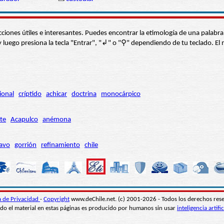
s secciones útiles e interesantes. Puedes encontrar la etimología de una pal
í” y luego presiona la tecla "Entrar", "↲" o "⚲" dependiendo de tu teclado.
ional
críptido
achicar
doctrina
monocárpico
te
Acapulco
anémona
avo
gorrión
refinamiento
chile
ca de Privacidad
-
Copyright
www.deChile.net. (c) 2001-2026 - Todos los derechos res
do el material en estas páginas es producido por humanos sin usar
inteligencia artific