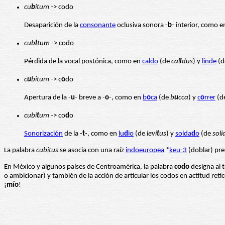
cu
b
itum
-> codo
Desaparición de la
consonante
oclusiva sonora -
b
- interior, como 
cub
i
tum
-> codo
Pérdida de la vocal postónica, como en
caldo
(de
cal
i
dus
) y
linde
(
c
u
bitum
-> c
o
do
Apertura de la -
u
- breve a -
o
-, como en
b
o
ca
(de
b
u
cca
) y
c
o
rrer
(d
cubi
t
um
-> co
d
o
Sonorización
de la -
t
-, como en
lu
d
io
(de
levi
t
us
) y
solda
d
o
(de
soli
La palabra
cubitus
se asocia con una raíz
indoeuropea
*
keu-3
(doblar) pr
En México y algunos países de Centroamérica, la palabra
codo
designa al 
o ambicionar) y también de la acción de articular los codos en actitud ret
¡
mío
!