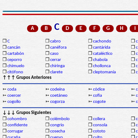
C
A
B
D
E
F
G
H
I
❒
C
❒
cabro
❒
cachondo
❒
c
❒
cancán
❒
canéfora
❒
cantárida
❒
c
❒
cartabón
❒
caso
❒
cataléctico
❒
c
❒
ceporro
❒
cerrar
❒
chabola
❒
c
❒
chimuelo
❒
chiringa
❒
chollonca
❒
c
❒
citófono
❒
clarete
❒
cleptomanía
❒
c
↑↑↑ Grupos Anteriores
➳
coda
➳
codeína
➳
códice
➳
c
➳
coercer
➳
coetáneo
➳
cofia
➳
c
➳
cogollo
➳
cogorza
➳
cogote
➳
c
↓↓↓ Grupos Siguientes
❒
cohombro
❒
colémbolo
❒
collera
❒
c
❒
confidente
❒
congrio
❒
consola
❒
c
❒
corrugar
❒
cosecha
❒
cototo
❒
c
❒
cucaña
❒
cuervo
❒
culto
❒
c