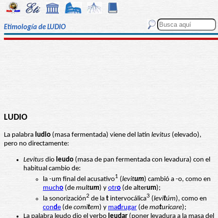
Etimología de LUDIO
LUDIO
La palabra
ludio
(masa fermentada) viene del latín
levitus
(elevado),
pero no directamente:
Levitus
dio
leudo
(masa de pan fermentada con levadura) con el
habitual cambio de:
1
la -um final del acusativo
(
levit
um
) cambió a -o, como en
much
o
(de
mult
um
) y
otr
o
(de alter
um
);
2
3
la sonorización
de la
t
intervocálica
(
levi
t
úm
), como en
con
d
e
(de
comi
t
em
) y
ma
d
rugar
(de
ma
t
uricare
);
La palabra leudo dio el verbo
leudar
(poner levadura a la masa del