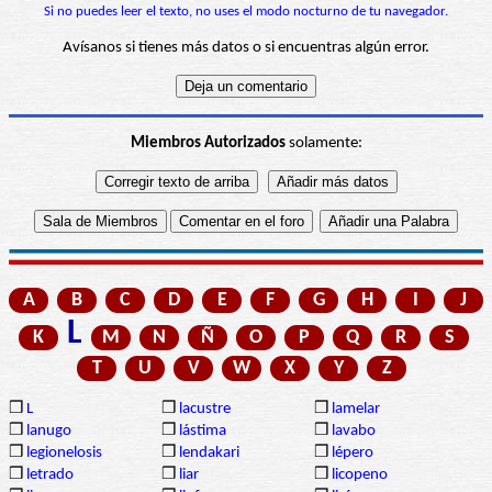
Si no puedes leer el texto, no uses el modo nocturno de tu navegador.
Avísanos si tienes más datos o si encuentras algún error.
Miembros Autorizados
solamente:
A
B
C
D
E
F
G
H
I
J
L
K
M
N
Ñ
O
P
Q
R
S
T
U
V
W
X
Y
Z
❒
L
❒
lacustre
❒
lamelar
❒
lanugo
❒
lástima
❒
lavabo
❒
legionelosis
❒
lendakari
❒
lépero
❒
letrado
❒
liar
❒
licopeno