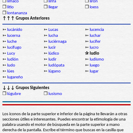
❒
limaco
❒
linfa
❒
lirón
❒
litio
❒
llegar
❒
loess
❒
lontananza
↑↑↑ Grupos Anteriores
➳
lucánido
➳
Lucas
➳
lucencia
➳
lucerna
➳
lucha
➳
luchar
➳
luche
➳
luciérnaga
➳
lucifer
➳
lucífugo
➳
lucir
➳
lucro
➳
Lucy
➳
lúdico
✰ ludio
➳
ludión
➳
ludir
➳
ludismo
➳
ludo
➳
ludópata
➳
luego
➳
lúes
➳
lúgano
➳
lugar
➳
lugareño
↓↓↓ Grupos Siguientes
❒
lúgubre
❒
lusismo
Los iconos de la parte superior e inferior de la página te llevarán a otras
secciones útiles e interesantes. Puedes encontrar la etimología de una
palabra usando el motor de búsqueda en la parte superior a mano
derecha de la pantalla. Escribe el término que buscas en la casilla que