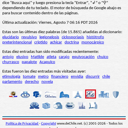
dice “Busca aquí” y luego presiona la tecla "Entrar", "↲" o "⚲"
dependiendo de tu teclado. El motor de búsqueda de Google abajo es
para buscar contenido dentro de las páginas.
Última actualización: Viernes, Agosto 7 06:16 PDT 2026
Estas son las últimas diez palabras (de 15.865) añadidas al diccionario:
elucidario
revulsivo
legionelosis
ciclosporiasis
histótrofo
preterintencional
críptido
achicar
doctrina
monocárpico
Estas diez entradas han sido modificadas recientemente:
antojo
elusivo
Matilde
atleta
carajo
equivocación
chuico
churrasco
papalote
Acapulco
Estas fueron las diez entradas más visitadas ayer:
etimología
tomate
metro
financiero
envidia
discurrir
chile
parlamento
derecho
novela
Política de Privacidad
-
Copyright
www.deChile.net. (c) 2001-2026 - Todos los