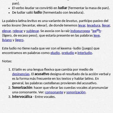
pan).
El verbo leudar se convirtió en
ludiar
(fermentar la masa de pan).
De ludiar salió
ludio
(fermentado con levadura).
La palabra latina
levitus
es una variante de
levatus
, participo pasivo del
verbo
levare
(levantar, elevar), de donde tenemos
levar
,
levadura
,
llevar
,
w
elevar
,
relevar
y
sublevar
. Se asocia con la raíz
indoeuropea
*
leg
h
-
(ligero, de escaso peso), que estaría presente en las palabras
leve
,
liviano
y
ligero
.
Este ludio no tiene nada que ver con el lexema -ludio (juego) que
encontramos en palabras como
eludio
,
preludio
e
interludio
.
Notas:
El latín es una lengua flexiva que cambia por medio de
desinencias
. El
acusativo
designa el resultado de la acción verbal y
es la forma más frecuente en los textos y hablar latino. En
general, las palabras castellanas provienen del acusativo.
Sonorización
: hacer que vibrar las cuerdas vocales al pronunciar
una consonante. Ver:
consonante
y
sonorización
.
Intervocálica
- Entre vocales.