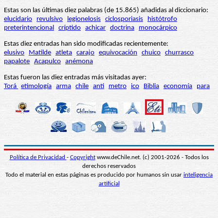
Estas son las últimas diez palabras (de 15.865) añadidas al diccionario:
elucidario
revulsivo
legionelosis
ciclosporiasis
histótrofo
preterintencional
críptido
achicar
doctrina
monocárpico
Estas diez entradas han sido modificadas recientemente:
elusivo
Matilde
atleta
carajo
equivocación
chuico
churrasco
papalote
Acapulco
anémona
Estas fueron las diez entradas más visitadas ayer:
Torá
etimología
arma
chile
anti
metro
ico
Biblia
economía
para
Política de Privacidad
-
Copyright
www.deChile.net. (c) 2001-2026 - Todos los
derechos reservados
Todo el material en estas páginas es producido por humanos sin usar
inteligencia
artificial