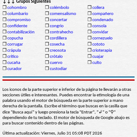
↓↓↓ Grupos Siguientes
❒
cohombro
❒
colémbolo
❒
collera
❒
columbario
❒
comensalismo
❒
compañero
❒
compromiso
❒
concertar
❒
condenado
❒
confidente
❒
congrio
❒
consola
❒
contabilización
❒
contrahecho
❒
convidar
❒
copucha
❒
cordillera
❒
cornezuelo
❒
corrugar
❒
cosecha
❒
cototo
❒
crápula
❒
creosota
❒
crioterapia
❒
crítico
❒
crótalo
❒
cuajar
❒
cucaña
❒
cuervo
❒
culto
❒
curador
❒
custodiar
Los iconos de la parte superior e inferior de la página te llevarán a otras
secciones útiles e interesantes. Puedes encontrar la etimología de una
palabra usando el motor de búsqueda en la parte superior a mano
derecha de la pantalla. Escribe el término que buscas en la casilla que
dice “Busca aquí” y luego presiona la tecla "Entrar", "↲" o "⚲"
dependiendo de tu teclado. El motor de búsqueda de Google abajo es
para buscar contenido dentro de las páginas.
Última actualización: Viernes, Julio 31 05:08 PDT 2026