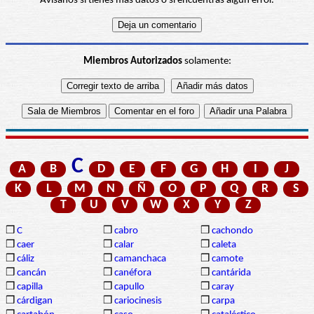
Avísanos si tienes más datos o si encuentras algún error.
Miembros Autorizados
solamente:
C
A
B
D
E
F
G
H
I
J
K
L
M
N
Ñ
O
P
Q
R
S
T
U
V
W
X
Y
Z
❒
C
❒
cabro
❒
cachondo
❒
caer
❒
calar
❒
caleta
❒
cáliz
❒
camanchaca
❒
camote
❒
cancán
❒
canéfora
❒
cantárida
❒
capilla
❒
capullo
❒
caray
❒
cárdigan
❒
cariocinesis
❒
carpa