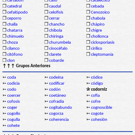
❒
cartabón
❒
caso
❒
cataléctico
❒
catedral
❒
caudal
❒
cebada
❒
cefalópodo
❒
celofisis
❒
Cenozoico
❒
ceporro
❒
cerrar
❒
chabola
❒
challa
❒
chancho
❒
chápiro
❒
chatarra
❒
chibola
❒
chigre
❒
chimuelo
❒
chiringa
❒
chollonca
❒
choza
❒
churumbela
❒
ciclosporiasis
❒
cilanco
❒
cinocéfalo
❒
cirílico
❒
citófono
❒
clarete
❒
cleptomanía
❒
clon
❒
cobarde
↑↑↑ Grupos Anteriores
➳
coda
➳
codeína
➳
códice
➳
codicia
➳
codificar
➳
código
➳
codo
➳
codón
✰ codorniz
➳
coercer
➳
coetáneo
➳
cofia
➳
cofosis
➳
cofradía
➳
cofre
➳
coger
➳
cogitabundo
➳
cognoscible
➳
cogollo
➳
cogorza
➳
cogote
➳
cogulla
➳
coherencia
➳
cohesión
➳
cohete