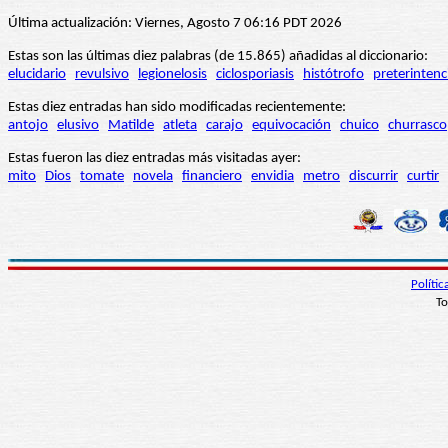
Última actualización: Viernes, Agosto 7 06:16 PDT 2026
Estas son las últimas diez palabras (de 15.865) añadidas al diccionario:
elucidario
revulsivo
legionelosis
ciclosporiasis
histótrofo
preterintenc
Estas diez entradas han sido modificadas recientemente:
antojo
elusivo
Matilde
atleta
carajo
equivocación
chuico
churrasco
Estas fueron las diez entradas más visitadas ayer:
mito
Dios
tomate
novela
financiero
envidia
metro
discurrir
curtir
Políti
To