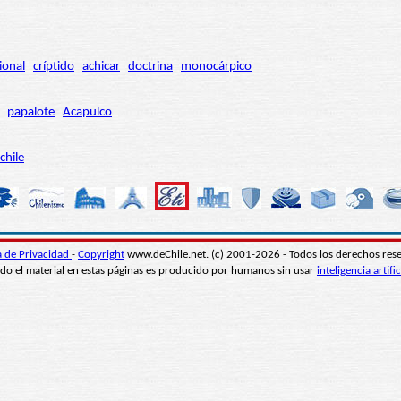
ional
críptido
achicar
doctrina
monocárpico
papalote
Acapulco
chile
ca de Privacidad
-
Copyright
www.deChile.net. (c) 2001-2026 - Todos los derechos res
do el material en estas páginas es producido por humanos sin usar
inteligencia artific