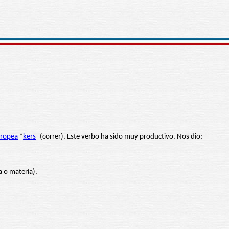
ropea
*
kers
- (correr). Este verbo ha sido muy productivo. Nos dio:
a o materia).