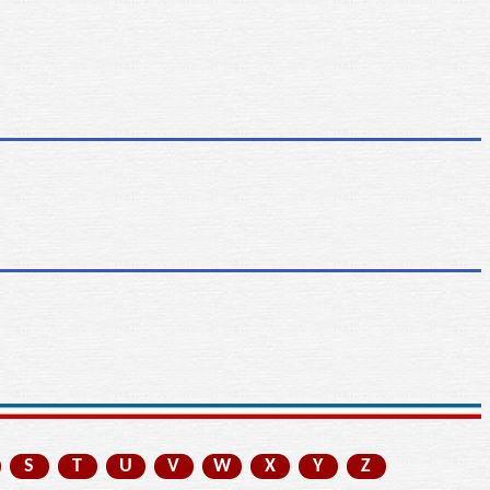
S
T
U
V
W
X
Y
Z