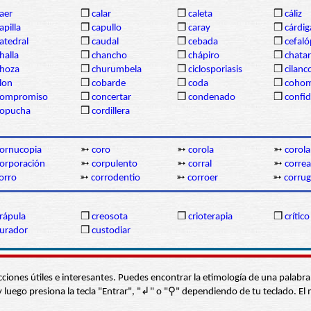
aer
❒
calar
❒
caleta
❒
cáliz
apilla
❒
capullo
❒
caray
❒
cárdi
atedral
❒
caudal
❒
cebada
❒
cefal
halla
❒
chancho
❒
chápiro
❒
chatar
hoza
❒
churumbela
❒
ciclosporiasis
❒
cilanc
lon
❒
cobarde
❒
coda
❒
coho
compromiso
❒
concertar
❒
condenado
❒
confi
copucha
❒
cordillera
ornucopia
➳
coro
➳
corola
➳
corola
orporación
➳
corpulento
➳
corral
➳
correa
orro
➳
corrodentio
➳
corroer
➳
corru
rápula
❒
creosota
❒
crioterapia
❒
crítico
urador
❒
custodiar
s secciones útiles e interesantes. Puedes encontrar la etimología de una pal
í” y luego presiona la tecla "Entrar", "↲" o "⚲" dependiendo de tu teclado.