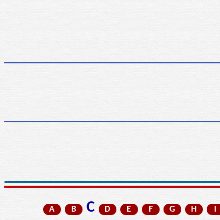
C
A
B
D
E
F
G
H
I