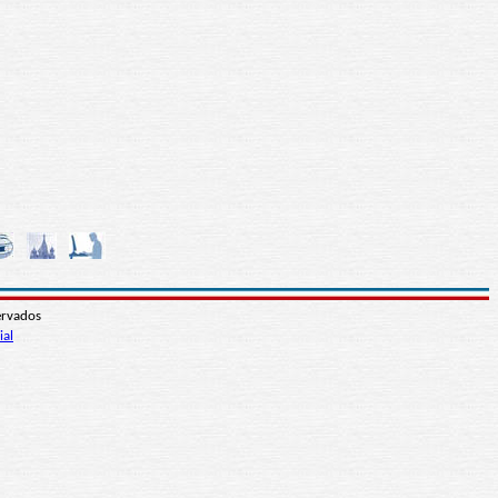
ervados
ial