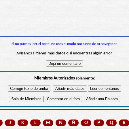
Si no puedes leer el texto, no uses el modo nocturno de tu navegador.
Avísanos si tienes más datos o si encuentras algún error.
Miembros Autorizados
solamente:
J
K
L
M
N
Ñ
O
P
Q
R