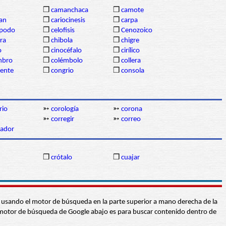
❒
camanchaca
❒
camote
gan
❒
cariocinesis
❒
carpa
ópodo
❒
celofisis
❒
Cenozoico
ra
❒
chibola
❒
chigre
o
❒
cinocéfalo
❒
cirílico
mbro
❒
colémbolo
❒
collera
dente
❒
congrio
❒
consola
rio
➳
corología
➳
corona
➳
corregir
➳
correo
gador
❒
crótalo
❒
cuajar
abra usando el motor de búsqueda en la parte superior a mano derecha de la
 El motor de búsqueda de Google abajo es para buscar contenido dentro de