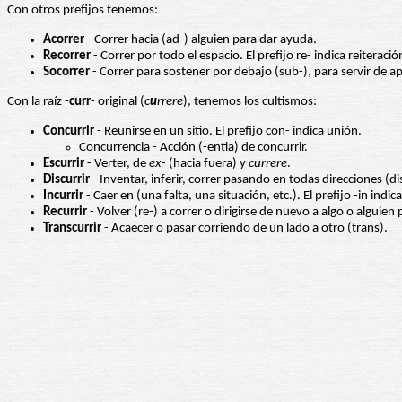
Con otros prefijos tenemos:
Acorrer
- Correr hacia (ad-) alguien para dar ayuda.
Recorrer
- Correr por todo el espacio. El prefijo re- indica reiterac
Socorrer
- Correr para sostener por debajo (sub-), para servir de a
Con la raíz -
curr
- original (
c
u
rrere
), tenemos los cultismos:
Concurrir
- Reunirse en un sitio. El prefijo con- indica unión.
Concurrencia - Acción (-entia) de concurrir.
Escurrir
- Verter, de
ex
- (hacia fuera) y
currere
.
Discurrir
- Inventar, inferir, correr pasando en todas direcciones (dis
Incurrir
- Caer en (una falta, una situación, etc.). El prefijo -in indi
Recurrir
- Volver (re-) a correr o dirigirse de nuevo a algo o alguien 
Transcurrir
- Acaecer o pasar corriendo de un lado a otro (trans).