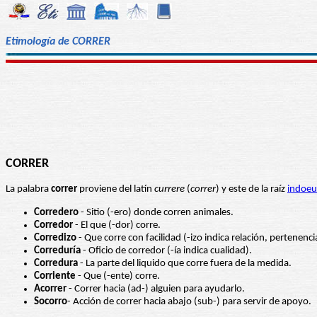
Etimología de CORRER
CORRER
La palabra
correr
proviene del latín
currere
(
correr
) y este de la raíz
indoeu
Corredero
- Sitio (-ero) donde corren animales.
Corredor
- El que (-dor) corre.
Corredizo
- Que corre con facilidad (-izo indica relación, pertenenci
Correduría
- Oficio de corredor (-ía indica cualidad).
Corredura
- La parte del liquido que corre fuera de la medida.
Corriente
- Que (-ente) corre.
Acorrer
- Correr hacia (ad-) alguien para ayudarlo.
Socorro
- Acción de correr hacia abajo (sub-) para servir de apoyo.