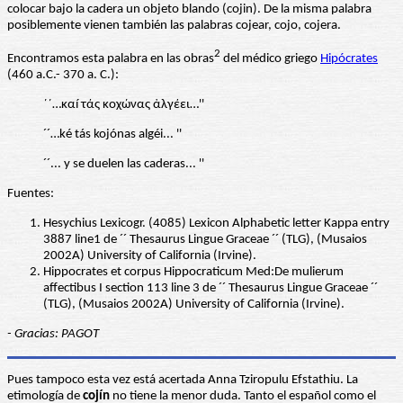
colocar bajo la cadera un objeto blando (cojin). De la misma palabra
posiblemente vienen también las palabras cojear, cojo, cojera.
2
Encontramos esta palabra en las obras
del médico griego
Hipócrates
(460 a.C.- 370 a. C.):
´´…καí τάς κοχώνας ἀλγέει…''
´´…ké tás kojónas algéi... ''
´´... y se duelen las caderas... ''
Fuentes:
Hesychius Lexicogr. (4085) Lexicon Alphabetic letter Kappa entry
3887 line1 de ´´ Thesaurus Lingue Graceae ´´ (TLG), (Musaios
2002A) University of California (Irvine).
Hippocrates et corpus Hippocraticum Med:De mulierum
affectibus I section 113 line 3 de ´´ Thesaurus Lingue Graceae ´´
(TLG), (Musaios 2002A) University of California (Irvine).
- Gracias: PAGOT
Pues tampoco esta vez está acertada Anna Tziropulu Efstathiu. La
etimología de
cojín
no tiene la menor duda. Tanto el español como el