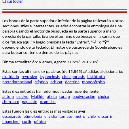
❒
custodiar
Los iconos de la parte superior e inferior de la página te llevarán a otras
secciones útiles e interesantes. Puedes encontrar la etimología de una
palabra usando el motor de búsqueda en la parte superior a mano
derecha de la pantalla. Escribe el término que buscas en la casilla que
dice “Busca aquí” y luego presiona la tecla "Entrar", "↲" o "⚲"
dependiendo de tu teclado. El motor de búsqueda de Google abajo es
para buscar contenido dentro de las páginas.
Última actualización: Viernes, Agosto 7 06:16 PDT 2026
Estas son las últimas diez palabras (de 15.865) añadidas al diccionario:
elucidario
revulsivo
legionelosis
ciclosporiasis
histótrofo
preterintencional
críptido
achicar
doctrina
monocárpico
Estas diez entradas han sido modificadas recientemente:
antojo
elusivo
Matilde
atleta
carajo
equivocación
chuico
churrasco
papalote
Acapulco
Estas fueron las diez entradas más visitadas ayer:
escaparate
etimología
envidia
tomate
metro
chile
discurrir
financiero
curtir
púnico