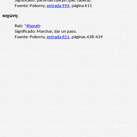
Significado: parte del cuerpo (pie, cadera).
Fuente: Pokorny,
entrada 994
, página 611
κοχώνη:
Raíz: *
ĝhengh
-
Significado: Marchar, dar un paso.
Fuente: Pokorny,
entrada 651
, páginas 438-439