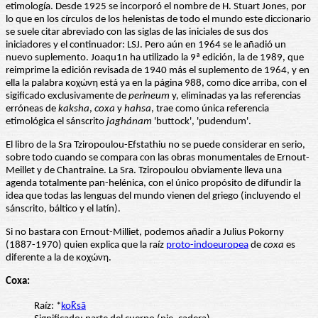
etimología. Desde 1925 se incorporó el nombre de H. Stuart Jones, por
lo que en los círculos de los helenistas de todo el mundo este diccionario
se suele citar abreviado con las siglas de las iniciales de sus dos
iniciadores y el continuador: LSJ. Pero aún en 1964 se le añadió un
nuevo suplemento. Joaqu1n ha utilizado la 9ª edición, la de 1989, que
reimprime la edición revisada de 1940 más el suplemento de 1964, y en
ella la palabra κοχώνη está ya en la página 988, como dice arriba, con el
sigificado exclusivamente de
perineum
y, eliminadas ya las referencias
erróneas de
kaksha
,
coxa
y
hahsa
, trae como única referencia
etimológica el sánscrito
jaghánam
'buttock', 'pudendum'.
El libro de la Sra Tziropoulou-Efstathiu no se puede considerar en serio,
sobre todo cuando se compara con las obras monumentales de Ernout-
Meillet y de Chantraine. La Sra. Tziropoulou obviamente lleva una
agenda totalmente pan-helénica, con el único propósito de difundir la
idea que todas las lenguas del mundo vienen del griego (incluyendo el
sánscrito, báltico y el latín).
Si no bastara con Ernout-Milliet, podemos añadir a Julius Pokorny
(1887-1970) quien explica que la raíz
proto-indoeuropea
de
coxa
es
diferente a la de κοχώνη.
Coxa:
Raíz: *
kok̂sā