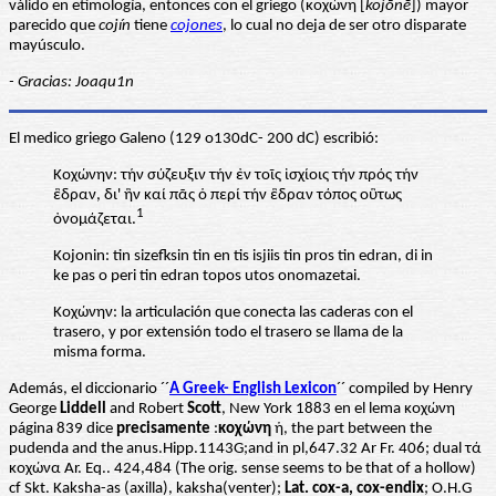
válido en etimología, entonces con el griego (κοχώνη [
kojṓnē
]) mayor
parecido que
cojín
tiene
cojones
, lo cual no deja de ser otro disparate
mayúsculo.
- Gracias: Joaqu1n
El medico griego Galeno (129 o130dC- 200 dC) escribió:
Κοχώνην: τήν σύζευξιν τήν ἐν τοῖς ἰσχίοις τήν πρός τήν
ἓδραν, δι' ἣν καί πᾶς ὁ περί τήν ἓδραν τόπος οὓτως
1
ὀνομάζεται.
Kojonin: tin sizefksin tin en tis isjiis tin pros tin edran, di in
ke pas o peri tin edran topos utos onomazetai.
Koχώνην: la articulación que conecta las caderas con el
trasero, y por extensión todo el trasero se llama de la
misma forma.
Además, el diccionario ´´
A Greek- English Lexicon
´´ compiled by Henry
George
Liddell
and Robert
Scott
, New York 1883 en el lema κοχώνη
página 839 dice
precisamente
:
κοχώνη
ἡ, the part between the
pudenda and the anus.Hipp.1143G;and in pl,647.32 Ar Fr. 406; dual τά
κοχώνα Ar. Eq.. 424,484 (The orig. sense seems to be that of a hollow)
cf Skt. Kaksha-as (axilla), kaksha(venter);
Lat. cox-a, cox-endix
; O.H.G