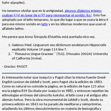
hahs-a(poples).
No tenemos olvidar que en la antigüedad,
algunos dialectos griegos
usaban ji (χ) en lugar de xi (ξ) para representar el sonido /ks/
. Esto fue
adoptado por el latín temprano, lo que dio lugar a que se usara la letra X
para ese mismo sonido en
latín
y en los idiomas modernos que usan el
alfabeto latino.
Me parece que Anna Tziropulu Efstathiu está acertada otra vez.
Galenus Med. Linguarum seu dictionum exoletarum Hippocratis
explicatio Volume 19 page 114 line 7.
´´ Thesaurus Lingue Graceae ´´ (TLG), (Musaios 2002A) University
of California (Irvine).
- Gracias: PAGOT
Es interesante notar que Joaqu1n y Pagot citan la misma fuente
Greek-
English Lexicon
de Liddell y Scott, pero Pagot cita la edición de 1883.
Como es natural no coincide la página, en la edición de hace 125 años
era la página 839 (la citada por Joaqu1n es 988), y entonces repetían las
etimologías erróneas del sánscrito
kaksha
, el latín
coxa
y el antiguo alto
alemán
hahsa
. Pero la obra monumental de Liddell y Scott, desde su
primera edición en 1843 no ha parado de reeditarse y reimprimirse,
añadiendo los últimos descubrimientos en materia de lexicografía y