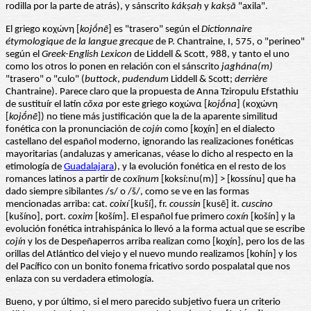
rodilla por la parte de atrás), y sánscrito
kákṣaḥ
y
kakṣā
"axila".
El griego κοχώνη [
kojṓnē
] es "trasero" según el
Dictionnaire
étymologique de la langue grecque
de P. Chantraine, I, 575, o "perineo"
según el
Greek-English Lexicon
de Liddell & Scott, 988, y tanto el uno
como los otros lo ponen en relación con el sánscrito
jaghána(m)
"trasero" o "culo" (
buttock
,
pudendum
Liddell & Scott;
derrière
Chantraine). Parece claro que la propuesta de Anna Tziropulu Efstathiu
de sustituír el latín
cŏxa
por este griego κοχώνα [
kojṓna
] (κοχώνη
[
kojṓnē
]) no tiene más justificación que la de la aparente similitud
fonética con la pronunciación de
cojín
como [koχín] en el dialecto
castellano del español moderno, ignorando las realizaciones fonéticas
mayoritarias (andaluzas y americanas, véase lo dicho al respecto en la
etimología de
Guadalajara
), y la evolución fonética en el resto de los
romances latinos a partir de
coxīnum
[koksí:nu(m)] > [kossínu] que ha
dado siempre sibilantes /s/ o /š/, como se ve en las formas
mencionadas arriba: cat.
coixí
[kuší], fr.
coussin
[kusẽ] it.
cuscino
[kušíno], port.
coxim
[koším]. El español fue primero
coxín
[košín] y la
evolución fonética intrahispánica lo llevó a la forma actual que se escribe
cojín
y los de Despeñaperros arriba realizan como [koχín], pero los de las
orillas del Atlántico del viejo y el nuevo mundo realizamos [kohín] y los
del Pacífico con un bonito fonema fricativo sordo pospalatal que nos
enlaza con su verdadera etimología.
Bueno, y por último, si el mero parecido subjetivo fuera un criterio