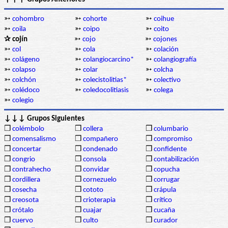
➳
cohombro
➳
cohorte
➳
coihue
➳
coila
➳
coipo
➳
coito
✰ cojín
➳
cojo
➳
cojones
➳
col
➳
cola
➳
colación
➳
colágeno
➳
colangiocarcino*
➳
colangiografía
➳
colapso
➳
colar
➳
colcha
➳
colchón
➳
colecistolitias*
➳
colectivo
➳
colédoco
➳
coledocolitiasis
➳
colega
➳
colegio
↓↓↓ Grupos Siguientes
❒
colémbolo
❒
collera
❒
columbario
❒
comensalismo
❒
compañero
❒
compromiso
❒
concertar
❒
condenado
❒
confidente
❒
congrio
❒
consola
❒
contabilización
❒
contrahecho
❒
convidar
❒
copucha
❒
cordillera
❒
cornezuelo
❒
corrugar
❒
cosecha
❒
cototo
❒
crápula
❒
creosota
❒
crioterapia
❒
crítico
❒
crótalo
❒
cuajar
❒
cucaña
❒
cuervo
❒
culto
❒
curador