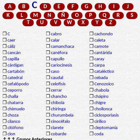
C
A
B
D
E
F
G
H
I
J
K
L
M
N
Ñ
O
P
Q
R
S
T
U
V
W
X
Y
Z
❒
C
❒
cabro
❒
cachondo
❒
caer
❒
calar
❒
caleta
❒
cáliz
❒
camanchaca
❒
camote
❒
cancán
❒
canéfora
❒
cantárida
❒
capilla
❒
capullo
❒
caray
❒
cárdigan
❒
cariocinesis
❒
carpa
❒
cartabón
❒
caso
❒
cataléctico
❒
catedral
❒
caudal
❒
cebada
❒
cefalópodo
❒
celofisis
❒
Cenozoico
❒
ceporro
❒
cerrar
❒
chabola
❒
challa
❒
chancho
❒
chápiro
❒
chatarra
❒
chibola
❒
chigre
❒
chimuelo
❒
chiringa
❒
chollonca
❒
choza
❒
churumbela
❒
ciclosporiasis
❒
cilanco
❒
cinocéfalo
❒
cirílico
❒
citófono
❒
clarete
❒
cleptomanía
❒
clon
❒
cobarde
❒
coda
↑↑↑ Grupos Anteriores