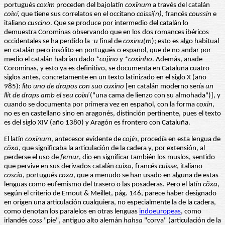
portugués
coxim
proceden del bajolatín
coxīnum
a través del catalán
coixí
, que tiene sus correlatos en el occitano
coissi(n)
, francés
coussin
e
italiano
cuscino
. Que se produce por intermedio del catalán lo
demuestra Corominas observando que en los dos romances ibéricos
occidentales se ha perdido la
-u
final de
coxīnu(m
); esto es algo habitual
en catalán pero insólito en portugués o español, que de no andar por
medio el catalán habrían dado *
cojino
y *
coxinho
. Además, añade
Corominas, y esto ya es definitivo, se documenta en Cataluña cuatro
siglos antes, concretamente en un texto latinizado en el siglo X (año
985):
lito uno de drapos con suo cuxino
[en catalán moderno sería
un
llit de draps amb el seu coixí
("una cama de lienzo con su almohada")], y
cuando se documenta por primera vez en español, con la forma
coxin
,
no es en castellano sino en aragonés, distinción pertinente, pues el texto
es del siglo XIV (año 1380) y Aragón es frontero con Cataluña.
El latín
coxīnum
, antecesor evidente de
cojín
, procedía en esta lengua de
cŏxa
, que significaba la articulación de la cadera y, por extensión, al
perderse el uso de
femur
, dio en significar también los muslos, sentido
que pervive en sus derivados catalán
cuixa
, francés
cuisse
, italiano
coscia
, portugués
coxa
, que a menudo se han usado en alguna de estas
lenguas como eufemismo del trasero o las posaderas. Pero el latín
cŏxa
,
según el criterio de Ernout & Meillet, pág. 146, parece haber designado
en origen una articulación cualquiera, no especialmente la de la cadera,
como denotan los paralelos en otras lenguas
indoeuropeas
, como
irlandés
coss
"pie", antiguo alto alemán
hahsa
"corva" (articulación de la