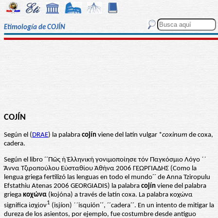
Etimología de COJÍN
COJÍN
Según el (
DRAE
) la palabra
cojín
viene del latín vulgar *
coxinum
de coxa,
cadera.
Según el libro ´´Πῶς ἡ Ἑλληνική γονιμοποίησε τόν Παγκόσμιο Λόγο ´´
Ἂννα Τζιροπούλου Εὐσταθίου Ἀθήνα 2006 ΓΕΩΡΓΙΑΔΗΣ (Como la
lengua griega fertilizó las lenguas en todo el mundo´´ de Anna Tziropulu
Efstathiu Atenas 2006 GEORGIADIS) la palabra
cojín
viene del palabra
griega
κοχώνα
(kojóna) a través de latín coxa. La palabra κοχώνα
1
significa ἰσχίον
(isjíon) ´´isquión´´, ´´cadera´´. En un intento de mitigar la
dureza de los asientos, por ejemplo, fue costumbre desde anti­guo