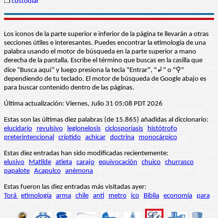
❒
custodiar
Los iconos de la parte superior e inferior de la página te llevarán a otras
secciones útiles e interesantes. Puedes encontrar la etimología de una
palabra usando el motor de búsqueda en la parte superior a mano
derecha de la pantalla. Escribe el término que buscas en la casilla que
dice “Busca aquí” y luego presiona la tecla "Entrar", "↲" o "⚲"
dependiendo de tu teclado. El motor de búsqueda de Google abajo es
para buscar contenido dentro de las páginas.
Última actualización: Viernes, Julio 31 05:08 PDT 2026
Estas son las últimas diez palabras (de 15.865) añadidas al diccionario:
elucidario
revulsivo
legionelosis
ciclosporiasis
histótrofo
preterintencional
críptido
achicar
doctrina
monocárpico
Estas diez entradas han sido modificadas recientemente:
elusivo
Matilde
atleta
carajo
equivocación
chuico
churrasco
papalote
Acapulco
anémona
Estas fueron las diez entradas más visitadas ayer:
Torá
etimología
arma
chile
anti
metro
ico
Biblia
economía
para