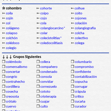
✰ cohombro
➳
cohorte
➳
coihue
➳
coila
➳
coipo
➳
coito
➳
cojín
➳
cojo
➳
cojones
➳
col
➳
cola
➳
colación
➳
colágeno
➳
colangiocarcino*
➳
colangiografía
➳
colapso
➳
colar
➳
colcha
➳
colchón
➳
colecistolitias*
➳
colectivo
➳
colédoco
➳
coledocolitiasis
➳
colega
➳
colegio
↓↓↓ Grupos Siguientes
❒
colémbolo
❒
collera
❒
columbario
❒
comensalismo
❒
compañero
❒
compromiso
❒
concertar
❒
condenado
❒
confidente
❒
congrio
❒
consola
❒
contabilización
❒
contrahecho
❒
convidar
❒
copucha
❒
cordillera
❒
cornezuelo
❒
corrugar
❒
cosecha
❒
cototo
❒
crápula
❒
creosota
❒
crioterapia
❒
crítico
❒
crótalo
❒
cuajar
❒
cucaña
❒
cuervo
❒
culto
❒
curador