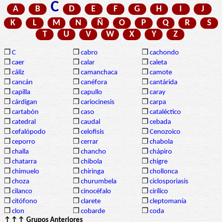
C
A
B
D
E
F
G
H
I
J
K
L
M
N
Ñ
O
P
Q
R
S
T
U
V
W
X
Y
Z
❒
C
❒
cabro
❒
cachondo
❒
caer
❒
calar
❒
caleta
❒
cáliz
❒
camanchaca
❒
camote
❒
cancán
❒
canéfora
❒
cantárida
❒
capilla
❒
capullo
❒
caray
❒
cárdigan
❒
cariocinesis
❒
carpa
❒
cartabón
❒
caso
❒
cataléctico
❒
catedral
❒
caudal
❒
cebada
❒
cefalópodo
❒
celofisis
❒
Cenozoico
❒
ceporro
❒
cerrar
❒
chabola
❒
challa
❒
chancho
❒
chápiro
❒
chatarra
❒
chibola
❒
chigre
❒
chimuelo
❒
chiringa
❒
chollonca
❒
choza
❒
churumbela
❒
ciclosporiasis
❒
cilanco
❒
cinocéfalo
❒
cirílico
❒
citófono
❒
clarete
❒
cleptomanía
❒
clon
❒
cobarde
❒
coda
↑↑↑ Grupos Anteriores