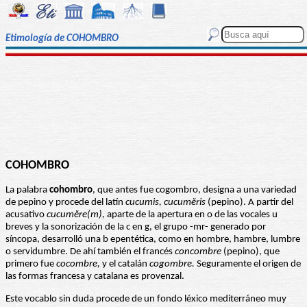
Etimología de COHOMBRO
COHOMBRO
La palabra
cohombro
, que antes fue cogombro, designa a una variedad
de pepino y procede del latín
cucumis, cucumĕris
(pepino). A partir del
acusativo
cucumĕre(m),
aparte de la apertura en o de las vocales u
breves y la sonorización de la c en g, el grupo -mr- generado por
síncopa, desarrolló una b epentética, como en hombre, hambre, lumbre
o servidumbre. De ahí también el francés
concombre
(pepino), que
primero fue
cocombre,
y el catalán
cogombre.
Seguramente el origen de
las formas francesa y catalana es provenzal.
Este vocablo sin duda procede de un fondo léxico mediterráneo muy