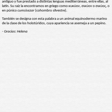
antiguo y fue prestado a distintas lenguas mediterráneas, entre ellas, al
latín. Su raíz la encontramos en griego como κυκύον, σικύον o σικύος, o
en púnico
cumsisezar
(cohombro silvestre).
También se designa con esta palabra a un animal equinodermo marino
de la clase de los holotúridos, cuya apariencia se asemeja a un pepino.
- Gracias: Helena