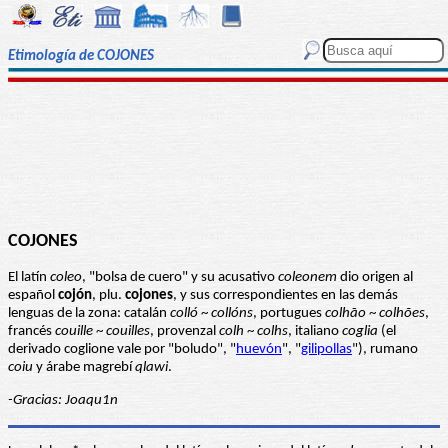
Etimología de COJONES
COJONES
El latín
coleo
, "bolsa de cuero" y su acusativo
coleonem
dio origen al
español
cojón
, plu.
cojones
, y sus correspondientes en las demás
lenguas de la zona: catalán
colló
~
collóns
, portugues
colhão
~
colhões
,
francés
couille
~
couilles
, provenzal
colh
~
colhs
, italiano
coglia
(el
derivado coglione vale por "boludo", "
huevón
", "
gilipollas
"), rumano
coiu
y árabe magrebí
qlawi
.
-Gracias: Joaqu1n