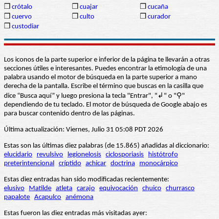
❒
crótalo
❒
cuajar
❒
cucaña
❒
cuervo
❒
culto
❒
curador
❒
custodiar
Los iconos de la parte superior e inferior de la página te llevarán a otras
secciones útiles e interesantes. Puedes encontrar la etimología de una
palabra usando el motor de búsqueda en la parte superior a mano
derecha de la pantalla. Escribe el término que buscas en la casilla que
dice “Busca aquí” y luego presiona la tecla "Entrar", "↲" o "⚲"
dependiendo de tu teclado. El motor de búsqueda de Google abajo es
para buscar contenido dentro de las páginas.
Última actualización: Viernes, Julio 31 05:08 PDT 2026
Estas son las últimas diez palabras (de 15.865) añadidas al diccionario:
elucidario
revulsivo
legionelosis
ciclosporiasis
histótrofo
preterintencional
críptido
achicar
doctrina
monocárpico
Estas diez entradas han sido modificadas recientemente:
elusivo
Matilde
atleta
carajo
equivocación
chuico
churrasco
papalote
Acapulco
anémona
Estas fueron las diez entradas más visitadas ayer: