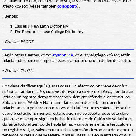
La palabra *coleon, coleo del latín vulgar viene del latín
coleus
y este del
griego κολεός (véase también
coleóptero
).
Fuentes:
Cassell´s New Latin Dictionary
The Random House College Dictionary
- Gracias: PAGOT
Según otras fuentes, como
etymonline
,
coleus
y el griego κολεός están
relacionados pero no implica necesariamente que una derive de la otra.
- Gracias: Tico73
Conviene clarificar aquí algunas cosas. En efecto cojón viene de
coleo,
coleonis,
también
culio, culionis
, derivado a su vez de
coleus
, nombre en
latín de un registro siempre obsceno y siempre referido a los testículos.
Sólo algunos (Walde y Hoffmann dan cuenta de ello), han querido
relacionar esta palabra con otro vocablo latino que es
culleus
, bolsa de
cuero o estuche. En general esta relación no se acepta, pues está claro
que
culleus
siempre significó bolsa de cuero desde Catón sin variaciones
durante todo el tiempo de habla latina, y
coleus
es siempre testículo en
un registro vulgar, salvo en una única expresión ciceroniana de la que no
tenemos ni idea a qué se refiere. Y así el Thesaurus en la entrada
coleus