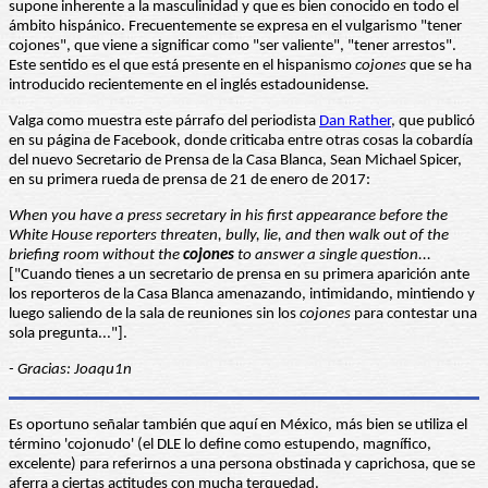
supone inherente a la masculinidad y que es bien conocido en todo el
ámbito hispánico. Frecuentemente se expresa en el vulgarismo "tener
cojones", que viene a significar como "ser valiente", "tener arrestos".
Este sentido es el que está presente en el hispanismo
cojones
que se ha
introducido recientemente en el inglés estadounidense.
Valga como muestra este párrafo del periodista
Dan Rather
, que publicó
en su página de Facebook, donde criticaba entre otras cosas la cobardía
del nuevo Secretario de Prensa de la Casa Blanca, Sean Michael Spicer,
en su primera rueda de prensa de 21 de enero de 2017:
When you have a press secretary in his first appearance before the
White House reporters threaten, bully, lie, and then walk out of the
briefing room without the
cojones
to answer a single question...
["Cuando tienes a un secretario de prensa en su primera aparición ante
los reporteros de la Casa Blanca amenazando, intimidando, mintiendo y
luego saliendo de la sala de reuniones sin los
cojones
para contestar una
sola pregunta..."].
- Gracias: Joaqu1n
Es oportuno señalar también que aquí en México, más bien se utiliza el
término 'cojonudo' (el DLE lo define como estupendo, magnífico,
excelente) para referirnos a una persona obstinada y caprichosa, que se
aferra a ciertas actitudes con mucha terquedad.