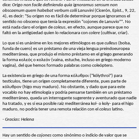
dice:
Origo non facile definienda quia ignoramus sensum non
obscaenum quem habebat verbum colii Lanuvini
(Cicerón, Epist., 9, 22,
4), es decir: "Su origen no es fácil de determinar porque ignoramos el
sentido no obsceno que tenía la expresión "cojones de Lanuvio"". No
está nada claro el origen de
coleus
, en efecto, aunque parece que no
faltó en la antigüedad quien lo relacionara con
colere
(cultivar, criar).
Lo que sí es unánime en los mejores etimólogos es que
culleus
(bolsa,
funda de cuero) es un préstamo de una vieja lengua preindoeuropea
mediterránea, que produjo el mismo préstamo en el griego generando
la forma κολεός o κολεόν (vaina, estuche, incluso en griego moderno
vagina), del que hemos formado palabras como coleóptero.
La existencia en griego de una forma κόλυθροι ("kólythroi") para
testículos, tiene un origen completamente diferente, pues parte de
κόλυθρον (higo muy maduro). No obstante, y dado que para este
vocablo no hay etimología y podría pensarse también en un préstamo
mediterráneo, queda un interrogante sugerente y aventurado que nadie
ha tratado, y es si esa posible raíz mediterránea kol- o koly- para el higo
maduro, no podría tener una remota relación con el
coleus
latino.
- Gracias: Helena
Hay un sentido de
cojones
como sinónimo o indicio de valor que se