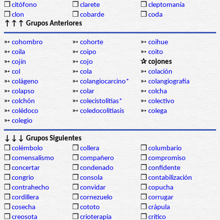
❒
citófono
❒
clarete
❒
cleptomanía
❒
clon
❒
cobarde
❒
coda
↑↑↑ Grupos Anteriores
➳
cohombro
➳
cohorte
➳
coihue
➳
coila
➳
coipo
➳
coito
➳
cojín
➳
cojo
✰ cojones
➳
col
➳
cola
➳
colación
➳
colágeno
➳
colangiocarcino*
➳
colangiografía
➳
colapso
➳
colar
➳
colcha
➳
colchón
➳
colecistolitias*
➳
colectivo
➳
colédoco
➳
coledocolitiasis
➳
colega
➳
colegio
↓↓↓ Grupos Siguientes
❒
colémbolo
❒
collera
❒
columbario
❒
comensalismo
❒
compañero
❒
compromiso
❒
concertar
❒
condenado
❒
confidente
❒
congrio
❒
consola
❒
contabilización
❒
contrahecho
❒
convidar
❒
copucha
❒
cordillera
❒
cornezuelo
❒
corrugar
❒
cosecha
❒
cototo
❒
crápula
❒
creosota
❒
crioterapia
❒
crítico