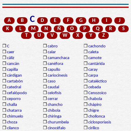
C
A
B
D
E
F
G
H
I
J
K
L
M
N
Ñ
O
P
Q
R
S
T
U
V
W
X
Y
Z
❒
C
❒
cabro
❒
cachondo
❒
caer
❒
calar
❒
caleta
❒
cáliz
❒
camanchaca
❒
camote
❒
cancán
❒
canéfora
❒
cantárida
❒
capilla
❒
capullo
❒
caray
❒
cárdigan
❒
cariocinesis
❒
carpa
❒
cartabón
❒
caso
❒
cataléctico
❒
catedral
❒
caudal
❒
cebada
❒
cefalópodo
❒
celofisis
❒
Cenozoico
❒
ceporro
❒
cerrar
❒
chabola
❒
challa
❒
chancho
❒
chápiro
❒
chatarra
❒
chibola
❒
chigre
❒
chimuelo
❒
chiringa
❒
chollonca
❒
choza
❒
churumbela
❒
ciclosporiasis
❒
cilanco
❒
cinocéfalo
❒
cirílico