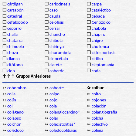
❒
cárdigan
❒
cariocinesis
❒
carpa
❒
cartabón
❒
caso
❒
cataléctico
❒
catedral
❒
caudal
❒
cebada
❒
cefalópodo
❒
celofisis
❒
Cenozoico
❒
ceporro
❒
cerrar
❒
chabola
❒
challa
❒
chancho
❒
chápiro
❒
chatarra
❒
chibola
❒
chigre
❒
chimuelo
❒
chiringa
❒
chollonca
❒
choza
❒
churumbela
❒
ciclosporiasis
❒
cilanco
❒
cinocéfalo
❒
cirílico
❒
citófono
❒
clarete
❒
cleptomanía
❒
clon
❒
cobarde
❒
coda
↑↑↑ Grupos Anteriores
➳
cohombro
➳
cohorte
✰ coihue
➳
coila
➳
coipo
➳
coito
➳
cojín
➳
cojo
➳
cojones
➳
col
➳
cola
➳
colación
➳
colágeno
➳
colangiocarcino*
➳
colangiografía
➳
colapso
➳
colar
➳
colcha
➳
colchón
➳
colecistolitias*
➳
colectivo
➳
colédoco
➳
coledocolitiasis
➳
colega