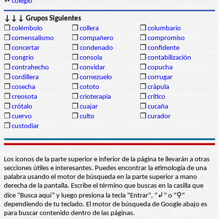
➳
colegio
↓↓↓ Grupos Siguientes
❒
colémbolo
❒
collera
❒
columbario
❒
comensalismo
❒
compañero
❒
compromiso
❒
concertar
❒
condenado
❒
confidente
❒
congrio
❒
consola
❒
contabilización
❒
contrahecho
❒
convidar
❒
copucha
❒
cordillera
❒
cornezuelo
❒
corrugar
❒
cosecha
❒
cototo
❒
crápula
❒
creosota
❒
crioterapia
❒
crítico
❒
crótalo
❒
cuajar
❒
cucaña
❒
cuervo
❒
culto
❒
curador
❒
custodiar
Los iconos de la parte superior e inferior de la página te llevarán a otras
secciones útiles e interesantes. Puedes encontrar la etimología de una
palabra usando el motor de búsqueda en la parte superior a mano
derecha de la pantalla. Escribe el término que buscas en la casilla que
dice “Busca aquí” y luego presiona la tecla "Entrar", "↲" o "⚲"
dependiendo de tu teclado. El motor de búsqueda de Google abajo es
para buscar contenido dentro de las páginas.