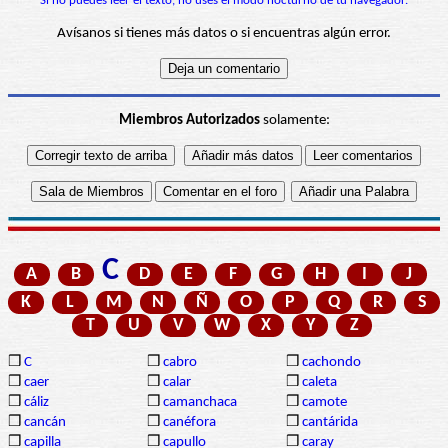
Si no puedes leer el texto, no uses el modo nocturno de tu navegador.
Avísanos si tienes más datos o si encuentras algún error.
Miembros Autorizados
solamente:
C
A
B
D
E
F
G
H
I
J
K
L
M
N
Ñ
O
P
Q
R
S
T
U
V
W
X
Y
Z
❒
C
❒
cabro
❒
cachondo
❒
caer
❒
calar
❒
caleta
❒
cáliz
❒
camanchaca
❒
camote
❒
cancán
❒
canéfora
❒
cantárida
❒
capilla
❒
capullo
❒
caray