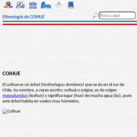
Etimología de COIHUE
COIHUE
El coihue es un árbol (
Nothofagus dombery
) que se da en el sur de
Chile. Su nombre, a veces escrito: coihué o coigüe, es de origen
mapudundun
(
koihue
) y significa lugar (
hue
) de mucha agua (
ko
), pues
este árbol habita en suelos muy húmedos.