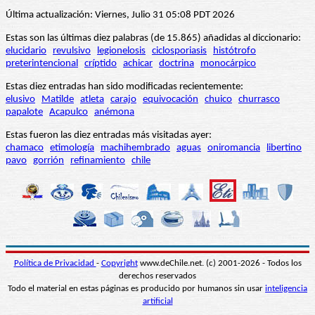
Última actualización: Viernes, Julio 31 05:08 PDT 2026
Estas son las últimas diez palabras (de 15.865) añadidas al diccionario:
elucidario
revulsivo
legionelosis
ciclosporiasis
histótrofo
preterintencional
críptido
achicar
doctrina
monocárpico
Estas diez entradas han sido modificadas recientemente:
elusivo
Matilde
atleta
carajo
equivocación
chuico
churrasco
papalote
Acapulco
anémona
Estas fueron las diez entradas más visitadas ayer:
chamaco
etimología
machihembrado
aguas
oniromancia
libertino
pavo
gorrión
refinamiento
chile
Política de Privacidad
-
Copyright
www.deChile.net. (c) 2001-2026 - Todos los
derechos reservados
Todo el material en estas páginas es producido por humanos sin usar
inteligencia
artificial