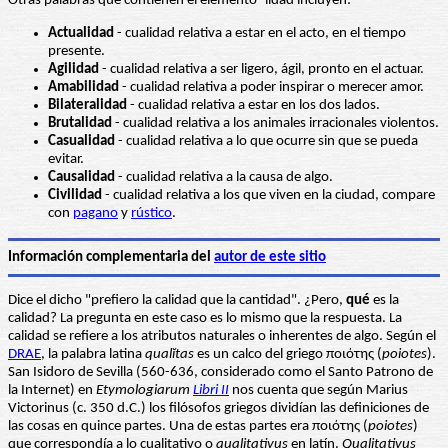
Otras palabras que contienen el elemento -lidad incluyen:
Actualidad
- cualidad relativa a estar en el acto, en el tiempo
presente.
Agilidad
- cualidad relativa a ser ligero, ágil, pronto en el actuar.
Amabilidad
- cualidad relativa a poder inspirar o merecer amor.
Bilateralidad
- cualidad relativa a estar en los dos lados.
Brutalidad
- cualidad relativa a los animales irracionales violentos.
Casualidad
- cualidad relativa a lo que ocurre sin que se pueda
evitar.
Causalidad
- cualidad relativa a la causa de algo.
Civilidad
- cualidad relativa a los que viven en la ciudad, compare
con
pagano
y
rústico
.
Información complementaria del
autor de este sitio
Dice el dicho "prefiero la calidad que la cantidad". ¿Pero,
qué
es la
calidad? La pregunta en este caso es lo mismo que la respuesta. La
calidad se refiere a los atributos naturales o inherentes de algo. Según el
DRAE
, la palabra latina
qualĭtas
es un calco del griego ποιότης (
poiotes
).
San Isidoro de Sevilla (560-636, considerado como el Santo Patrono de
la Internet) en
Etymologiarum
Libri II
nos cuenta que según Marius
Victorinus (c. 350 d.C.) los filósofos griegos dividían las definiciones de
las cosas en quince partes. Una de estas partes era ποιότης (
poiotes
)
que correspondía a lo cualitativo o
qualitativus
en latín.
Qualitativus