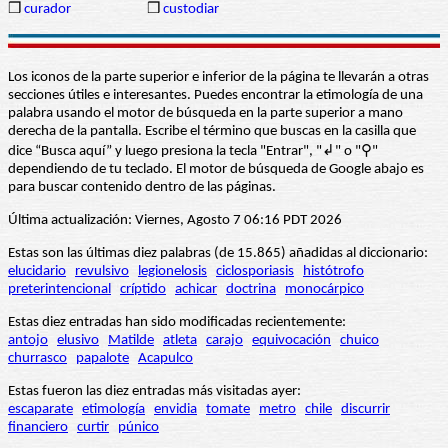
❒
curador
❒
custodiar
Los iconos de la parte superior e inferior de la página te llevarán a otras
secciones útiles e interesantes. Puedes encontrar la etimología de una
palabra usando el motor de búsqueda en la parte superior a mano
derecha de la pantalla. Escribe el término que buscas en la casilla que
dice “Busca aquí” y luego presiona la tecla "Entrar", "↲" o "⚲"
dependiendo de tu teclado. El motor de búsqueda de Google abajo es
para buscar contenido dentro de las páginas.
Última actualización: Viernes, Agosto 7 06:16 PDT 2026
Estas son las últimas diez palabras (de 15.865) añadidas al diccionario:
elucidario
revulsivo
legionelosis
ciclosporiasis
histótrofo
preterintencional
críptido
achicar
doctrina
monocárpico
Estas diez entradas han sido modificadas recientemente:
antojo
elusivo
Matilde
atleta
carajo
equivocación
chuico
churrasco
papalote
Acapulco
Estas fueron las diez entradas más visitadas ayer:
escaparate
etimología
envidia
tomate
metro
chile
discurrir
financiero
curtir
púnico