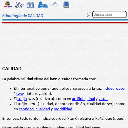
Etimología de CALIDAD
CALIDAD
La palabra
calidad
viene del latín
qualitas
formada con:
El interrogativo
quae
(qué), el cual se asocia a la raíz
indoeuropea
*
kwo
- (interrogación).
El
sufjio
-
alis
(relativo a), como en
artificial
,
final
y
visual
.
El sufijo -
itat
- (-i + -dad, denota condición, cualidad de ser), como
en
cantidad
,
cualidad
y
morbilidad
.
Entonces, todo junto, indica cualidad (-
tat
-) relativa a (-
alis
) qué (
quae
).