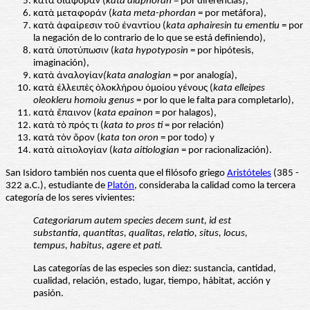
κατὰ διαφοράν (
kata diaphoran
= por diferencias),
κατὰ μεταφοράν (
kata meta-phordan
= por metáfora),
κατὰ ἀφαίρεσιν τοῦ ἐναντίου (
kata aphairesin tu ementiu
= por
la negación de lo contrario de lo que se está definiendo),
κατὰ ὑποτύπωσιν (
kata hypotyposin
= por hipótesis,
imaginación),
κατὰ ἀναλογίαν
(kata analogian
= por analogía),
κατὰ ἐλλειπὲς ὁλοκλήρου ὁμοίου γένους (
kata elleipes
oleokleru homoiu genus
= por lo que le falta para completarlo),
κατὰ ἔπαινον (
kata epainon
= por halagos),
κατὰ τὸ πρός τι (
kata to pros ti
= por relación)
κατὰ τὸν ὅρον (
kata ton oron
= por todo) y
κατὰ αἰτιολογίαν (
kata aitiologian
= por racionalización).
San Isidoro también nos cuenta que el filósofo griego
Aristóteles
(385 -
322 a.C.), estudiante de
Platón
, consideraba la calidad como la tercera
categoría de los seres vivientes:
Categoriarum autem species decem sunt, id est
substantia, quantitas, qualitas, relatio, situs, locus,
tempus, habitus, agere et pati.
Las categorías de las especies son diez: sustancia, cantidad,
cualidad, relación, estado, lugar, tiempo, hábitat, acción y
pasión.