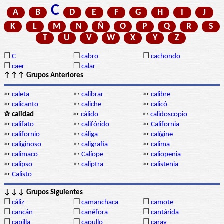
C
A
B
D
E
F
G
H
I
J
K
L
M
N
Ñ
O
P
Q
R
S
T
U
V
W
X
Y
Z
❒
C
❒
cabro
❒
cachondo
❒
caer
❒
calar
↑↑↑ Grupos Anteriores
➳
caleta
➳
calibrar
➳
calibre
➳
calicanto
➳
caliche
➳
calicó
✰ calidad
➳
cálido
➳
calidoscopio
➳
califato
➳
califórido
➳
California
➳
californio
➳
cáliga
➳
calígine
➳
caliginoso
➳
caligrafía
➳
calima
➳
calimaco
➳
Calíope
➳
caliopenia
➳
calipso
➳
caliptra
➳
calistenia
➳
Calisto
↓↓↓ Grupos Siguientes
❒
cáliz
❒
camanchaca
❒
camote
❒
cancán
❒
canéfora
❒
cantárida
❒
capilla
❒
capullo
❒
caray