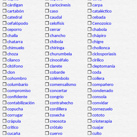
❒
cárdigan
❒
cariocinesis
❒
carpa
❒
cartabón
❒
caso
❒
cataléctico
❒
catedral
❒
caudal
❒
cebada
❒
cefalópodo
❒
celofisis
❒
Cenozoico
❒
ceporro
❒
cerrar
❒
chabola
❒
challa
❒
chancho
❒
chápiro
❒
chatarra
❒
chibola
❒
chigre
❒
chimuelo
❒
chiringa
❒
chollonca
❒
choza
❒
churumbela
❒
ciclosporiasis
❒
cilanco
❒
cinocéfalo
❒
cirílico
❒
citófono
❒
clarete
❒
cleptomanía
❒
clon
❒
cobarde
❒
coda
❒
cohombro
❒
colémbolo
❒
collera
❒
columbario
❒
comensalismo
❒
compañero
❒
compromiso
❒
concertar
❒
condenado
❒
confidente
❒
congrio
❒
consola
❒
contabilización
❒
contrahecho
❒
convidar
❒
copucha
❒
cordillera
❒
cornezuelo
❒
corrugar
❒
cosecha
❒
cototo
❒
crápula
❒
creosota
❒
crioterapia
❒
crítico
❒
crótalo
❒
cuajar
❒
cucaña
❒
cuervo
❒
culto