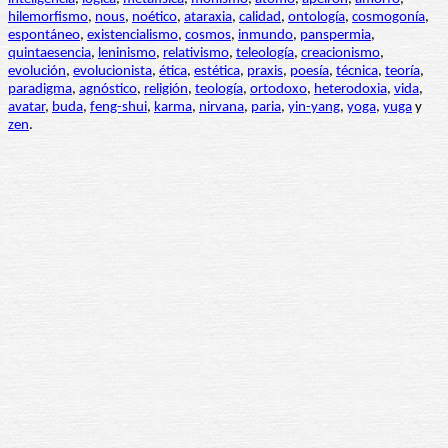
hilemorfismo
,
nous
,
noético
,
ataraxia
,
calidad
,
ontología
,
cosmogonía
,
espontáneo
,
existencialismo
,
cosmos
,
inmundo
,
panspermia
,
quintaesencia
,
leninismo
,
relativismo
,
teleología
,
creacionismo
,
evolución
,
evolucionista
,
ética
,
estética
,
praxis
,
poesía
,
técnica
,
teoría
,
paradigma
,
agnóstico
,
religión
,
teología
,
ortodoxo
,
heterodoxia
,
vida
,
avatar
,
buda
,
feng-shui
,
karma
,
nirvana
,
paria
,
yin-yang
,
yoga
,
yuga
y
zen
.