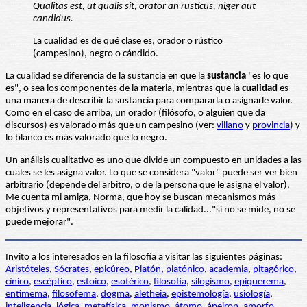
Qualitas est, ut qualis sit, orator an rusticus, niger aut
candidus.
La cualidad es de qué clase es, orador o rústico
(campesino), negro o cándido.
La cualidad se diferencia de la sustancia en que la
sustancia
"es lo que
es", o sea los componentes de la materia, mientras que la
cualidad
es
una manera de describir la sustancia para compararla o asignarle valor.
Como en el caso de arriba, un orador (filósofo, o alguien que da
discursos) es valorado más que un campesino (ver:
villano
y
provincia
) y
lo blanco es más valorado que lo negro.
Un análisis cualitativo es uno que divide un compuesto en unidades a las
cuales se les asigna valor. Lo que se considera "valor" puede ser ver bien
arbitrario (depende del arbitro, o de la persona que le asigna el valor).
Me cuenta mi amiga, Norma, que hoy se buscan mecanismos más
objetivos y representativos para medir la calidad..."si no se mide, no se
puede mejorar".
Invito a los interesados en la filosofía a visitar las siguientes páginas:
Aristóteles
,
Sócrates
,
epicúreo
,
Platón
,
platónico
,
academia
,
pitagórico
,
cínico
,
escéptico
,
estoico
,
esotérico
,
filosofía
,
silogismo
,
epiquerema
,
entimema
,
filosofema
,
dogma
,
aletheia
,
epistemología
,
usiología
,
inteligencia
,
lógica
,
metafísica
,
monismo
,
átomo
,
ápeiron
,
amorfo
,