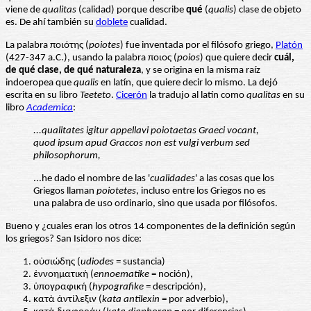
viene de
qualitas
(calidad) porque describe
qué
(
qualis
) clase de objeto
es. De ahí también su
doblete
cualidad.
La palabra ποιότης (
poiotes
) fue inventada por el filósofo griego,
Platón
(427-347 a.C.), usando la palabra ποιος (
poios
) que quiere decir
cuál,
de qué clase, de qué naturaleza
, y se origina en la misma raíz
indoeropea que
qualis
en latín, que quiere decir lo mismo. La dejó
escrita en su libro
Teeteto
.
Cicerón
la tradujo al latín como
qualitas
en su
libro
Academica
:
...qualitates igitur appellavi poiotaetas Graeci vocant,
quod ipsum apud Graccos non est vulgi verbum sed
philosophorum,
...he dado el nombre de las '
cualidades
' a las cosas que los
Griegos llaman
poiotetes
, incluso entre los Griegos no es
una palabra de uso ordinario, sino que usada por filósofos.
Bueno y ¿cuales eran los otros 14 componentes de la definición según
los griegos? San Isidoro nos dice:
οὐσιώδης (
udiodes
= sustancia)
ἐννοηματική (
ennoematike
= noción),
ὑπογραφική (
hypografike
= descripción),
κατὰ ἀντίλεξιν (
kata antilexin
= por adverbio),