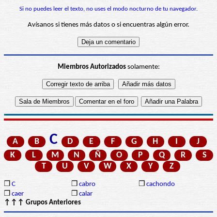
Si no puedes leer el texto, no uses el modo nocturno de tu navegador.
Avísanos si tienes más datos o si encuentras algún error.
Miembros Autorizados
solamente:
C
A
B
D
E
F
G
H
I
J
K
L
M
N
Ñ
O
P
Q
R
S
T
U
V
W
X
Y
Z
❒
C
❒
cabro
❒
cachondo
❒
caer
❒
calar
↑↑↑ Grupos Anteriores