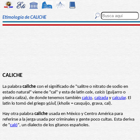
Etimología de CALICHE
CALICHE
La palabra
caliche
con el significado de "salitre o nitrato de sodio en
estado natural" viene de "cal" y esta de latín
calx, calcis
(guijarro o
piedra caliza), de donde tenemos también
calcio
,
calzada
y
calcular
. El
latín lo tomó del griego χάλιξ (
khalix
= casquijo, grava, cal).
Hay otra palabra
caliche
usada en México y Centro América para
referirse a la jerga usada por criminales y gente poco cultas. Esta deriva
de "
caló
", un dialecto de los gitanos españoles.