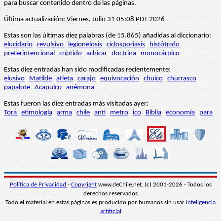
para buscar contenido dentro de las páginas.
Última actualización: Viernes, Julio 31 05:08 PDT 2026
Estas son las últimas diez palabras (de 15.865) añadidas al diccionario:
elucidario
revulsivo
legionelosis
ciclosporiasis
histótrofo
preterintencional
críptido
achicar
doctrina
monocárpico
Estas diez entradas han sido modificadas recientemente:
elusivo
Matilde
atleta
carajo
equivocación
chuico
churrasco
papalote
Acapulco
anémona
Estas fueron las diez entradas más visitadas ayer:
Torá
etimología
arma
chile
anti
metro
ico
Biblia
economía
para
Política de Privacidad
-
Copyright
www.deChile.net. (c) 2001-2026 - Todos los
derechos reservados
Todo el material en estas páginas es producido por humanos sin usar
inteligencia
artificial