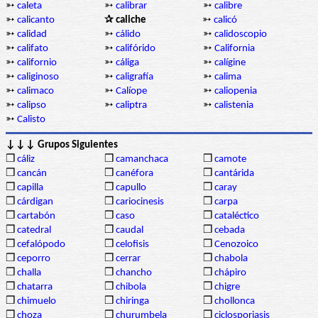
➳
caleta
➳
calibrar
➳
calibre
➳
calicanto
✰ caliche
➳
calicó
➳
calidad
➳
cálido
➳
calidoscopio
➳
califato
➳
califórido
➳
California
➳
californio
➳
cáliga
➳
calígine
➳
caliginoso
➳
caligrafía
➳
calima
➳
calimaco
➳
Calíope
➳
caliopenia
➳
calipso
➳
caliptra
➳
calistenia
➳
Calisto
↓↓↓ Grupos Siguientes
❒
cáliz
❒
camanchaca
❒
camote
❒
cancán
❒
canéfora
❒
cantárida
❒
capilla
❒
capullo
❒
caray
❒
cárdigan
❒
cariocinesis
❒
carpa
❒
cartabón
❒
caso
❒
cataléctico
❒
catedral
❒
caudal
❒
cebada
❒
cefalópodo
❒
celofisis
❒
Cenozoico
❒
ceporro
❒
cerrar
❒
chabola
❒
challa
❒
chancho
❒
chápiro
❒
chatarra
❒
chibola
❒
chigre
❒
chimuelo
❒
chiringa
❒
chollonca
❒
choza
❒
churumbela
❒
ciclosporiasis