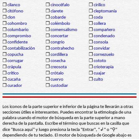
❒
cilanco
❒
cinocéfalo
❒
cirílico
❒
citófono
❒
clarete
❒
cleptomanía
❒
clon
❒
cobarde
❒
coda
❒
cohombro
❒
colémbolo
❒
collera
❒
columbario
❒
comensalismo
❒
compañero
❒
compromiso
❒
concertar
❒
condenado
❒
confidente
❒
congrio
❒
consola
❒
contabilización
❒
contrahecho
❒
convidar
❒
copucha
❒
cordillera
❒
cornezuelo
❒
corrugar
❒
cosecha
❒
cototo
❒
crápula
❒
creosota
❒
crioterapia
❒
crítico
❒
crótalo
❒
cuajar
❒
cucaña
❒
cuervo
❒
culto
❒
curador
❒
custodiar
Los iconos de la parte superior e inferior de la página te llevarán a otras
secciones útiles e interesantes. Puedes encontrar la etimología de una
palabra usando el motor de búsqueda en la parte superior a mano
derecha de la pantalla. Escribe el término que buscas en la casilla que
dice “Busca aquí” y luego presiona la tecla "Entrar", "↲" o "⚲"
dependiendo de tu teclado. El motor de búsqueda de Google abajo es