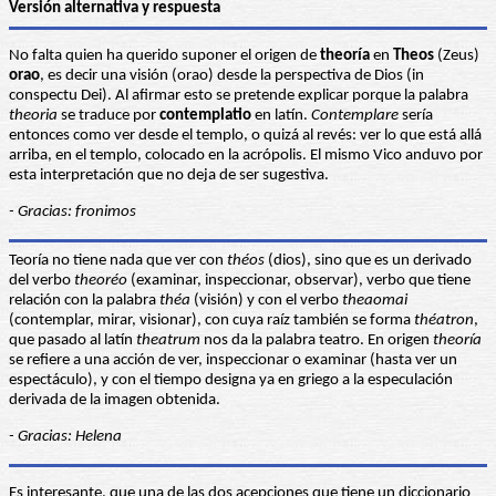
Versión alternativa y respuesta
No falta quien ha querido suponer el origen de
theoría
en
Theos
(Zeus)
orao
, es decir una visión (orao) desde la perspectiva de Dios (in
conspectu Dei). Al afirmar esto se pretende explicar porque la palabra
theoria
se traduce por
contemplatio
en latín.
Contemplare
sería
entonces como ver desde el templo, o quizá al revés: ver lo que está allá
arriba, en el templo, colocado en la acrópolis. El mismo Vico anduvo por
esta interpretación que no deja de ser sugestiva.
- Gracias: fronimos
Teoría no tiene nada que ver con
théos
(dios), sino que es un derivado
del verbo
theoréo
(examinar, inspeccionar, observar), verbo que tiene
relación con la palabra
théa
(visión) y con el verbo
theaomai
(contemplar, mirar, visionar), con cuya raíz también se forma
théatron
,
que pasado al latín
theatrum
nos da la palabra teatro. En origen
theoría
se refiere a una acción de ver, inspeccionar o examinar (hasta ver un
espectáculo), y con el tiempo designa ya en griego a la especulación
derivada de la imagen obtenida.
- Gracias: Helena
Es interesante, que una de las dos acepciones que tiene un diccionario