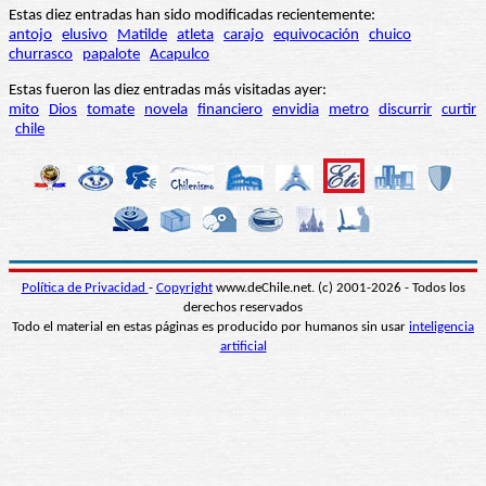
Estas diez entradas han sido modificadas recientemente:
antojo
elusivo
Matilde
atleta
carajo
equivocación
chuico
churrasco
papalote
Acapulco
Estas fueron las diez entradas más visitadas ayer:
mito
Dios
tomate
novela
financiero
envidia
metro
discurrir
curtir
chile
Política de Privacidad
-
Copyright
www.deChile.net. (c) 2001-2026 - Todos los
derechos reservados
Todo el material en estas páginas es producido por humanos sin usar
inteligencia
artificial