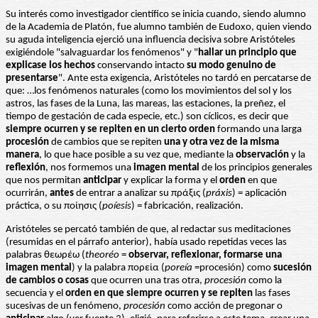
Su interés como investigador científico se inicia cuando, siendo alumno
de la Academia de Platón, fue alumno también de Eudoxo, quien viendo
su aguda inteligencia ejerció una influencia decisiva sobre Aristóteles
exigiéndole "salvaguardar los fenómenos" y "
hallar un principio que
explicase los hechos
conservando intacto
su modo genuino de
presentarse
". Ante esta exigencia, Aristóteles no tardó en percatarse de
que: …los fenómenos naturales (como los movimientos del sol y los
astros, las fases de la Luna, las mareas, las estaciones, la preñez, el
tiempo de gestación de cada especie, etc.) son cíclicos, es decir que
siempre ocurren y se repiten en un cierto orden
formando una larga
procesión
de cambios que se repiten
una y otra vez
de la misma
manera
, lo que hace posible a su vez que, mediante la
observación
y la
reflexión
, nos formemos una
imagen mental
de los principios generales
que nos permitan
anticipar
y explicar la forma y el
orden
en que
ocurrirán,
antes
de entrar a analizar su πράξις (
práxis
) = aplicación
práctica, o su ποίησις (
poíesis
) = fabricación, realización.
Aristóteles se percató también de que, al redactar sus meditaciones
(resumidas en el párrafo anterior), había usado repetidas veces las
palabras θεωρέω (
theoréo
=
observar, reflexionar, formarse una
imagen mental
) y la palabra πορεία (
poreía
=procesión) como
sucesión
de cambios o cosas
que ocurren una tras otra,
procesión
como la
secuencia y el
orden en que
siempre ocurren y se repiten
las fases
sucesivas de un fenómeno,
procesión
como acción de pregonar o