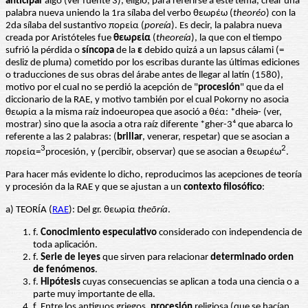
anticipar
algo (ver fuente 3), eligió, para referirse a este tema, crear una
palabra nueva uniendo la 1ra sílaba del verbo θεωρέω (
theoréo
) con la
2da sílaba del sustantivo πορεία (
poreía
). Es decir, la palabra nueva
creada por Aristóteles fue
θεωρεία
(
theoreía
), la que con el tiempo
sufrió la pérdida o
síncopa
de la
ε
debido quizá a un lapsus cálami (=
desliz de pluma) cometido por los escribas durante las últimas ediciones
o traducciones de sus obras del árabe antes de llegar al latín (1580),
motivo por el cual no se perdió la acepción de "
procesión
" que da el
diccionario de la RAE, y motivo también por el cual Pokorny no asocia
θεωρία a la misma raíz indoeuropea que asoció a θέα: *dheiǝ- (ver,
mostrar) sino que la asocia a otra raíz diferente *gher-3⁴ que abarca lo
referente a las 2 palabras: (
brillar
, venerar, respetar) que se asocian a
3
2
πορεία=
procesión, y (percibir, observar) que se asocian a θεωρέω
.
Para hacer más evidente lo dicho, reproducimos las acepciones de teoría
y procesión da la RAE y que se ajustan a un
contexto filosófico
:
a) TEORÍA (
RAE
): Del gr. θεωρία
theōría
.
f.
Conocimiento especulativo
considerado con independencia de
toda aplicación.
f.
Serie de leyes
que sirven para relacionar
determinado orden
de fenómenos
.
f.
Hipótesis
cuyas consecuencias se aplican a toda una ciencia o a
parte muy importante de ella.
f. Entre los antiguos griegos,
procesión
religiosa (que se hacían