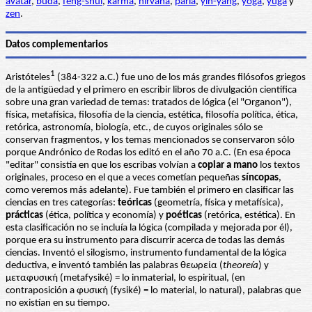
avatar
,
buda
,
feng-shui
,
karma
,
nirvana
,
paria
,
yin-yang
,
yoga
,
yuga
y
zen
.
Datos complementarios
1
Aristóteles
(384-322 a.C.) fue uno de los más grandes filósofos griegos
de la antigüedad y el primero en escribir libros de divulgación científica
sobre una gran variedad de temas: tratados de lógica (el "Organon"),
física, metafísica, filosofía de la ciencia, estética, filosofía política, ética,
retórica, astronomía, biología, etc., de cuyos originales sólo se
conservan fragmentos, y los temas mencionados se conservaron sólo
porque Andrónico de Rodas los editó en el año 70 a.C. (En esa época
"editar" consistía en que los escribas volvían a
copiar a mano
los textos
originales, proceso en el que a veces cometían pequeñas
síncopas
,
como veremos más adelante). Fue también el primero en clasificar las
ciencias en tres categorías:
teóricas
(geometría, física y metafísica),
prácticas
(ética, política y economía) y
poéticas
(retórica, estética). En
esta clasificación no se incluía la lógica (compilada y mejorada por él),
porque era su instrumento para discurrir acerca de todas las demás
ciencias. Inventó el silogismo, instrumento fundamental de la lógica
deductiva, e inventó también las palabras θεωρεία (
theoreía
) y
μεταφυσική (metafysiké) = lo inmaterial, lo espiritual, (en
contraposición a φυσική (fysiké) = lo material, lo natural), palabras que
no existían en su tiempo.