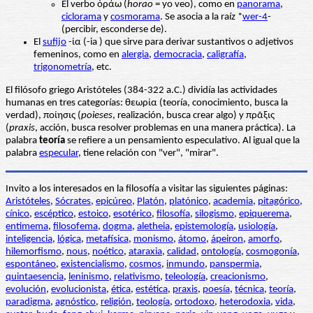
El verbo ὁράω (
horao
= yo veo), como en
panorama
,
ciclorama
y
cosmorama
. Se asocia a la raíz *
wer-4
-
(percibir, esconderse de).
El
sufijo
-ία (-ia ) que sirve para derivar sustantivos o adjetivos
femeninos, como en
alergia
,
democracia
,
caligrafía
,
trigonometría
, etc.
El filósofo griego Aristóteles (384-322 a.C.) dividía las actividades
humanas en tres categorías: θεωρία (teoría, conocimiento, busca la
verdad), ποίησις (
poieses
, realización, busca crear algo) y πρᾶξις
(
praxis
, acción, busca resolver problemas en una manera práctica). La
palabra
teoría
se refiere a un pensamiento especulativo. Al igual que la
palabra
especular
, tiene relación con "ver", "mirar".
Invito a los interesados en la filosofía a visitar las siguientes páginas:
Aristóteles
,
Sócrates
,
epicúreo
,
Platón
,
platónico
,
academia
,
pitagórico
,
cínico
,
escéptico
,
estoico
,
esotérico
,
filosofía
,
silogismo
,
epiquerema
,
entimema
,
filosofema
,
dogma
,
aletheia
,
epistemología
,
usiología
,
inteligencia
,
lógica
,
metafísica
,
monismo
,
átomo
,
ápeiron
,
amorfo
,
hilemorfismo
,
nous
,
noético
,
ataraxia
,
calidad
,
ontología
,
cosmogonía
,
espontáneo
,
existencialismo
,
cosmos
,
inmundo
,
panspermia
,
quintaesencia
,
leninismo
,
relativismo
,
teleología
,
creacionismo
,
evolución
,
evolucionista
,
ética
,
estética
,
praxis
,
poesía
,
técnica
,
teoría
,
paradigma
,
agnóstico
,
religión
,
teología
,
ortodoxo
,
heterodoxia
,
vida
,