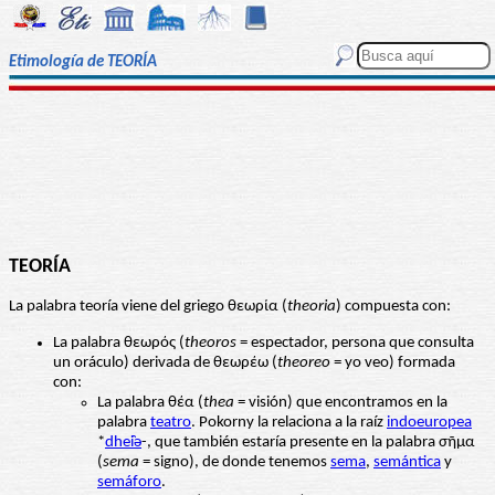
Etimología de TEORÍA
TEORÍA
La palabra teoría viene del griego θεωρία (
theoria
) compuesta con:
La palabra θεωρός (
theoros
= espectador, persona que consulta
un oráculo) derivada de θεωρέω (
theoreo
= yo veo) formada
con:
La palabra θέα (
thea
= visión) que encontramos en la
palabra
teatro
. Pokorny la relaciona a la raíz
indoeuropea
*
dhei̯ǝ
-, que también estaría presente en la palabra σῆμα
(
sema
= signo), de donde tenemos
sema
,
semántica
y
semáforo
.