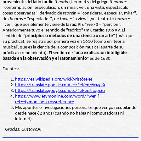
proveniente del latín tardío
theoria
(Jerome) y del griego
theoría
=
"contemplación, especulación, un mirar, ver, una vista, espectáculo,
cosas observadas", derivado de
teorein
= "considerar, especular, mirar",
de
theoros
= "espectador", de
thea
= "a view" (ver teatro) +
horan
=
"ver", que posiblemente viene de la raíz PIE *wer-3 = "percibir".
Anteriormente tuvo el sentido de "teórico" (m), tardío siglo XV. El
sentido de "
principios o métodos de una ciencia o un arte
" (más que
su práctica), se registra por primera vez en 1610 (como en 'teoría
musical', que es la ciencia de la composición musical aparte de su
práctica o rendimiento). El sentido de "
una explicación inteligible
basada en la observación y el razonamiento
" es de 1630.
Fuentes:
https://es.wikipedia.org/wiki/Aristóteles
https://translate.google.com.ec/#el/en/θεωρώ
https://translate.google.com.ec/#el/en/πορεία
https://www.etymonline.com/word/*wer-?
ref=etymonline_crossreference
Mis apuntes e investigaciones personales que vengo recopilando
desde hace 62 años (cuando no había ni computadoras ni
internet).
- Gracias: GustavoAl