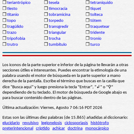
❒
teriantrópico
❒
tesela
❒
tetraníquido
❒
tiesto
❒
timocracia
❒
tíquet
❒
titanio
❒
tobramicina
❒
tolteca
❒
topo
❒
torpedo
❒
tótem
❒
tragúlido
❒
transgredir
❒
traquetear
❒
trazo
❒
triangular
❒
tridente
❒
tripofobia
❒
trocha
❒
tronío
❒
trutro
❒
tumbítulo
❒
turco
Los iconos de la parte superior e inferior de la página te llevarán a otras
secciones útiles e interesantes. Puedes encontrar la etimología de una
palabra usando el motor de búsqueda en la parte superior a mano
derecha de la pantalla. Escribe el término que buscas en la casilla que
dice “Busca aquí” y luego presiona la tecla "Entrar", "↲" o "⚲"
dependiendo de tu teclado. El motor de búsqueda de Google abajo es
para buscar contenido dentro de las páginas.
Última actualización: Viernes, Agosto 7 06:16 PDT 2026
Estas son las últimas diez palabras (de 15.865) añadidas al diccionario:
elucidario
revulsivo
legionelosis
ciclosporiasis
histótrofo
preterintencional
críptido
achicar
doctrina
monocárpico