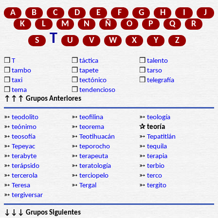
A
B
C
D
E
F
G
H
I
J
K
L
M
N
Ñ
O
P
Q
R
T
S
U
V
W
X
Y
Z
❒
T
❒
táctica
❒
talento
❒
tambo
❒
tapete
❒
tarso
❒
taxi
❒
tectónico
❒
telegrafía
❒
tema
❒
tendencioso
↑↑↑ Grupos Anteriores
➳
teodolito
➳
teofilina
➳
teología
➳
teónimo
➳
teorema
✰ teoría
➳
teosofía
➳
Teotihuacán
➳
Tepatitlán
➳
Tepeyac
➳
teporocho
➳
tequila
➳
terabyte
➳
terapeuta
➳
terapia
➳
terápsido
➳
teratología
➳
terbio
➳
tercerola
➳
terciopelo
➳
terco
➳
Teresa
➳
Tergal
➳
tergito
➳
tergiversar
↓↓↓ Grupos Siguientes