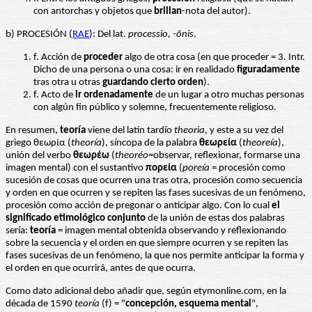
con antorchas y objetos que
brillan
-nota del autor).
b) PROCESIÓN (
RAE
): Del lat.
processio, -ōnis
.
f. Acción de
proceder
algo de otra cosa (en que proceder = 3. Intr.
Dicho de una persona o una cosa: ir en realidado
figuradamente
tras otra u otras
guardando cierto orden
).
f. Acto de
ir ordenadamente
de un lugar a otro muchas personas
con algún fin público y solemne, frecuentemente religioso.
En resumen,
teoría
viene del latín tardío
theoria
, y este a su vez del
griego θεωρία (
theoría
), síncopa de la palabra
θεωρεία
(
theoreía
),
unión del verbo
θεωρέω
(
theoréo
=observar, reflexionar, formarse una
imagen mental) con el sustantivo
πορεία
(
poreía
= procesión como
sucesión de cosas que ocurren una tras otra, procesión como secuencia
y orden en que ocurren y se repiten las fases sucesivas de un fenómeno,
procesión como acción de pregonar o anticipar algo. Con lo cual
el
significado etimológico conjunto
de la unión de estas dos palabras
sería:
teoría
= imagen mental obtenida observando y reflexionando
sobre la secuencia y el orden en que siempre ocurren y se repiten las
fases sucesivas de un fenómeno, la que nos permite anticipar la forma y
el orden en que ocurrirá, antes de que ocurra.
Como dato adicional debo añadir que, según etymonline.com, en la
década de 1590
teoría
(f) = "
concepción, esquema mental
",