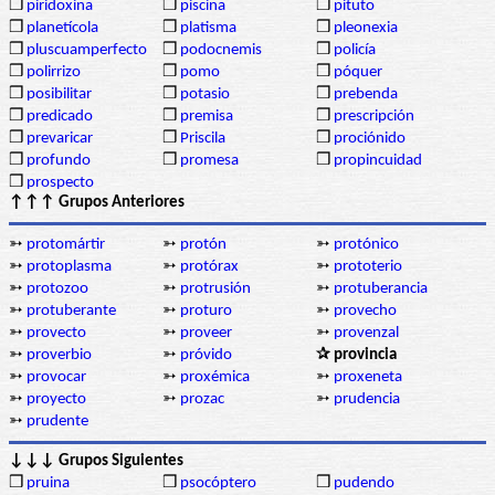
❒
piridoxina
❒
piscina
❒
pituto
❒
planetícola
❒
platisma
❒
pleonexia
❒
pluscuamperfecto
❒
podocnemis
❒
policía
❒
polirrizo
❒
pomo
❒
póquer
❒
posibilitar
❒
potasio
❒
prebenda
❒
predicado
❒
premisa
❒
prescripción
❒
prevaricar
❒
Priscila
❒
prociónido
❒
profundo
❒
promesa
❒
propincuidad
❒
prospecto
↑↑↑ Grupos Anteriores
➳
protomártir
➳
protón
➳
protónico
➳
protoplasma
➳
protórax
➳
prototerio
➳
protozoo
➳
protrusión
➳
protuberancia
➳
protuberante
➳
proturo
➳
provecho
➳
provecto
➳
proveer
➳
provenzal
➳
proverbio
➳
próvido
✰ provincia
➳
provocar
➳
proxémica
➳
proxeneta
➳
proyecto
➳
prozac
➳
prudencia
➳
prudente
↓↓↓ Grupos Siguientes
❒
pruina
❒
psocóptero
❒
pudendo