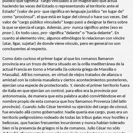
público que significa "cargo vinculado a un magistrado que actúa
haciendo las veces del Estado o representando al territorio ante el
Estado" (valor de pro- que significa en lenguaje jurídico "en lugar de"
como "procónsul", el que está en lugar del cónsul o hace sus veces. Del
valor de "cargo público vinculado" luego pasó a designar la tierra sobre
la que se ejercía el cargo. Además,
pro
- nunca significo antes (eso es
prae
-). En todo caso,
pro-
significa "delante" o "hacia delante". En
cuanto al elemento vinc, algunos etimólogos lo relacionan con
vincire
(atar, ligar, sujetar) de donde viene vínculo, pero en general no son
concluyentes al respecto.
Como dato curioso el primer lugar al que los romanos llamaron
provincia era un trozo de tierra situado en la orilla mediterránea de la
actual Francia en torno a Marsella (la colonia griega de Massilia o
Massalia). Allí los romanos, en virtud de viejos tratados de alianza o
amistad con la colonia masaliota y ciertos acontecimientos posteriores,
ejercían una especie de protectorado. Y, siendo el primer territorio fuera
de Italia en que ejercían un control, para ellos era la
provincia
por
antonomasia, de manera que esta palabra acabó convirtiéndose en el
nombre propio de esta comarca que hoy llamamos Provenza (del latín
provincia
). Cuando Julio César terminó su ejercicio del cargo de cónsul,
fue enviado allá como gobernador. Nadie quería ese cargo, pues era un
territorio peligrosísimo rodeado de todas las tribus galas muy hostiles y
belicosas, que hacían frecuentes incursiones y nunca habían tolerado
bien ni la presencia de griegos ni la de romanos. Julio César no sólo