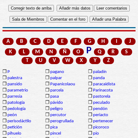
A
B
C
D
E
F
G
H
I
J
P
K
L
M
N
Ñ
O
Q
R
S
T
U
V
W
X
Y
Z
❒
P
❒
pagano
❒
paladín
❒
palestra
❒
palpar
❒
panda
❒
pansido
❒
Papanicolaou
❒
paracaidista
❒
parametrio
❒
parcela
❒
Parinacota
❒
parresia
❒
pasa
❒
pastorela
❒
patología
❒
pávido
❒
peculado
❒
pedología
❒
peligro
❒
pendón
❒
peón
❒
percutor
❒
periacto
❒
perisodáctilo
❒
perogrullada
❒
pertenecer
❒
petición
❒
pica
❒
picoroco
❒
pihuelo
❒
pincel
❒
pío