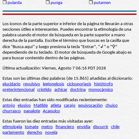
❒
pularda
❒
punga
❒
putamen
Los iconos de la parte superior e inferior de la página te llevarán a otras
secciones útiles e interesantes. Puedes encontrar la etimología de una
palabra usando el motor de búsqueda en la parte superior a mano
derecha de la pantalla. Escribe el término que buscas en la casilla que
dice “Busca aquí” y luego presiona la tecla "Entrar", "↲" o "⚲"
dependiendo de tu teclado. El motor de búsqueda de Google abajo es
para buscar contenido dentro de las páginas.
Última actualización: Viernes, Agosto 7 06:16 PDT 2026
Estas son las últimas diez palabras (de 15.865) añadidas al diccionario:
elucidario
revulsivo
legionelosis
ciclosporiasis
histótrofo
preterintencional
críptido
achicar
doctrina
monocárpico
Estas diez entradas han sido modificadas recientemente:
antojo
elusivo
Matilde
atleta
carajo
equivocación
chuico
churrasco
papalote
Acapulco
Estas fueron las diez entradas más visitadas ayer:
etimología
tomate
metro
financiero
envidia
discurrir
chile
parlamento
derecho
novela