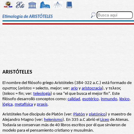
Etimología de ARISTÓTELES
ARISTÓTELES
El nombre del filósofo griego Aristóteles (384-322 a.C.) está formado de
αριστος (
aristos
= selecto, mejor; ver:
ario
y
aristocracia
), y τελεος
(
teleos
= fin; ver:
teleología
) o sea "el que busca el mejor fin". Este
filósofo desarrolló conceptos como:
calidad
,
esotérico
,
inmundo
,
léxico
,
lógica
,
metafísica
y
praxis
.
Aristóteles fue discípulo de Platón (ver:
Platón
y
platónico
) y maestro de
Alejandro Magno (ver:
helenismo
). En 335 a.C abrió el
Liceo
de Atenas.
Todavía se conservan más de 40 libros escritos por él que sirvieron de
modelo para el pensamiento cristiano y musulmán.