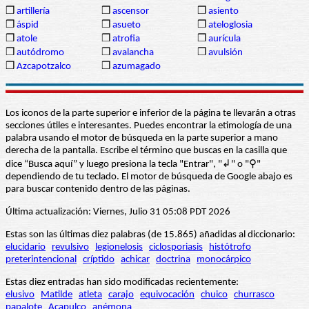
❒
artillería
❒
ascensor
❒
asiento
❒
áspid
❒
asueto
❒
ateloglosia
❒
atole
❒
atrofia
❒
aurícula
❒
autódromo
❒
avalancha
❒
avulsión
❒
Azcapotzalco
❒
azumagado
Los iconos de la parte superior e inferior de la página te llevarán a otras
secciones útiles e interesantes. Puedes encontrar la etimología de una
palabra usando el motor de búsqueda en la parte superior a mano
derecha de la pantalla. Escribe el término que buscas en la casilla que
dice “Busca aquí” y luego presiona la tecla "Entrar", "↲" o "⚲"
dependiendo de tu teclado. El motor de búsqueda de Google abajo es
para buscar contenido dentro de las páginas.
Última actualización: Viernes, Julio 31 05:08 PDT 2026
Estas son las últimas diez palabras (de 15.865) añadidas al diccionario:
elucidario
revulsivo
legionelosis
ciclosporiasis
histótrofo
preterintencional
críptido
achicar
doctrina
monocárpico
Estas diez entradas han sido modificadas recientemente:
elusivo
Matilde
atleta
carajo
equivocación
chuico
churrasco
papalote
Acapulco
anémona