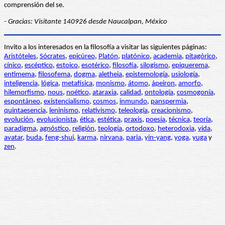
comprensión del se.
- Gracias: Visitante 140926 desde Naucalpan, México
Invito a los interesados en la filosofía a visitar las siguientes páginas:
Aristóteles
,
Sócrates
,
epicúreo
,
Platón
,
platónico
,
academia
,
pitagórico
,
cínico
,
escéptico
,
estoico
,
esotérico
,
filosofía
,
silogismo
,
epiquerema
,
entimema
,
filosofema
,
dogma
,
aletheia
,
epistemología
,
usiología
,
inteligencia
,
lógica
,
metafísica
,
monismo
,
átomo
,
ápeiron
,
amorfo
,
hilemorfismo
,
nous
,
noético
,
ataraxia
,
calidad
,
ontología
,
cosmogonía
,
espontáneo
,
existencialismo
,
cosmos
,
inmundo
,
panspermia
,
quintaesencia
,
leninismo
,
relativismo
,
teleología
,
creacionismo
,
evolución
,
evolucionista
,
ética
,
estética
,
praxis
,
poesía
,
técnica
,
teoría
,
paradigma
,
agnóstico
,
religión
,
teología
,
ortodoxo
,
heterodoxia
,
vida
,
avatar
,
buda
,
feng-shui
,
karma
,
nirvana
,
paria
,
yin-yang
,
yoga
,
yuga
y
zen
.