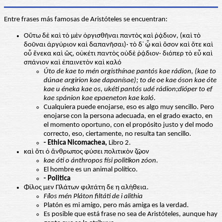
Entre frases más famosas de Aristóteles se encuentran:
Οὕτω δὲ καὶ τὸ μὲν ὀργισθῆναι παντὸς καὶ ῥᾴδιον, (καὶ τὸ
δοῦναι ἀργύριον καὶ δαπανῆσαι)· τὸ δ᾽ ᾧ καὶ ὅσον καὶ ὅτε καὶ
οὗ ἕνεκα καὶ ὥς, οὐκέτι παντὸς οὐδὲ ῥᾴδιον· διόπερ τὸ εὖ καὶ
σπάνιον καὶ ἐπαινετὸν καὶ καλό
Úto de kae to mén orgisthínae pantós kae rádion, (kae to
dúnae argirion kae dapanísae); to de oe kae óson kae óte
kae u éneka kae os, ukéti pantós udé rádion;dióper to ef
kae spánion kae epaeneton kae kaló
.
Cualquiera puede enojarse, eso es algo muy sencillo. Pero
enojarse con la persona adecuada, en el grado exacto, en
el momento oportuno, con el propósito justo y del modo
correcto, eso, ciertamente, no resulta tan sencillo.
- Ethica Nicomachea,
Libro 2.
καὶ ὅτι ὁ ἄνθρωπος φύσει πολιτικὸν ζῷον
kae óti o ánthropos físi politikon zóon
.
El hombre es un animal político.
- Politica
Φίλος μεν Πλάτων φιλτάτη δε η αλήθεια.
Fílos mén Pláton filtáti de i alithia
Platón es mi amigo, pero más amiga es la verdad.
Es posible que está frase no sea de Aristóteles, aunque hay