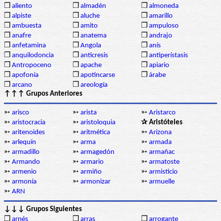
❒
aliento
❒
almadén
❒
almoneda
❒
alpiste
❒
aluche
❒
amarillo
❒
ambuesta
❒
amito
❒
ampuloso
❒
anafre
❒
anatema
❒
andrajo
❒
anfetamina
❒
Angola
❒
anís
❒
anquilodoncia
❒
anticresis
❒
antiperístasis
❒
Antropoceno
❒
apache
❒
apiario
❒
apofonía
❒
apotincarse
❒
árabe
❒
arcano
❒
areología
↑↑↑ Grupos Anteriores
➳
arisco
➳
arista
➳
Aristarco
➳
aristocracia
➳
aristoloquia
✰ Aristóteles
➳
aritenoides
➳
aritmética
➳
Arizona
➳
arlequín
➳
arma
➳
armada
➳
armadillo
➳
armagedón
➳
armañac
➳
Armando
➳
armario
➳
armatoste
➳
armenio
➳
armiño
➳
armisticio
➳
armonía
➳
armonizar
➳
armuelle
➳
ARN
↓↓↓ Grupos Siguientes
❒
arnés
❒
arras
❒
arrogante