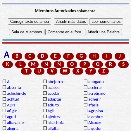
Miembros Autorizados
solamente:
A
B
C
D
E
F
G
H
I
J
K
L
M
N
Ñ
O
P
Q
R
S
T
U
V
W
X
Y
Z
❒
A
❒
abejorro
❒
abogado
❒
absenta
❒
acaecer
❒
acelerar
❒
achichincle
❒
acodar
❒
acretismo
❒
actitud
❒
adaptar
❒
adherir
❒
ADN
❒
adulto
❒
afasia
❒
afligir
❒
ágil
❒
Agripina
❒
agutí
❒
ajedrez
❒
alambre
❒
albayalde
❒
alcachofa
❒
Alcocer
❒
alegría
❒
alfalfa
❒
algodón