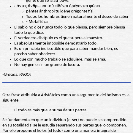
gente que se la atribuye.
πάντες ἄνθρωποι τοῦ εἰδέναι ὀρέγονται φύσει
pántes ánthropi tu idéne orégonte físi
Todos los hombres tienen naturalmente el deseo de saber
- Metafísica
El sabio no dice nunca todo lo que piensa, pero siempre piensa
todo lo que dice.
El verdadero discípulo es el que supera al maestro.
Es absolutamente imposible demostrarlo todo.
Es un principio indiscutible que para saber mandar bien, es
preciso saber obedecer.
Lo que con mucho trabajo se adquiere, más se ama.
No hay genio sin un gramo de locura.
-Gracias: PAGOT
Otra frase atribuida a Aristóteles como una argumento del holismo es la
siguiente:
El todo es más que la suma de sus partes.
Se fundamenta en que un individuo (el ser) no puede se comprendido
en su totalidad si se le estudia separando sus partes que lo componen.
Por ello propone el holos (el todo) como una manera integral de