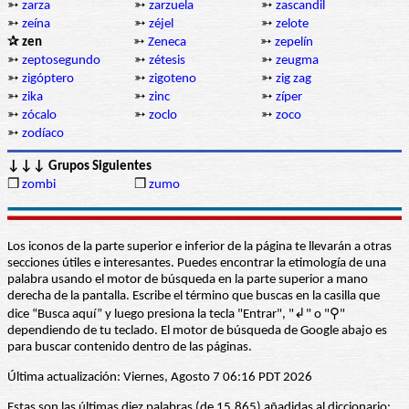
➳
zarza
➳
zarzuela
➳
zascandil
➳
zeína
➳
zéjel
➳
zelote
✰ zen
➳
Zeneca
➳
zepelín
➳
zeptosegundo
➳
zétesis
➳
zeugma
➳
zigóptero
➳
zigoteno
➳
zig zag
➳
zika
➳
zinc
➳
zíper
➳
zócalo
➳
zoclo
➳
zoco
➳
zodíaco
↓↓↓ Grupos Siguientes
❒
zombi
❒
zumo
Los iconos de la parte superior e inferior de la página te llevarán a otras
secciones útiles e interesantes. Puedes encontrar la etimología de una
palabra usando el motor de búsqueda en la parte superior a mano
derecha de la pantalla. Escribe el término que buscas en la casilla que
dice “Busca aquí” y luego presiona la tecla "Entrar", "↲" o "⚲"
dependiendo de tu teclado. El motor de búsqueda de Google abajo es
para buscar contenido dentro de las páginas.
Última actualización: Viernes, Agosto 7 06:16 PDT 2026
Estas son las últimas diez palabras (de 15.865) añadidas al diccionario: