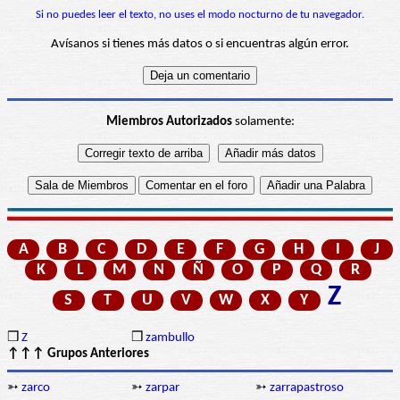
Si no puedes leer el texto, no uses el modo nocturno de tu navegador.
Avísanos si tienes más datos o si encuentras algún error.
Miembros Autorizados
solamente:
A
B
C
D
E
F
G
H
I
J
K
L
M
N
Ñ
O
P
Q
R
Z
S
T
U
V
W
X
Y
❒
Z
❒
zambullo
↑↑↑ Grupos Anteriores
➳
zarco
➳
zarpar
➳
zarrapastroso