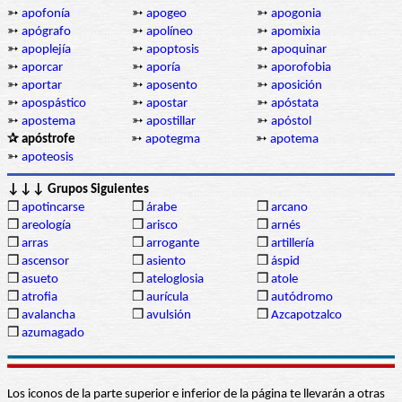
➳
apofonía
➳
apogeo
➳
apogonia
➳
apógrafo
➳
apolíneo
➳
apomixia
➳
apoplejía
➳
apoptosis
➳
apoquinar
➳
aporcar
➳
aporía
➳
aporofobia
➳
aportar
➳
aposento
➳
aposición
➳
apospástico
➳
apostar
➳
apóstata
➳
apostema
➳
apostillar
➳
apóstol
✰ apóstrofe
➳
apotegma
➳
apotema
➳
apoteosis
↓↓↓ Grupos Siguientes
❒
apotincarse
❒
árabe
❒
arcano
❒
areología
❒
arisco
❒
arnés
❒
arras
❒
arrogante
❒
artillería
❒
ascensor
❒
asiento
❒
áspid
❒
asueto
❒
ateloglosia
❒
atole
❒
atrofia
❒
aurícula
❒
autódromo
❒
avalancha
❒
avulsión
❒
Azcapotzalco
❒
azumagado
Los iconos de la parte superior e inferior de la página te llevarán a otras