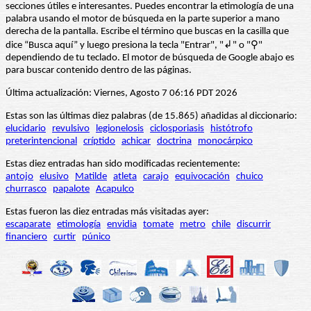
secciones útiles e interesantes. Puedes encontrar la etimología de una
palabra usando el motor de búsqueda en la parte superior a mano
derecha de la pantalla. Escribe el término que buscas en la casilla que
dice “Busca aquí” y luego presiona la tecla "Entrar", "↲" o "⚲"
dependiendo de tu teclado. El motor de búsqueda de Google abajo es
para buscar contenido dentro de las páginas.
Última actualización: Viernes, Agosto 7 06:16 PDT 2026
Estas son las últimas diez palabras (de 15.865) añadidas al diccionario:
elucidario
revulsivo
legionelosis
ciclosporiasis
histótrofo
preterintencional
críptido
achicar
doctrina
monocárpico
Estas diez entradas han sido modificadas recientemente:
antojo
elusivo
Matilde
atleta
carajo
equivocación
chuico
churrasco
papalote
Acapulco
Estas fueron las diez entradas más visitadas ayer:
escaparate
etimología
envidia
tomate
metro
chile
discurrir
financiero
curtir
púnico