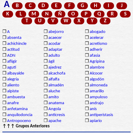
A
B
C
D
E
F
G
H
I
J
K
L
M
N
Ñ
O
P
Q
R
S
T
U
V
W
X
Y
Z
❒
A
❒
abejorro
❒
abogado
❒
absenta
❒
acaecer
❒
acelerar
❒
achichincle
❒
acodar
❒
acretismo
❒
actitud
❒
adaptar
❒
adherir
❒
ADN
❒
adulto
❒
afasia
❒
afligir
❒
ágil
❒
Agripina
❒
agutí
❒
ajedrez
❒
alambre
❒
albayalde
❒
alcachofa
❒
Alcocer
❒
alegría
❒
alfalfa
❒
algodón
❒
aliento
❒
almadén
❒
almoneda
❒
alpiste
❒
aluche
❒
amarillo
❒
ambuesta
❒
amito
❒
ampuloso
❒
anafre
❒
anatema
❒
andrajo
❒
anfetamina
❒
Angola
❒
anís
❒
anquilodoncia
❒
anticresis
❒
antiperístasis
❒
Antropoceno
❒
apache
❒
apiario
↑↑↑ Grupos Anteriores