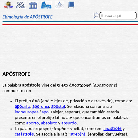
Etimología de APÓSTROFE
APÓSTROFE
La palabra
apóstrofe
vine del griego ἀποστροφή (
apostrophe
),
compuesto con
El prefijo ἀπό (
apó
= lejos de, privación o a través de), como en:
apó
crifo
,
apo
fonía
,
apo
stol
. Se relaciona con una raíz
indoeuropea
*
apo
- (alejar, separar), que también estaría
presente en el prefijo latino ab- que encontramos en palabras
como
aborto
,
absoluto
y
absurdo
.
La palabra στροφή (
strophe
= vuelta), como en:
aná
strofe
y
catá
strofe
. Se asocia a la raíz *
streb(h)
- (enrollar, dar vueltas).