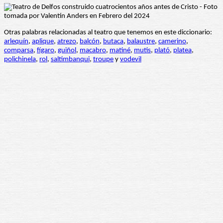
Otras palabras relacionadas al teatro que tenemos en este diccionario:
arlequín
,
aplique
,
atrezo
,
balcón
,
butaca
,
balaustre
,
camerino
,
comparsa
,
fígaro
,
guiñol
,
macabro
,
matiné
,
mutis
,
plató
,
platea
,
polichinela
,
rol
,
saltimbanqui
,
troupe
y
vodevil