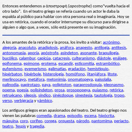
Entonces entendemos a ἀποστροφή (
apostrophe
) como"vuelta hacia el
otro lado". En el teatro griego se refería cuando un actor le daba la
espalda al público para hablar con otra persona real o imaginaría. Hoy se
usa en retórica, cuando el orador interrumpe su discurso para dirigirse a
alguien o algo que, a veces, sólo está presente en su imaginación.
A los amantes de la retórica y la prosa, los invito a visitar:
acrónimo
,
alegoría
,
anacoluto
,
anadiplosis
,
anáfora
,
anapesto
,
antilogía
,
antítesis
,
antonomasia
,
aporía
,
apóstrofe
,
asíndeton
,
asonante
,
braquilogía
,
bucólico
,
calambur
,
capicúa
,
catacresis
,
culteranismo
,
diástole
,
enálage
,
epifonema
,
epímone
,
erotema
,
escandir
,
esticomitia
,
estrambótico
,
eufemismo
,
evemerismo
,
galimatías
,
gradación
,
hemistiquio
,
hipérbaton
,
hipérbole
,
histerología
,
homófono
,
jitanjáfora
,
lítote
,
merlincocayo
,
metáfora
,
metonimia
,
onomatopeya
,
paisolalia
,
palinodia
,
papirotazo
,
paya
,
políptoton
,
paraprosdoquía
,
pleonasmo
,
poema
,
poesía
,
polisíndeton
,
prosa
,
prosopopeya
,
quiasmo
,
retórica
,
retruécano
,
silepsis
,
síndico
,
sinécdoque
,
sinestesia
,
tautología
,
tropo
,
verso
,
verbigracia
y
yámbico
.
Los antiguos griegos eran apasionados del teatro. Del teatro griego nos
vienen las palabras
comedia
,
drama
,
episodio
,
escena
,
hipócrita
,
máquina
,
coro
,
corifeo
,
corega
,
orquesta
,
párodo
,
pantomima
,
periacto
,
teatro
,
Tespis
y
tragedia
.