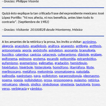
-
Gracias: Philippe Vicente
Quizá ésto explique la tan criticada frase del expresidente mexicano José
López Portillo: "Ni nos afecta, ni nos beneficia, antes bien todo lo
contrario". (Septiembre de 1982)
- Gracias: Visitante 20100828 desde Monterrey, México
A los amantes de la retórica y la prosa, los invito a visitar:
acrónimo
,
alegoría
,
anacoluto
,
anadiplosis
,
anáfora
,
anapesto
,
antilogía
,
antítesis
,
antonomasia
,
aporía
,
apóstrofe
,
asíndeton
,
asonante
,
braquilogía
,
bucólico
,
calambur
,
capicúa
,
catacresis
,
culteranismo
,
diástole
,
enálage
,
epifonema
,
epímone
,
erotema
,
escandir
,
esticomitia
,
estrambótico
,
eufemismo
,
evemerismo
,
galimatías
,
gradación
,
hemistiquio
,
hipérbaton
,
hipérbole
,
histerología
,
homófono
,
jitanjáfora
,
lítote
,
merlincocayo
,
metáfora
,
metonimia
,
onomatopeya
,
paisolalia
,
palinodia
,
papirotazo
,
paya
,
políptoton
,
paraprosdoquía
,
pleonasmo
,
poema
,
poesía
,
polisíndeton
,
prosa
,
prosopopeya
,
quiasmo
,
retórica
,
retruécano
,
silepsis
,
síndico
,
sinécdoque
,
sinestesia
,
tautología
,
tropo
,
verso
,
verbigracia
y
yámbico
.