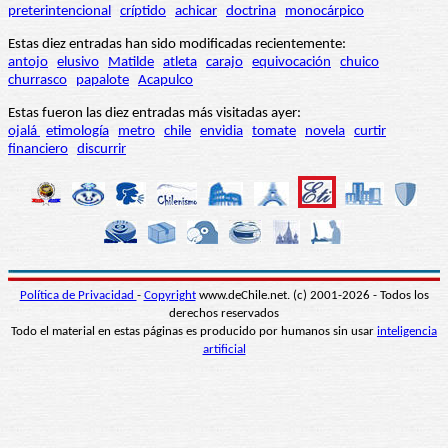
preterintencional
críptido
achicar
doctrina
monocárpico
Estas diez entradas han sido modificadas recientemente:
antojo
elusivo
Matilde
atleta
carajo
equivocación
chuico
churrasco
papalote
Acapulco
Estas fueron las diez entradas más visitadas ayer:
ojalá
etimología
metro
chile
envidia
tomate
novela
curtir
financiero
discurrir
Política de Privacidad
-
Copyright
www.deChile.net. (c) 2001-2026 - Todos los
derechos reservados
Todo el material en estas páginas es producido por humanos sin usar
inteligencia
artificial