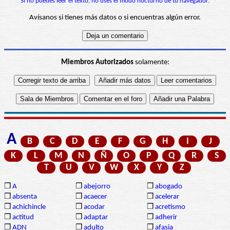
Si no puedes leer el texto, no uses el modo nocturno de tu navegador.
Avísanos si tienes más datos o si encuentras algún error.
Miembros Autorizados
solamente:
A
B
C
D
E
F
G
H
I
J
K
L
M
N
Ñ
O
P
Q
R
S
T
U
V
W
X
Y
Z
❒
A
❒
abejorro
❒
abogado
❒
absenta
❒
acaecer
❒
acelerar
❒
achichincle
❒
acodar
❒
acretismo
❒
actitud
❒
adaptar
❒
adherir
❒
ADN
❒
adulto
❒
afasia