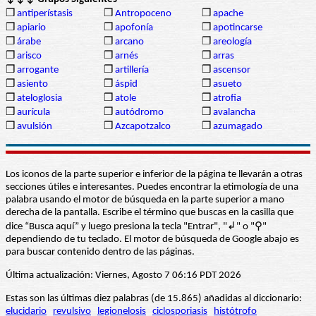
❒
antiperístasis
❒
Antropoceno
❒
apache
❒
apiario
❒
apofonía
❒
apotincarse
❒
árabe
❒
arcano
❒
areología
❒
arisco
❒
arnés
❒
arras
❒
arrogante
❒
artillería
❒
ascensor
❒
asiento
❒
áspid
❒
asueto
❒
ateloglosia
❒
atole
❒
atrofia
❒
aurícula
❒
autódromo
❒
avalancha
❒
avulsión
❒
Azcapotzalco
❒
azumagado
Los iconos de la parte superior e inferior de la página te llevarán a otras
secciones útiles e interesantes. Puedes encontrar la etimología de una
palabra usando el motor de búsqueda en la parte superior a mano
derecha de la pantalla. Escribe el término que buscas en la casilla que
dice “Busca aquí” y luego presiona la tecla "Entrar", "↲" o "⚲"
dependiendo de tu teclado. El motor de búsqueda de Google abajo es
para buscar contenido dentro de las páginas.
Última actualización: Viernes, Agosto 7 06:16 PDT 2026
Estas son las últimas diez palabras (de 15.865) añadidas al diccionario:
elucidario
revulsivo
legionelosis
ciclosporiasis
histótrofo