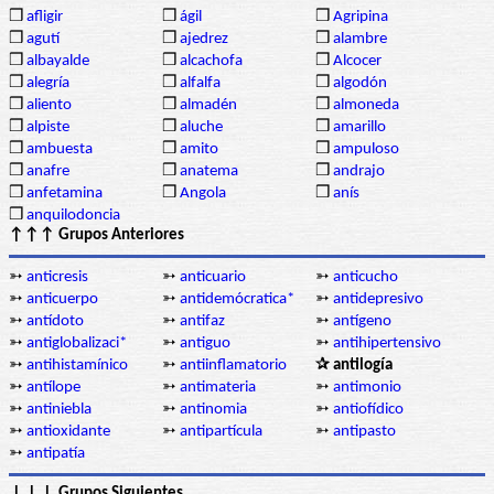
❒
afligir
❒
ágil
❒
Agripina
❒
agutí
❒
ajedrez
❒
alambre
❒
albayalde
❒
alcachofa
❒
Alcocer
❒
alegría
❒
alfalfa
❒
algodón
❒
aliento
❒
almadén
❒
almoneda
❒
alpiste
❒
aluche
❒
amarillo
❒
ambuesta
❒
amito
❒
ampuloso
❒
anafre
❒
anatema
❒
andrajo
❒
anfetamina
❒
Angola
❒
anís
❒
anquilodoncia
↑↑↑ Grupos Anteriores
➳
anticresis
➳
anticuario
➳
anticucho
➳
anticuerpo
➳
antidemócratica*
➳
antidepresivo
➳
antídoto
➳
antifaz
➳
antígeno
➳
antiglobalizaci*
➳
antiguo
➳
antihipertensivo
➳
antihistamínico
➳
antiinflamatorio
✰ antilogía
➳
antílope
➳
antimateria
➳
antimonio
➳
antiniebla
➳
antinomia
➳
antiofídico
➳
antioxidante
➳
antipartícula
➳
antipasto
➳
antipatía
↓↓↓ Grupos Siguientes