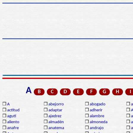
A
B
C
D
E
F
G
H
I
❒
A
❒
abejorro
❒
abogado
❒
a
❒
actitud
❒
adaptar
❒
adherir
❒
❒
agutí
❒
ajedrez
❒
alambre
❒
a
❒
aliento
❒
almadén
❒
almoneda
❒
a
❒
anafre
❒
anatema
❒
andrajo
❒
a