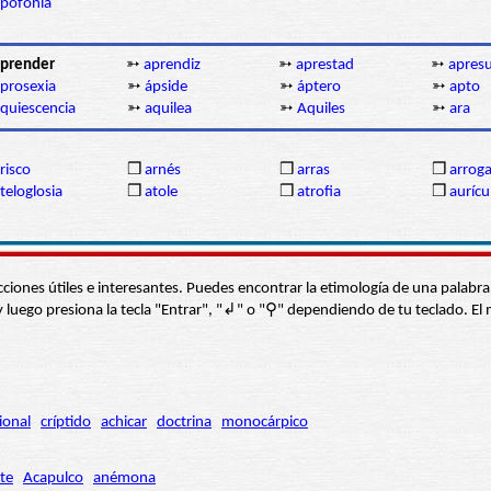
pofonía
prender
➳
aprendiz
➳
aprestad
➳
apresu
prosexia
➳
ápside
➳
áptero
➳
apto
quiescencia
➳
aquilea
➳
Aquiles
➳
ara
risco
❒
arnés
❒
arras
❒
arrog
teloglosia
❒
atole
❒
atrofia
❒
aurícu
s secciones útiles e interesantes. Puedes encontrar la etimología de una pal
í” y luego presiona la tecla "Entrar", "↲" o "⚲" dependiendo de tu teclado.
ional
críptido
achicar
doctrina
monocárpico
te
Acapulco
anémona