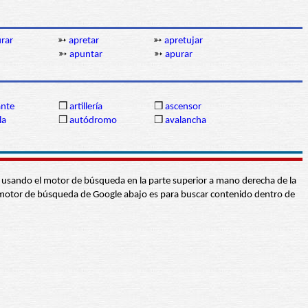
rar
➳
apretar
➳
apretujar
➳
apuntar
➳
apurar
ante
❒
artillería
❒
ascensor
la
❒
autódromo
❒
avalancha
abra usando el motor de búsqueda en la parte superior a mano derecha de la
 El motor de búsqueda de Google abajo es para buscar contenido dentro de