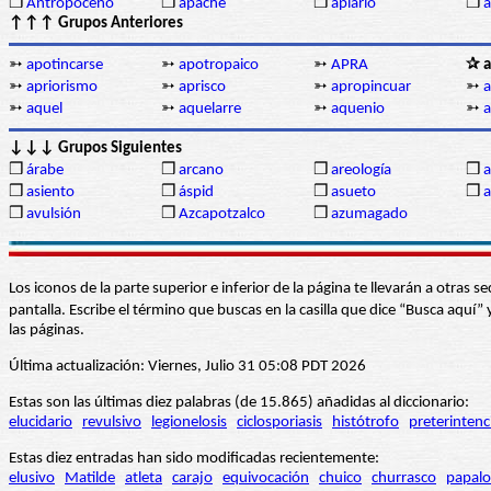
❒
Antropoceno
❒
apache
❒
apiario
❒
a
↑↑↑ Grupos Anteriores
➳
apotincarse
➳
apotropaico
➳
APRA
✰ a
➳
apriorismo
➳
aprisco
➳
apropincuar
➳
a
➳
aquel
➳
aquelarre
➳
aquenio
➳
a
↓↓↓ Grupos Siguientes
❒
árabe
❒
arcano
❒
areología
❒
a
❒
asiento
❒
áspid
❒
asueto
❒
a
❒
avulsión
❒
Azcapotzalco
❒
azumagado
Los iconos de la parte superior e inferior de la página te llevarán a otra
pantalla. Escribe el término que buscas en la casilla que dice “Busca aqu
las páginas.
Última actualización: Viernes, Julio 31 05:08 PDT 2026
Estas son las últimas diez palabras (de 15.865) añadidas al diccionario:
elucidario
revulsivo
legionelosis
ciclosporiasis
histótrofo
preterintenc
Estas diez entradas han sido modificadas recientemente:
elusivo
Matilde
atleta
carajo
equivocación
chuico
churrasco
papalo