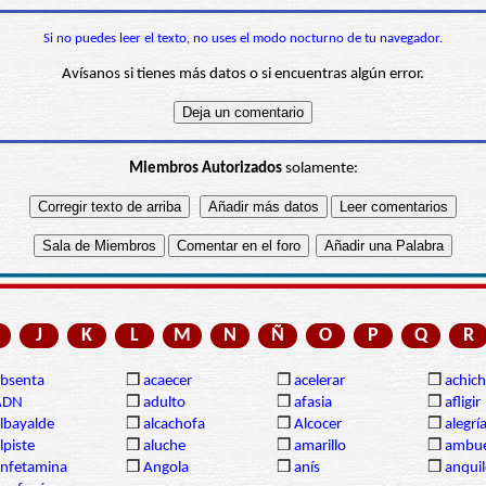
Si no puedes leer el texto, no uses el modo nocturno de tu navegador.
Avísanos si tienes más datos o si encuentras algún error.
Miembros Autorizados
solamente:
J
K
L
M
N
Ñ
O
P
Q
R
bsenta
❒
acaecer
❒
acelerar
❒
achich
ADN
❒
adulto
❒
afasia
❒
afligir
lbayalde
❒
alcachofa
❒
Alcocer
❒
alegrí
lpiste
❒
aluche
❒
amarillo
❒
ambue
nfetamina
❒
Angola
❒
anís
❒
anqui