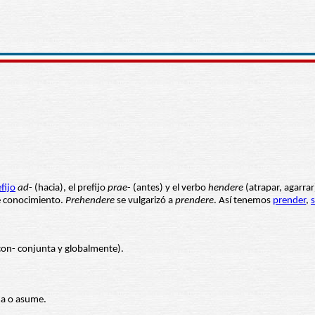
efijo
ad
- (hacia), el prefijo
prae
- (antes) y el verbo
hendere
(atrapar, agarrar
ue conocimiento.
Prehendere
se vulgarizó a
prendere
. Así tenemos
prender
,
on- conjunta y globalmente).
ma o asume.