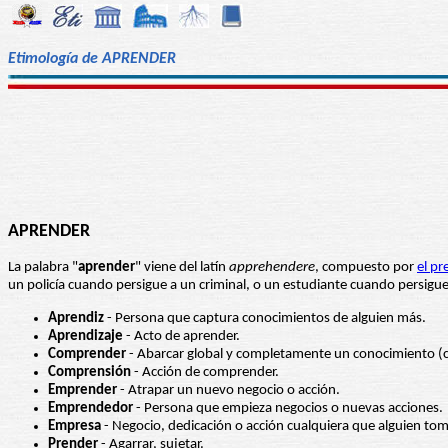
Etimología de APRENDER
APRENDER
La palabra "
aprender
" viene del latín
apprehendere
, compuesto por
el pr
un policía cuando persigue a un criminal, o un estudiante cuando persig
Aprendiz
- Persona que captura conocimientos de alguien más.
Aprendizaje
- Acto de aprender.
Comprender
- Abarcar global y completamente un conocimiento (c
Comprensión
- Acción de comprender.
Emprender
- Atrapar un nuevo negocio o acción.
Emprendedor
- Persona que empieza negocios o nuevas acciones.
Empresa
- Negocio, dedicación o acción cualquiera que alguien to
Prender
- Agarrar, sujetar.