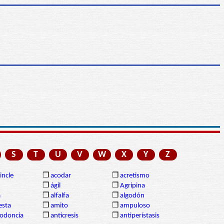
S
T
U
V
W
X
Y
Z
incle
❒
acodar
❒
acretismo
❒
ágil
❒
Agripina
a
❒
alfalfa
❒
algodón
sta
❒
amito
❒
ampuloso
lodoncia
❒
anticresis
❒
antiperístasis