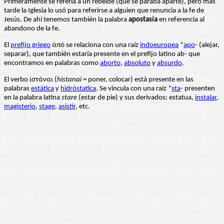
Primeramente se refería a un rebelde (que se paraba aparte), pero más
tarde la Iglesia lo usó para referirse a alguien que renuncia a la fe de
Jesús. De ahí tenemos también la palabra
apostasía
en referencia al
abandono de la fe.
El
prefijo griego
ἀπό se relaciona con una raíz
indoeuropea
*
apo
- (alejar,
separar), que también estaría presente en el prefijo latino ab- que
encontramos en palabras como
aborto
,
absoluto
y
absurdo
.
El verbo ἱστάναι (
histanai
= poner, colocar) está presente en las
palabras
estática
y
hidróstatica
. Se vincula con una raíz *
sta
- presenten
en la palabra latina
stare
(estar de pie) y sus derivados: estatua,
instalar
,
magisterio
,
stage
,
asistir
, etc.