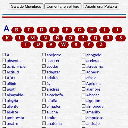
A
B
C
D
E
F
G
H
I
J
K
L
M
N
Ñ
O
P
Q
R
S
T
U
V
W
X
Y
Z
❒
A
❒
abejorro
❒
abogado
❒
absenta
❒
acaecer
❒
acelerar
❒
achichincle
❒
acodar
❒
acretismo
❒
actitud
❒
adaptar
❒
adherir
❒
ADN
❒
adulto
❒
afasia
❒
afligir
❒
ágil
❒
Agripina
❒
agutí
❒
ajedrez
❒
alambre
❒
albayalde
❒
alcachofa
❒
Alcocer
❒
alegría
❒
alfalfa
❒
algodón
❒
aliento
❒
almadén
❒
almoneda
❒
alpiste
❒
aluche
❒
amarillo
❒
ambuesta
❒
amito
❒
ampuloso
❒
anafre
❒
anatema
❒
andrajo