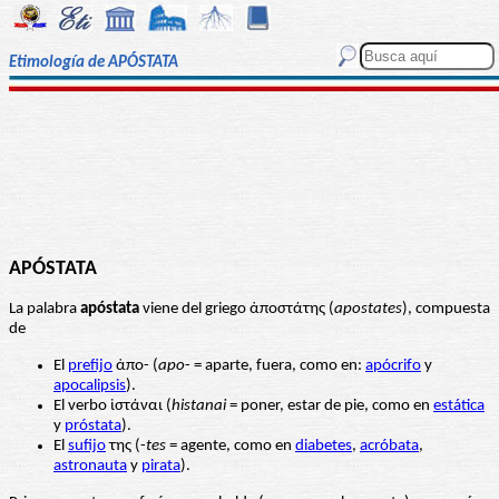
Etimología de APÓSTATA
APÓSTATA
La palabra
apóstata
viene del griego ἀποστάτης (
apostates
), compuesta
de
El
prefijo
ἀπο- (
apo
- = aparte, fuera, como en:
apócrifo
y
apocalipsis
).
El verbo ἱστάναι (
histanai
= poner, estar de pie, como en
estática
y
próstata
).
El
sufijo
της (-
tes
= agente, como en
diabetes
,
acróbata
,
astronauta
y
pirata
).