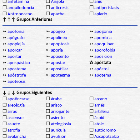
❒
anfetamina
❒
Angola
❒
anís
❒
anquilodoncia
❒
anticresis
❒
antiperístasis
❒
Antropoceno
❒
apache
❒
apiario
↑↑↑ Grupos Anteriores
➳
apofonía
➳
apogeo
➳
apogonia
➳
apógrafo
➳
apolíneo
➳
apomixia
➳
apoplejía
➳
apoptosis
➳
apoquinar
➳
aporcar
➳
aporía
➳
aporofobia
➳
aportar
➳
aposento
➳
aposición
➳
apospástico
➳
apostar
✰ apóstata
➳
apostema
➳
apostillar
➳
apóstol
➳
apóstrofe
➳
apotegma
➳
apotema
➳
apoteosis
↓↓↓ Grupos Siguientes
❒
apotincarse
❒
árabe
❒
arcano
❒
areología
❒
arisco
❒
arnés
❒
arras
❒
arrogante
❒
artillería
❒
ascensor
❒
asiento
❒
áspid
❒
asueto
❒
ateloglosia
❒
atole
❒
atrofia
❒
aurícula
❒
autódromo
❒
avalancha
❒
avulsión
❒
Azcapotzalco