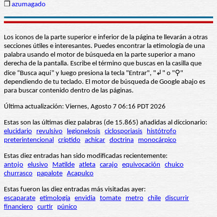
❒
azumagado
Los iconos de la parte superior e inferior de la página te llevarán a otras
secciones útiles e interesantes. Puedes encontrar la etimología de una
palabra usando el motor de búsqueda en la parte superior a mano
derecha de la pantalla. Escribe el término que buscas en la casilla que
dice “Busca aquí” y luego presiona la tecla "Entrar", "↲" o "⚲"
dependiendo de tu teclado. El motor de búsqueda de Google abajo es
para buscar contenido dentro de las páginas.
Última actualización: Viernes, Agosto 7 06:16 PDT 2026
Estas son las últimas diez palabras (de 15.865) añadidas al diccionario:
elucidario
revulsivo
legionelosis
ciclosporiasis
histótrofo
preterintencional
críptido
achicar
doctrina
monocárpico
Estas diez entradas han sido modificadas recientemente:
antojo
elusivo
Matilde
atleta
carajo
equivocación
chuico
churrasco
papalote
Acapulco
Estas fueron las diez entradas más visitadas ayer:
escaparate
etimología
envidia
tomate
metro
chile
discurrir
financiero
curtir
púnico