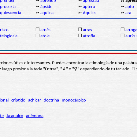
prender
➳
aprendiz
➳
aprestad
✰ apres
prosexia
➳
ápside
➳
áptero
➳
apto
quiescencia
➳
aquilea
➳
Aquiles
➳
ara
risco
❒
arnés
❒
arras
❒
arrog
teloglosia
❒
atole
❒
atrofia
❒
aurícu
s secciones útiles e interesantes. Puedes encontrar la etimología de una pal
í” y luego presiona la tecla "Entrar", "↲" o "⚲" dependiendo de tu teclado.
ional
críptido
achicar
doctrina
monocárpico
te
Acapulco
anémona