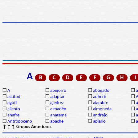
A
B
C
D
E
F
G
H
I
❒
A
❒
abejorro
❒
abogado
❒
a
❒
actitud
❒
adaptar
❒
adherir
❒
❒
agutí
❒
ajedrez
❒
alambre
❒
a
❒
aliento
❒
almadén
❒
almoneda
❒
a
❒
anafre
❒
anatema
❒
andrajo
❒
a
❒
Antropoceno
❒
apache
❒
apiario
❒
a
↑↑↑ Grupos Anteriores