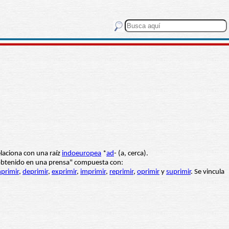
elaciona con una raíz
indoeuropea
*
ad
- (a, cerca).
o obtenido en una prensa" compuesta con:
primir
,
deprimir
,
exprimir
,
imprimir
,
reprimir
,
oprimir
y
suprimir
. Se vincula