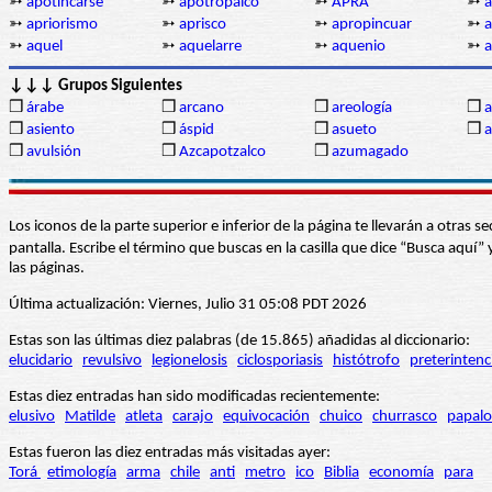
➳
apotincarse
➳
apotropaico
➳
APRA
➳
a
➳
apriorismo
➳
aprisco
➳
apropincuar
➳
a
➳
aquel
➳
aquelarre
➳
aquenio
➳
a
↓↓↓ Grupos Siguientes
❒
árabe
❒
arcano
❒
areología
❒
a
❒
asiento
❒
áspid
❒
asueto
❒
a
❒
avulsión
❒
Azcapotzalco
❒
azumagado
Los iconos de la parte superior e inferior de la página te llevarán a otra
pantalla. Escribe el término que buscas en la casilla que dice “Busca aqu
las páginas.
Última actualización: Viernes, Julio 31 05:08 PDT 2026
Estas son las últimas diez palabras (de 15.865) añadidas al diccionario:
elucidario
revulsivo
legionelosis
ciclosporiasis
histótrofo
preterintenc
Estas diez entradas han sido modificadas recientemente:
elusivo
Matilde
atleta
carajo
equivocación
chuico
churrasco
papalo
Estas fueron las diez entradas más visitadas ayer:
Torá
etimología
arma
chile
anti
metro
ico
Biblia
economía
para