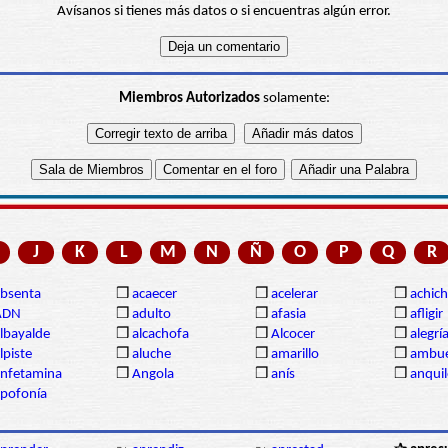
Avísanos si tienes más datos o si encuentras algún error.
Miembros Autorizados
solamente:
J
K
L
M
N
Ñ
O
P
Q
R
bsenta
❒
acaecer
❒
acelerar
❒
achich
ADN
❒
adulto
❒
afasia
❒
afligir
lbayalde
❒
alcachofa
❒
Alcocer
❒
alegrí
lpiste
❒
aluche
❒
amarillo
❒
ambue
nfetamina
❒
Angola
❒
anís
❒
anqui
pofonía