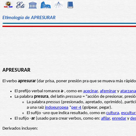
Etimología de APRESURAR
APRESURAR
El verbo
apresurar
(dar prisa, poner presión pra que se mueva más rápido
El prefijo verbal romance
a
-, como en
acecinar
,
afeminar
y
atarzana
La palabra
presura
, del latín
pressura
= "acción de presionar, presi
La palabra
pressus
(presionado, apretado, oprimido), partic
a una raíz
indoeuropea
*
per-4
(golpear, pegar).
El sufijo
-ura
que indica resultado, como en
cultura
,
escultur
El sufijo -
ar
(usado para crear verbos, como en:
afilar
,
enredar
y
de
Derivados incluyen: