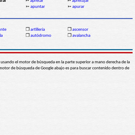
urar
➳
apretar
➳
apretujar
➳
apuntar
➳
apurar
ante
❒
artillería
❒
ascensor
la
❒
autódromo
❒
avalancha
abra usando el motor de búsqueda en la parte superior a mano derecha de la
 El motor de búsqueda de Google abajo es para buscar contenido dentro de