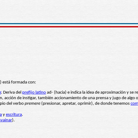
) está formada con:
r
. Deriva del
prefijo latino
ad- (hacia) e indica la idea de aproximación y se r
ón, acción de instigar, también accionamiento de una prensa y jugo de alg
ipio del verbo
premere
(presionar, apretar, oprimir), de donde tenemos
com
a
y
escritura
.
svainar
).