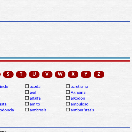
S
T
U
V
W
X
Y
Z
incle
❒
acodar
❒
acretismo
❒
ágil
❒
Agripina
a
❒
alfalfa
❒
algodón
sta
❒
amito
❒
ampuloso
lodoncia
❒
anticresis
❒
antiperístasis