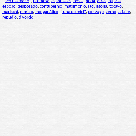
"
pedir la mano
",
promesa
,
esponsales
,
novia
,
boda
,
arras
,
nupcial
,
esposo
,
desposado
,
contubernio
,
matrimonio
,
jaculatoria
,
tocayo
,
mariachi
,
marido
,
morganático
, "
luna de miel"
,
cónyuge
,
yerno
,
affaire
,
repudio
,
divorcio
.