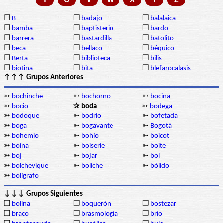
T
U
V
W
X
Y
Z
❒
B
❒
badajo
❒
balalaica
❒
bamba
❒
baptisterio
❒
bardo
❒
barrera
❒
bastardilla
❒
batolito
❒
beca
❒
bellaco
❒
béquico
❒
Berta
❒
biblioteca
❒
bilis
❒
biotina
❒
bita
❒
blefarocalasis
↑↑↑ Grupos Anteriores
➳
bochinche
➳
bochorno
➳
bocina
➳
bocio
✰ boda
➳
bodega
➳
bodoque
➳
bodrio
➳
bofetada
➳
boga
➳
bogavante
➳
Bogotá
➳
bohemio
➳
bohío
➳
boicot
➳
boina
➳
boiserie
➳
boite
➳
boj
➳
bojar
➳
bol
➳
bolchevique
➳
boliche
➳
bólido
➳
bolígrafo
↓↓↓ Grupos Siguientes
❒
bolina
❒
boquerón
❒
bostezar
❒
braco
❒
brasmología
❒
brío