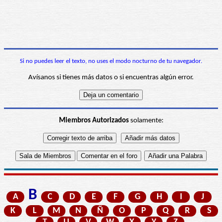
Si no puedes leer el texto, no uses el modo nocturno de tu navegador.
Avísanos si tienes más datos o si encuentras algún error.
Miembros Autorizados
solamente:
B
A
C
D
E
F
G
H
I
J
K
L
M
N
Ñ
O
P
Q
R
S