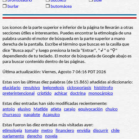
❒
brontosaurio
❒
bucólico
❒
bule
❒
burlar
❒
butomácea
Los iconos de la parte superior e inferior de la página te llevarán a otras
secciones útiles e interesantes. Puedes encontrar la etimología de una
palabra usando el motor de búsqueda en la parte superior a mano
derecha de la pantalla. Escribe el término que buscas en la casilla que
dice “Busca aquí” y luego presiona la tecla "Entrar", "↲" o "⚲"
dependiendo de tu teclado. El motor de búsqueda de Google abajo es
para buscar contenido dentro de las páginas.
Última actualización: Viernes, Agosto 7 06:16 PDT 2026
Estas son las últimas diez palabras (de 15.865) añadidas al diccionario:
elucidario
revulsivo
legionelosis
ciclosporiasis
histótrofo
preterintencional
críptido
achicar
doctrina
monocárpico
Estas diez entradas han sido modificadas recientemente:
antojo
elusivo
Matilde
atleta
carajo
equivocación
chuico
churrasco
papalote
Acapulco
Estas fueron las diez entradas más visitadas ayer:
etimología
tomate
metro
financiero
envidia
discurrir
chile
parlamento
derecho
novela