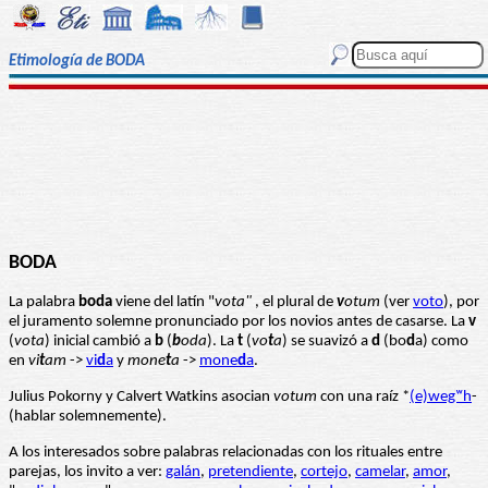
Etimología de BODA
BODA
La palabra
boda
viene del latín "
vota"
, el plural de
v
otum
(ver
voto
), por
el juramento solemne pronunciado por los novios antes de casarse. La
v
(
vota
) inicial cambió a
b
(
b
oda
). La
t
(
vo
t
a
) se suavizó a
d
(bo
d
a) como
en
vi
t
am
->
vi
d
a
y
mone
t
a
->
mone
d
a
.
Julius Pokorny y Calvert Watkins asocian
votum
con una raíz *
(e)wegʷh
-
(hablar solemnemente).
A los interesados sobre palabras relacionadas con los rituales entre
parejas, los invito a ver:
galán
,
pretendiente
,
cortejo
,
camelar
,
amor
,