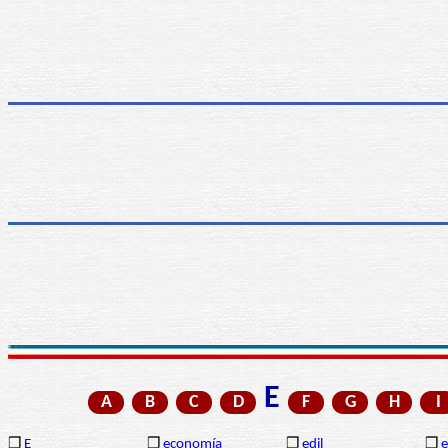
E
A
B
C
D
F
G
H
I
❒
E
❒
economía
❒
edil
❒