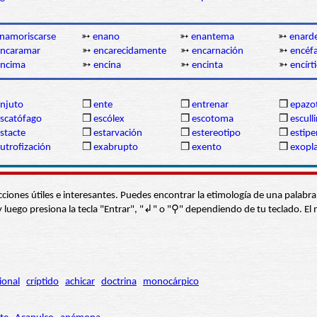
namoriscarse
➳
enano
➳
enantema
➳
enard
encaramar
➳
encarecidamente
➳
encarnación
➳
encéf
encima
➳
encina
➳
encinta
➳
encírt
njuto
❒
ente
❒
entrenar
❒
epazo
scatófago
❒
escólex
❒
escotoma
❒
esculli
stacte
❒
estarvación
❒
estereotipo
❒
estipe
utrofización
❒
exabrupto
❒
exento
❒
exopl
s secciones útiles e interesantes. Puedes encontrar la etimología de una pal
í” y luego presiona la tecla "Entrar", "↲" o "⚲" dependiendo de tu teclado.
ional
críptido
achicar
doctrina
monocárpico