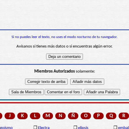
Si no puedes leer el texto, no uses el modo nocturno de tu navegador.
Avísanos si tienes más datos o si encuentras algún error.
Miembros Autorizados
solamente:
J
K
L
M
N
Ñ
O
P
Q
R
egoísmo
❒
Electra
❒
elipsis
❒
embal