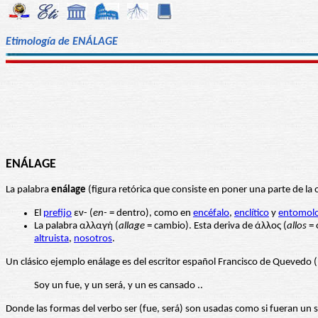
Etimología de ENÁLAGE
ENÁLAGE
La palabra
enálage
(figura retórica que consiste en poner una parte de la 
El
prefijo
εν- (
en-
= dentro), como en
encéfalo
,
enclítico
y
entomolo
La palabra αλλαγή (
allage
= cambio). Esta deriva de άλλος ‎(
allos
= 
altruista
,
nosotros
.
Un clásico ejemplo enálage es del escritor español Francisco de Quevedo
Soy un fue, y un será, y un es cansado ..
Donde las formas del verbo ser (fue, será) son usadas como si fueran un 