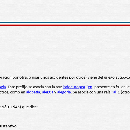
oración por otra, o usar unos accidentes por otros) viene del griego ἐναλλα
gía
. Este prefijo se asocia con la raíz
indoeuropea
*
en
, presente en
in
- en l
otro), como en
alopatía
,
alergia
y
alegoría
. Se asocia con una raíz *
al
-1 (otro
 (1580-1645) que dice:
sustantivo.