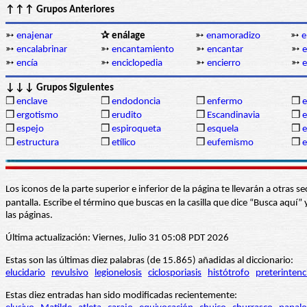
↑↑↑ Grupos Anteriores
➳
enajenar
✰ enálage
➳
enamoradizo
➳
e
➳
encalabrinar
➳
encantamiento
➳
encantar
➳
➳
encía
➳
enciclopedia
➳
encierro
➳
↓↓↓ Grupos Siguientes
❒
enclave
❒
endodoncia
❒
enfermo
❒
e
❒
ergotismo
❒
erudito
❒
Escandinavia
❒
e
❒
espejo
❒
espiroqueta
❒
esquela
❒
e
❒
estructura
❒
etílico
❒
eufemismo
❒
e
Los iconos de la parte superior e inferior de la página te llevarán a otra
pantalla. Escribe el término que buscas en la casilla que dice “Busca aqu
las páginas.
Última actualización: Viernes, Julio 31 05:08 PDT 2026
Estas son las últimas diez palabras (de 15.865) añadidas al diccionario:
elucidario
revulsivo
legionelosis
ciclosporiasis
histótrofo
preterintenc
Estas diez entradas han sido modificadas recientemente: