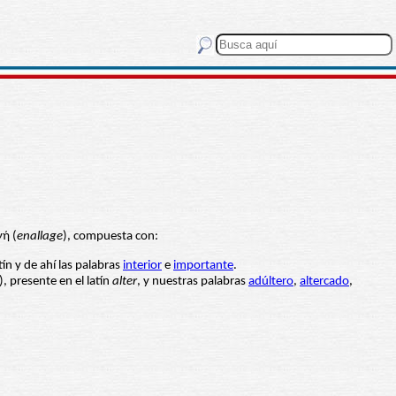
γή (
enallage
), compuesta con:
atín y de ahí las palabras
interior
e
importante
.
), presente en el latín
alter
, y nuestras palabras
adúltero
,
altercado
,