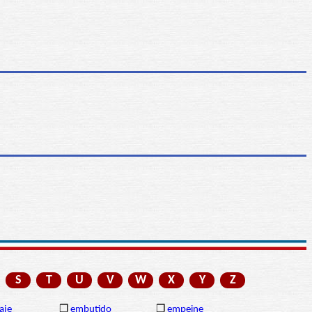
S
T
U
V
W
X
Y
Z
aje
❒
embutido
❒
empeine