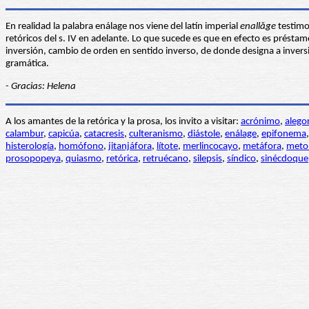
En realidad la palabra enálage nos viene del latín imperial
enallăge
testimon
retóricos del s. IV en adelante. Lo que sucede es que en efecto es présta
inversión, cambio de orden en sentido inverso, de donde designa a invers
gramática.
- Gracias: Helena
A los amantes de la retórica y la prosa, los invito a visitar:
acrónimo
,
alego
calambur
,
capicúa
,
catacresis
,
culteranismo
,
diástole
,
enálage
,
epifonema
histerología
,
homófono
,
jitanjáfora
,
lítote
,
merlincocayo
,
metáfora
,
meto
prosopopeya
,
quiasmo
,
retórica
,
retruécano
,
silepsis
,
síndico
,
sinécdoque