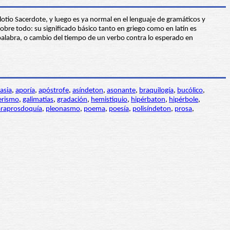
lotio Sacerdote, y luego es ya normal en el lenguaje de gramáticos y
bre todo: su significado básico tanto en griego como en latín es
palabra, o cambio del tiempo de un verbo contra lo esperado en
asia
,
aporía
,
apóstrofe
,
asíndeton
,
asonante
,
braquilogía
,
bucólico
,
rismo
,
galimatías
,
gradación
,
hemistiquio
,
hipérbaton
,
hipérbole
,
raprosdoquía
,
pleonasmo
,
poema
,
poesía
,
polisíndeton
,
prosa
,