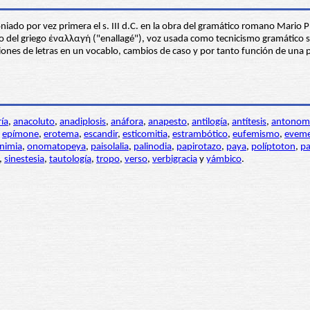
iado por vez primera el s. III d.C. en la obra del gramático romano Mario P
mo del griego ἐναλλαγή ("enallagé"), voz usada como tecnicismo gramático so
iones de letras en un vocablo, cambios de caso y por tanto función de una 
ría
,
anacoluto
,
anadiplosis
,
anáfora
,
anapesto
,
antilogía
,
antítesis
,
antonom
,
epímone
,
erotema
,
escandir
,
esticomitia
,
estrambótico
,
eufemismo
,
eveme
nimia
,
onomatopeya
,
paisolalia
,
palinodia
,
papirotazo
,
paya
,
políptoton
,
pa
,
sinestesia
,
tautología
,
tropo
,
verso
,
verbigracia
y
yámbico
.