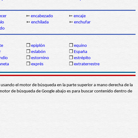
ecer
➳
encabezado
➳
encaje
alo
➳
enchilada
➳
enchufar
ido
te
❒
epiplón
❒
equino
r
❒
eslabón
❒
España
ndio
❒
estornino
❒
estrépito
aneta
❒
exprés
❒
extraterrestre
abra usando el motor de búsqueda en la parte superior a mano derecha de la
 El motor de búsqueda de Google abajo es para buscar contenido dentro de