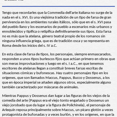
Tengo que recordarles que la Commedia dell'arte italiana no surge de la
nada en el s. XVI. Es una viejísima tradición de un tipo de farsa de gran
pervivencia en los ambientes rurales itálicos, sólo que en el s. XVI pasa
del pueblo llano y los escenarios de pueblo a escenarios más urbanos y
ennoblecidos y tipifica o retipifica definitivamente sus tipos. Esta farsa
no es más que la atelana, género teatral propio de los romanos sin
ninguna influencia griega, que es de tradición osca y se representa en
Roma desde los inicios del s. IV a.C.
En esta clase de farsa de tipos, los personajes, siempre enmascarados,
responden a unos tipos burlescos fijos que actúan primero en obras que
son meras improvisaciones y luego en el s. I a.C., en que tenemos
escritores de atelanas llegan a constituir breves farsas escritas de
situaciones cómicas y bufonescas. Hay cuatro personajes tipo en los
orígenes, que son llamados Maccus, Pappus, Bucco y Dossenus, a los
que en época imperial se añaden algunos otros, especialmente alguno
también caracterizado por máscaras de animales.
Mientras Pappus y Dossenus dan lugar a las figuras de los viejos de la
comedia del arte (Pappus era el viejo tonto engañado y Dossenus un
viejo jorobado que da lugar a la figura de Polichinela), el personaje de
Arlequín reposa principalmente sobre Maccus, un pícaro glotón a veces
protagonista de bufonadas y a veces burlón, y en los orígenes, en que la