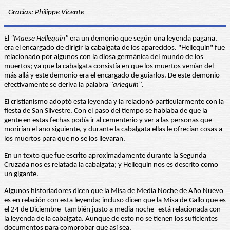
-
Gracias: Philippe Vicente
El
"Maese Hellequin"
era un demonio que según una leyenda pagana,
era el encargado de dirigir la cabalgata de los aparecidos. "Hellequin" fue
relacionado por algunos con la diosa germánica del mundo de los
muertos; ya que la cabalgata consistía en que los muertos venían del
más allá y este demonio era el encargado de guiarlos. De este demonio
efectivamente se deriva la palabra
"arlequín"
.
El cristianismo adoptó esta leyenda y la relacionó particularmente con la
fiesta de San Silvestre. Con el paso del tiempo se hablaba de que la
gente en estas fechas podía ir al cementerio y ver a las personas que
morirían el año siguiente, y durante la cabalgata ellas le ofrecían cosas a
los muertos para que no se los llevaran.
En un texto que fue escrito aproximadamente durante la Segunda
Cruzada nos es relatada la cabalgata; y Hellequin nos es descrito como
un gigante.
Algunos historiadores dicen que la Misa de Media Noche de Año Nuevo
es en relación con esta leyenda; incluso dicen que la Misa de Gallo que es
el 24 de Diciembre -también justo a media noche- está relacionada con
la leyenda de la cabalgata. Aunque de esto no se tienen los suficientes
documentos para comprobar que así sea.