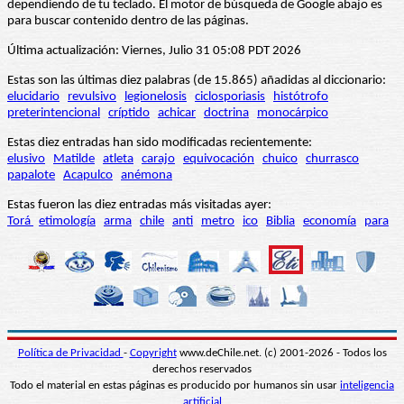
dependiendo de tu teclado. El motor de búsqueda de Google abajo es
para buscar contenido dentro de las páginas.
Última actualización: Viernes, Julio 31 05:08 PDT 2026
Estas son las últimas diez palabras (de 15.865) añadidas al diccionario:
elucidario
revulsivo
legionelosis
ciclosporiasis
histótrofo
preterintencional
críptido
achicar
doctrina
monocárpico
Estas diez entradas han sido modificadas recientemente:
elusivo
Matilde
atleta
carajo
equivocación
chuico
churrasco
papalote
Acapulco
anémona
Estas fueron las diez entradas más visitadas ayer:
Torá
etimología
arma
chile
anti
metro
ico
Biblia
economía
para
Política de Privacidad
-
Copyright
www.deChile.net. (c) 2001-2026 - Todos los
derechos reservados
Todo el material en estas páginas es producido por humanos sin usar
inteligencia
artificial