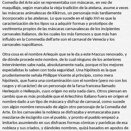
Comedia del Arte aún se representaba con máscaras, en vez de
maquillaje, según marcaba la vieja tradición de la atelana, asume a veces
las máscaras animalescas de Kikirrus, un personaje más tardíamente
incorporado a las atelanas. Lo que sucede en el siglo XVI es que la
caracterización de los tipos va a adquirir formas y prototipos de
vestimenta propios de las máscaras carnavalescas de los incipientes
carnavales italianos, de los cuales los más famosos y que más han
influido en la Commedia dell'arte son el carnaval de Venecia y los
carnavales napolitanos.
Otra cosa es el nombre Arlequín que se le da a este Maccus renovado, y
de dónde procede este nombre, de lo cual ninguno de los anteriores
intervinientes sabe nada, absolutamente nada, porque ni los mejores
especialistas lo saben con toda seguridad. Una hipótesis es la que
prudentemente señala Philippe Vicente al principio, como mera
hipótesis, que fuera una contaminación con el nombre (pero no con los
rasgos y el carácter) de un personaje de la farsa francesa llamado
Herlequin o Hellequin, cuyo origen no esta nada claro. Otros piensan en
cambio que es más probable que el Arlecchino italiano fuera en origen el
nombre dado a un tipo de máscara y disfraz de carnaval, como sucede
con algún nombre renovado de algún otro personaje de la Comedia del
Arte. En los carnavales la nobleza se disfrazaba y enmascaraba para
mezclarse de incógnito con el pueblo, y pronto el pueblo empezó a
imitarlos asumiendo en sus disfraces formas cómicas y paródicas de esa
nobleza y sus criados, y dándoles nombres, quizá basados en apodos de