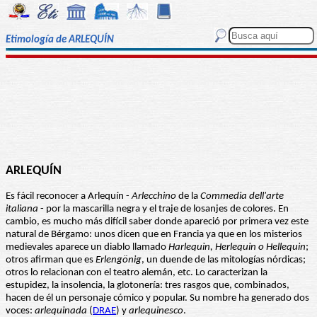
Etimología de ARLEQUÍN
ARLEQUÍN
Es fácil reconocer a Arlequín -
Arlecchino
de la
Commedia dell'arte
italiana
- por la mascarilla negra y el traje de losanjes de colores. En
cambio, es mucho más difícil saber donde apareció por primera vez este
natural de Bérgamo: unos dicen que en Francia ya que en los misterios
medievales aparece un diablo llamado
Harlequin, Herlequin o Hellequin
;
otros afirman que es
Erlengönig
, un duende de las mitologías nórdicas;
otros lo relacionan con el teatro alemán, etc. Lo caracterizan la
estupidez, la insolencia, la glotonería: tres rasgos que, combinados,
hacen de él un personaje cómico y popular. Su nombre ha generado dos
voces:
arlequinada
(
DRAE
) y
arlequinesco
.