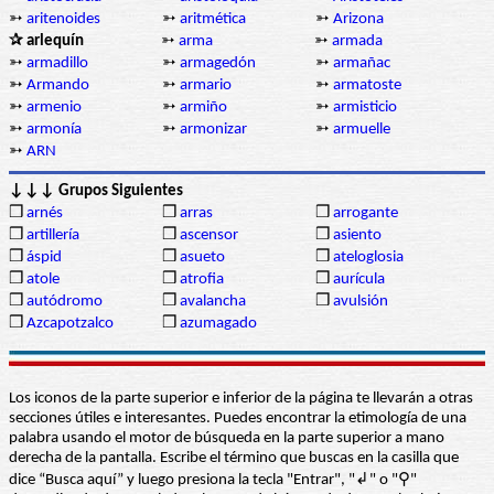
➳
aritenoides
➳
aritmética
➳
Arizona
✰ arlequín
➳
arma
➳
armada
➳
armadillo
➳
armagedón
➳
armañac
➳
Armando
➳
armario
➳
armatoste
➳
armenio
➳
armiño
➳
armisticio
➳
armonía
➳
armonizar
➳
armuelle
➳
ARN
↓↓↓ Grupos Siguientes
❒
arnés
❒
arras
❒
arrogante
❒
artillería
❒
ascensor
❒
asiento
❒
áspid
❒
asueto
❒
ateloglosia
❒
atole
❒
atrofia
❒
aurícula
❒
autódromo
❒
avalancha
❒
avulsión
❒
Azcapotzalco
❒
azumagado
Los iconos de la parte superior e inferior de la página te llevarán a otras
secciones útiles e interesantes. Puedes encontrar la etimología de una
palabra usando el motor de búsqueda en la parte superior a mano
derecha de la pantalla. Escribe el término que buscas en la casilla que
dice “Busca aquí” y luego presiona la tecla "Entrar", "↲" o "⚲"