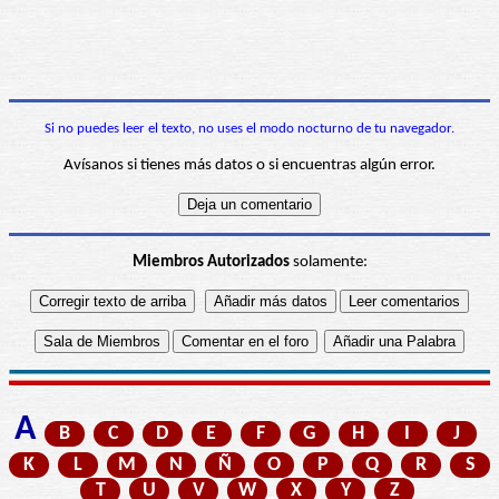
Si no puedes leer el texto, no uses el modo nocturno de tu navegador.
Avísanos si tienes más datos o si encuentras algún error.
Miembros Autorizados
solamente:
A
B
C
D
E
F
G
H
I
J
K
L
M
N
Ñ
O
P
Q
R
S
T
U
V
W
X
Y
Z