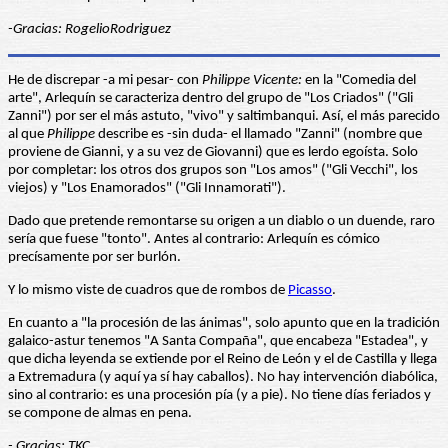
-Gracias: RogelioRodriguez
He de discrepar -a mi pesar- con
Philippe Vicente:
en la "Comedia del
arte", Arlequín se caracteriza dentro del grupo de "Los Criados" ("Gli
Zanni") por ser el más astuto, "vivo" y saltimbanqui. Así, el más parecido
al que
Philippe
describe es -sin duda- el llamado "Zanni" (nombre que
proviene de Gianni, y a su vez de Giovanni) que es lerdo egoísta. Solo
por completar: los otros dos grupos son "Los amos" ("Gli Vecchi", los
viejos) y "Los Enamorados" ("Gli Innamorati").
Dado que pretende remontarse su origen a un diablo o un duende, raro
sería que fuese "tonto". Antes al contrario: Arlequín es cómico
precísamente por ser burlón.
Y lo mismo viste de cuadros que de rombos de
Picasso
.
En cuanto a "la procesión de las ánimas", solo apunto que en la tradición
galaico-astur tenemos "A Santa Compaña", que encabeza "Estadea", y
que dicha leyenda se extiende por el Reino de León y el de Castilla y llega
a Extremadura (y aquí ya sí hay caballos). No hay intervención diabólica,
sino al contrario: es una procesión pía (y a pie). No tiene días feriados y
se compone de almas en pena.
- Gracias: TKC