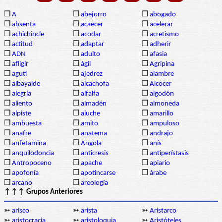
❒
A
❒
abejorro
❒
abogado
❒
absenta
❒
acaecer
❒
acelerar
❒
achichincle
❒
acodar
❒
acretismo
❒
actitud
❒
adaptar
❒
adherir
❒
ADN
❒
adulto
❒
afasia
❒
afligir
❒
ágil
❒
Agripina
❒
agutí
❒
ajedrez
❒
alambre
❒
albayalde
❒
alcachofa
❒
Alcocer
❒
alegría
❒
alfalfa
❒
algodón
❒
aliento
❒
almadén
❒
almoneda
❒
alpiste
❒
aluche
❒
amarillo
❒
ambuesta
❒
amito
❒
ampuloso
❒
anafre
❒
anatema
❒
andrajo
❒
anfetamina
❒
Angola
❒
anís
❒
anquilodoncia
❒
anticresis
❒
antiperístasis
❒
Antropoceno
❒
apache
❒
apiario
❒
apofonía
❒
apotincarse
❒
árabe
❒
arcano
❒
areología
↑↑↑ Grupos Anteriores
➳
arisco
➳
arista
➳
Aristarco
➳
aristocracia
➳
aristoloquia
➳
Aristóteles