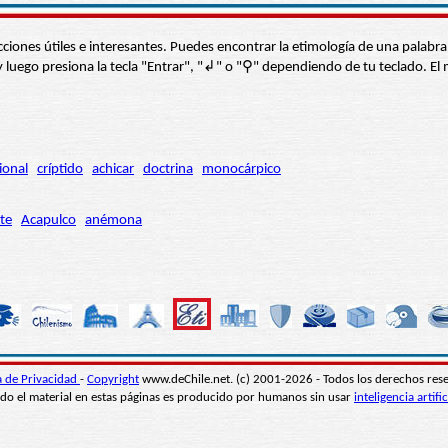
s secciones útiles e interesantes. Puedes encontrar la etimología de una pal
í” y luego presiona la tecla "Entrar", "↲" o "⚲" dependiendo de tu teclado.
ional
críptido
achicar
doctrina
monocárpico
te
Acapulco
anémona
ca de Privacidad
-
Copyright
www.deChile.net. (c) 2001-2026 - Todos los derechos res
do el material en estas páginas es producido por humanos sin usar
inteligencia artific