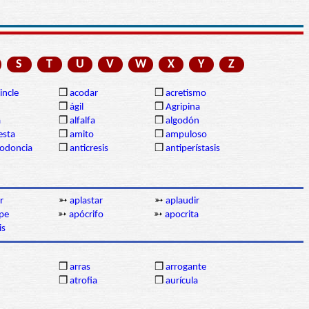
S
T
U
V
W
X
Y
Z
incle
❒
acodar
❒
acretismo
❒
ágil
❒
Agripina
a
❒
alfalfa
❒
algodón
sta
❒
amito
❒
ampuloso
lodoncia
❒
anticresis
❒
antiperístasis
r
➳
aplastar
➳
aplaudir
pe
➳
apócrifo
➳
apocrita
is
❒
arras
❒
arrogante
❒
atrofia
❒
aurícula