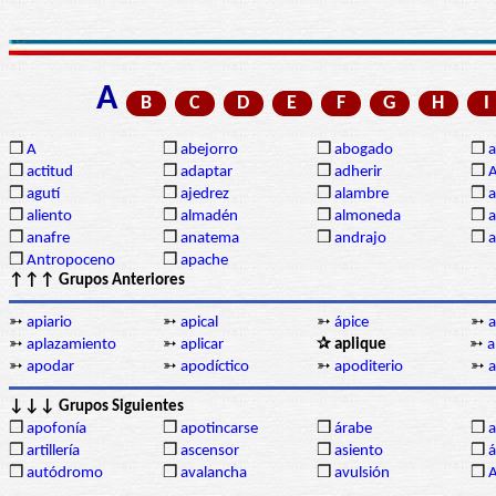
A
B
C
D
E
F
G
H
I
❒
A
❒
abejorro
❒
abogado
❒
a
❒
actitud
❒
adaptar
❒
adherir
❒
❒
agutí
❒
ajedrez
❒
alambre
❒
a
❒
aliento
❒
almadén
❒
almoneda
❒
a
❒
anafre
❒
anatema
❒
andrajo
❒
a
❒
Antropoceno
❒
apache
↑↑↑ Grupos Anteriores
➳
apiario
➳
apical
➳
ápice
➳
a
➳
aplazamiento
➳
aplicar
✰ aplique
➳
a
➳
apodar
➳
apodíctico
➳
apoditerio
➳
↓↓↓ Grupos Siguientes
❒
apofonía
❒
apotincarse
❒
árabe
❒
a
❒
artillería
❒
ascensor
❒
asiento
❒
á
❒
autódromo
❒
avalancha
❒
avulsión
❒
A