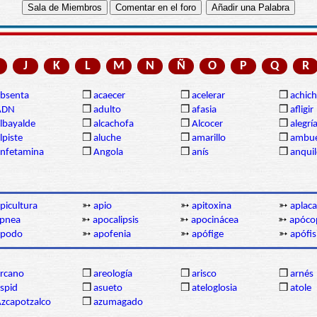
J
K
L
M
N
Ñ
O
P
Q
R
bsenta
❒
acaecer
❒
acelerar
❒
achich
ADN
❒
adulto
❒
afasia
❒
afligir
lbayalde
❒
alcachofa
❒
Alcocer
❒
alegrí
lpiste
❒
aluche
❒
amarillo
❒
ambue
nfetamina
❒
Angola
❒
anís
❒
anqui
picultura
➳
apio
➳
apitoxina
➳
aplaca
pnea
➳
apocalipsis
➳
apocinácea
➳
apóco
apodo
➳
apofenia
➳
apófige
➳
apófis
rcano
❒
areología
❒
arisco
❒
arnés
spid
❒
asueto
❒
ateloglosia
❒
atole
zcapotzalco
❒
azumagado