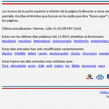
Los iconos de la parte superior e inferior de la página te llevarán a otra
pantalla. Escribe el término que buscas en la casilla que dice “Busca aqu
las páginas.
Última actualización: Viernes, Julio 31 05:08 PDT 2026
Estas son las últimas diez palabras (de 15.865) añadidas al diccionario:
elucidario
revulsivo
legionelosis
ciclosporiasis
histótrofo
preterintenc
Estas diez entradas han sido modificadas recientemente:
elusivo
Matilde
atleta
carajo
equivocación
chuico
churrasco
papalo
Estas fueron las diez entradas más visitadas ayer:
Torá
etimología
arma
chile
anti
metro
ico
Biblia
economía
para
Políti
To