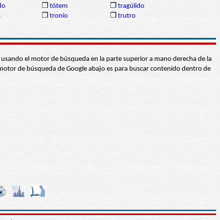
do
❒
tótem
❒
tragúlido
a
❒
tronío
❒
trutro
abra usando el motor de búsqueda en la parte superior a mano derecha de la
 El motor de búsqueda de Google abajo es para buscar contenido dentro de