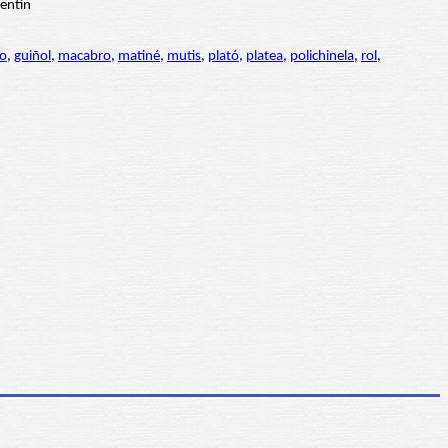
ro
,
guiñol
,
macabro
,
matiné
,
mutis
,
plató
,
platea
,
polichinela
,
rol
,