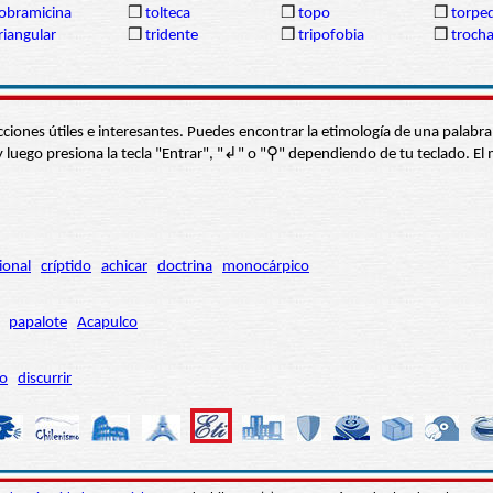
obramicina
❒
tolteca
❒
topo
❒
torpe
riangular
❒
tridente
❒
tripofobia
❒
troch
s secciones útiles e interesantes. Puedes encontrar la etimología de una pal
í” y luego presiona la tecla "Entrar", "↲" o "⚲" dependiendo de tu teclado.
ional
críptido
achicar
doctrina
monocárpico
papalote
Acapulco
ro
discurrir