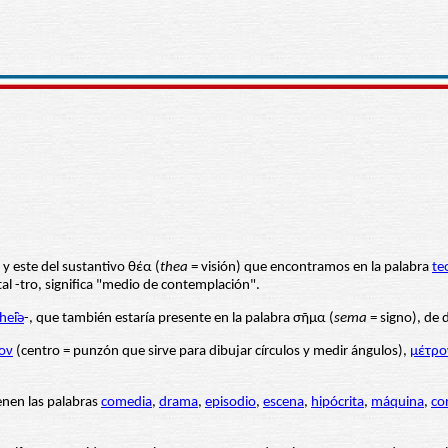
 y este del sustantivo θέα (
thea
= visión) que encontramos en la palabra
te
al -tro, significa "medio de contemplación".
hei̯ǝ
-, que también estaría presente en la palabra σῆμα (
sema
= signo), de
ον
(centro = punzón que sirve para dibujar círculos y medir ángulos),
μέτρο
enen las palabras
comedia
,
drama
,
episodio
,
escena
,
hipócrita
,
máquina
,
co