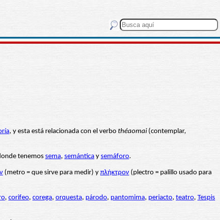
oría
, y esta está relacionada con el verbo
théaomai
(contemplar,
 donde tenemos
sema
,
semántica
y
semáforo
.
ν
(metro = que sirve para medir) y
πλήκτρον
(plectro = palillo usado para
ro
,
corifeo
,
corega
,
orquesta
,
párodo
,
pantomima
,
periacto
,
teatro
,
Tespis