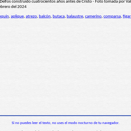
equín
,
aplique
,
atrezo
,
balcón
,
butaca
,
balaustre
,
camerino
,
comparsa
,
fíga
Si no puedes leer el texto, no uses el modo nocturno de tu navegador.