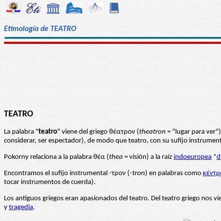
Etimología de TEATRO
TEATRO
La palabra "
teatro
" viene del griego θέατρον (
theatron
= "lugar para ver")
considerar, ser espectador), de modo que teatro, con su sufijo instrument
Pokorny relaciona a la palabra θέα (
thea
= visión) a la raíz
indoeuropea
*
d
Encontramos el sufijo instrumental -τρον (-
tron
) en palabras como
κέντρ
tocar instrumentos de cuerda).
Los antiguos griegos eran apasionados del teatro. Del teatro griego nos vi
y
tragedia
.