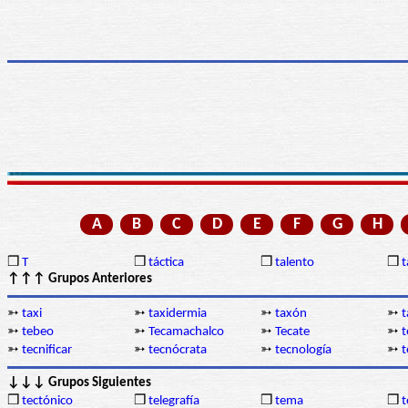
A
B
C
D
E
F
G
H
❒
T
❒
táctica
❒
talento
❒
↑↑↑ Grupos Anteriores
➳
taxi
➳
taxidermia
➳
taxón
➳
➳
tebeo
➳
Tecamachalco
➳
Tecate
➳
t
➳
tecnificar
➳
tecnócrata
➳
tecnología
➳
t
↓↓↓ Grupos Siguientes
❒
tectónico
❒
telegrafía
❒
tema
❒
t