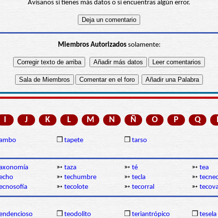
Avísanos si tienes más datos o si encuentras algún error.
Miembros Autorizados
solamente:
I
J
K
L
M
N
Ñ
O
P
Q
tambo
❒
tapete
❒
tarso
taxonomía
➳
taza
➳
té
➳
tea
echo
➳
techumbre
➳
tecla
➳
tecnec
ecnosofía
➳
tecolote
➳
tecorral
➳
tecov
endencioso
❒
teodolito
❒
teriantrópico
❒
tesela