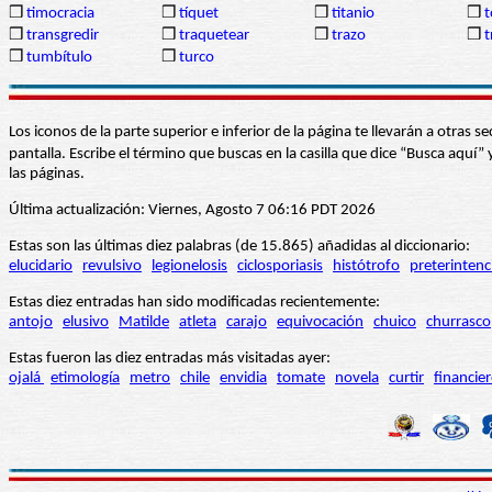
❒
timocracia
❒
tíquet
❒
titanio
❒
t
❒
transgredir
❒
traquetear
❒
trazo
❒
t
❒
tumbítulo
❒
turco
Los iconos de la parte superior e inferior de la página te llevarán a otra
pantalla. Escribe el término que buscas en la casilla que dice “Busca aqu
las páginas.
Última actualización: Viernes, Agosto 7 06:16 PDT 2026
Estas son las últimas diez palabras (de 15.865) añadidas al diccionario:
elucidario
revulsivo
legionelosis
ciclosporiasis
histótrofo
preterintenc
Estas diez entradas han sido modificadas recientemente:
antojo
elusivo
Matilde
atleta
carajo
equivocación
chuico
churrasco
Estas fueron las diez entradas más visitadas ayer:
ojalá
etimología
metro
chile
envidia
tomate
novela
curtir
financie