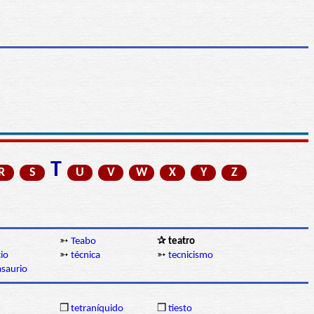
T
R
S
U
V
W
X
Y
Z
➳
Teabo
✰ teatro
io
➳
técnica
➳
tecnicismo
asaurio
❒
tetraníquido
❒
tiesto