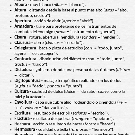
Albura
- muy blanco (
albus
= "blanco").
Altura
- distancia desde la base al punto más alto (
altus
= "alto,
profundo, crecido").
Apertura
- acción de abrir (
aperire
= "abrir").
Armadura
- traje para protegerse de los instrumentos de
combate del enemigo (
arma
= "instrumento de guerra").
Cisura
- rotura, abertura, hendidura (
scindere
= "hender").
Clausura
- cierre (
clausus
= "cerrado").
Colegiatura
- beca o plaza de estudios (
con-
= "todo, junto",
legere
= "leer, escoger").
Contractura
- disminución del diámetro (
con-
= "todo, junto",
tractus
= "traido").
Dictadura
- gobierno donde una persona da las órdenes (
dictare
= "dictar").
Digitopuntura
- masaje terapéutico realizado con los dedos
(
digitus
= "dedo",
punctus
= "punto").
Dulzura
- cualidad de dulce (
dulcis
= "de sabor suave, como la
miel y la azúcar").
Envoltura
- capa que cubre algo, rodeándolo o ciñendola (
in-
=
"en",
volvere
= "dar vueltas").
Escritura
- resultado de escribir (
scriptus
= "escrito").
Fractura
- resultado de quebrar (
frangere
= "quebrar").
Hechura
- acción o resultado de hacer (
facere
= "hacer").
Hermosura
- cualidad de bella (
formosus
= "hermoso").