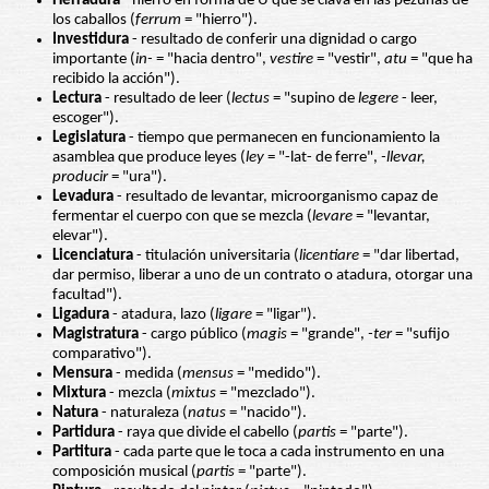
Herradura
- hierro en forma de U que se clava en las pezuñas de
los caballos (
ferrum
= "hierro").
Investidura
- resultado de conferir una dignidad o cargo
importante (
in-
= "hacia dentro",
vestire
= "vestir",
atu
= "que ha
recibido la acción").
Lectura
- resultado de leer (
lectus
= "supino de
legere
- leer,
escoger").
Legislatura
- tiempo que permanecen en funcionamiento la
asamblea que produce leyes (
ley
= "-lat- de ferre",
-llevar,
producir
= "ura").
Levadura
- resultado de levantar, microorganismo capaz de
fermentar el cuerpo con que se mezcla (
levare
= "levantar,
elevar").
Licenciatura
- titulación universitaria (
licentiare
= "dar libertad,
dar permiso, liberar a uno de un contrato o atadura, otorgar una
facultad").
Ligadura
- atadura, lazo (
ligare
= "ligar").
Magistratura
- cargo público (
magis
= "grande",
-ter
= "sufijo
comparativo").
Mensura
- medida (
mensus
= "medido").
Mixtura
- mezcla (
mixtus
= "mezclado").
Natura
- naturaleza (
natus
= "nacido").
Partidura
- raya que divide el cabello (
partis
= "parte").
Partitura
- cada parte que le toca a cada instrumento en una
composición musical (
partis
= "parte").