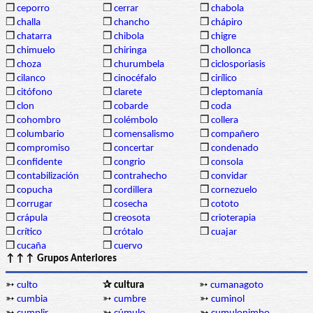
❒
ceporro
❒
cerrar
❒
chabola
❒
challa
❒
chancho
❒
chápiro
❒
chatarra
❒
chibola
❒
chigre
❒
chimuelo
❒
chiringa
❒
chollonca
❒
choza
❒
churumbela
❒
ciclosporiasis
❒
cilanco
❒
cinocéfalo
❒
cirílico
❒
citófono
❒
clarete
❒
cleptomanía
❒
clon
❒
cobarde
❒
coda
❒
cohombro
❒
colémbolo
❒
collera
❒
columbario
❒
comensalismo
❒
compañero
❒
compromiso
❒
concertar
❒
condenado
❒
confidente
❒
congrio
❒
consola
❒
contabilización
❒
contrahecho
❒
convidar
❒
copucha
❒
cordillera
❒
cornezuelo
❒
corrugar
❒
cosecha
❒
cototo
❒
crápula
❒
creosota
❒
crioterapia
❒
crítico
❒
crótalo
❒
cuajar
❒
cucaña
❒
cuervo
↑↑↑ Grupos Anteriores
➳
culto
✰ cultura
➳
cumanagoto
➳
cumbia
➳
cumbre
➳
cuminol