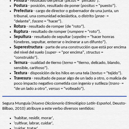
Pintura
- resultado del pintar (
pictus
= "pintado").
Postura
- posición, resultado de poner (
positus
= "puesto").
Prefectura
- cargo de director o gobernador de una junta, un
tribunal, una comunidad eclesiástica, o distrito (
prae-
=
"delante",
facere
= "hacer").
Rotura
- resultado de romper (de "roto").
Ruptura
- resultado de romper (
rumpere
= "roto").
Sepultura
- resultado de sepultar (
sepelire
= "hacer honras
fúnebres, sepultar, enterrar o incinerar a un difunto").
Superestructura
- parte de una construcción que está por encima
del nivel del suelo (
super-
= "por encima",
structus
=
"construido").
Ternura
- cualidad de tierno (
terno
= "tierno, delicado, blando,
sensible, cariñoso").
Textura
- disposición de los hilos en una tela (
textus
= "tejido").
Travesura
- resultado de pasar algo de un lado a otro, o malicia de
poco impacto negativo cometida con ingenio y sutileza (
trans-
=
"de un lado a otro",
versus
= "volteado").
Segura Munguía (
Nuevo Diccionario Etimológico Latín-Español
, Deusto-
Bilbao, 2010) atribuye a este verbo diversos sentidos:
'habitar, residir, morar',
'cultivar, labrar, cuidar',
'cuidar, tratar',