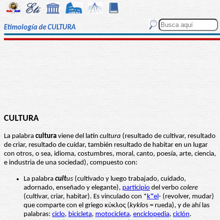
Etimología de CULTURA
CULTURA
La palabra
cultura
viene del latín
cultura
(resultado de cultivar, resultado
de criar, resultado de cuidar, también resultado de habitar en un lugar
con otros, o sea, idioma, costumbres, moral, canto, poesía, arte, ciencia,
e industria de una sociedad), compuesto con:
La palabra
cult
us
(cultivado y luego trabajado, cuidado,
adornado, enseñado y elegante),
participio
del verbo
colere
(cultivar, criar, habitar). Es vinculado con *
kʷel
- (revolver, mudar)
que comparte con el griego κύκλος (
kyklo
s = rueda), y de ahí las
palabras:
ciclo
,
bicicleta
,
motocicleta,
enciclopedia
,
ciclón
.