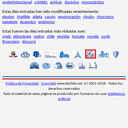
preterintencional
críptido
achicar
doctrina
monocárpico
Estas diez entradas han sido modificadas recientemente:
elusivo
Matilde
atleta
carajo
equivocación
chuico
churrasco
papalote
Acapulco
anémona
Estas fueron las diez entradas más visitadas ayer:
ojalá
etimología
metro
chile
envidia
tomate
novela
curtir
financiero
discurrir
Política de Privacidad
-
Copyright
www.deChile.net. (c) 2001-2026 - Todos los
derechos reservados
Todo el material en estas páginas es producido por humanos sin usar
inteligencia
artificial