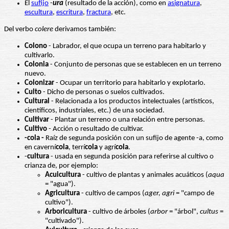
El
sufijo
-
ura
(resultado de la acción), como en
asignatura
,
escultura
,
escritura
,
fractura
, etc.
Del verbo
colere
derivamos también:
Colono
- Labrador, el que ocupa un terreno para habitarlo y
cultivarlo.
Colonia
- Conjunto de personas que se establecen en un terreno
nuevo.
Colonizar
- Ocupar un territorio para habitarlo y explotarlo.
Culto
- Dicho de personas o suelos cultivados.
Cultural
- Relacionada a los productos intelectuales (artísticos,
científicos, industriales, etc.) de una sociedad.
Cultivar
- Plantar un terreno o una relación entre personas.
Cultivo
- Acción o resultado de cultivar.
-cola -
Raíz de segunda posición con un sufijo de agente -a, como
en caverní
cola
, terrí
cola
y agrí
cola
.
-
cultura
- usada en segunda posición para referirse al cultivo o
crianza de, por ejemplo:
Acuicultura
- cultivo de plantas y animales acuáticos (
aqua
= "agua").
Agricultura
- cultivo de campos (
ager, agri
= "campo de
cultivo").
Arboricultura
- cultivo de árboles (
arbor
= "árbol",
cultus
=
"cultivado").