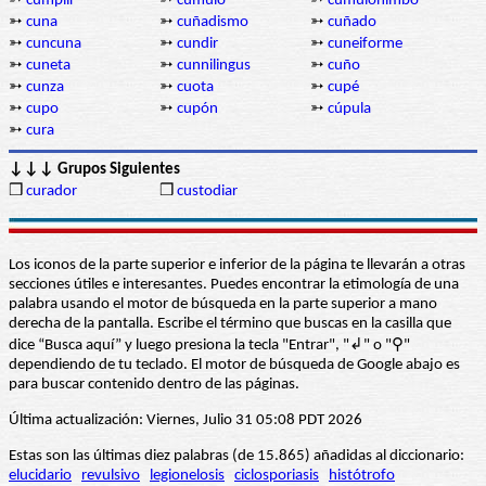
➳
cumplir
➳
cúmulo
➳
cumulonimbo
➳
cuna
➳
cuñadismo
➳
cuñado
➳
cuncuna
➳
cundir
➳
cuneiforme
➳
cuneta
➳
cunnilingus
➳
cuño
➳
cunza
➳
cuota
➳
cupé
➳
cupo
➳
cupón
➳
cúpula
➳
cura
↓↓↓ Grupos Siguientes
❒
curador
❒
custodiar
Los iconos de la parte superior e inferior de la página te llevarán a otras
secciones útiles e interesantes. Puedes encontrar la etimología de una
palabra usando el motor de búsqueda en la parte superior a mano
derecha de la pantalla. Escribe el término que buscas en la casilla que
dice “Busca aquí” y luego presiona la tecla "Entrar", "↲" o "⚲"
dependiendo de tu teclado. El motor de búsqueda de Google abajo es
para buscar contenido dentro de las páginas.
Última actualización: Viernes, Julio 31 05:08 PDT 2026
Estas son las últimas diez palabras (de 15.865) añadidas al diccionario:
elucidario
revulsivo
legionelosis
ciclosporiasis
histótrofo