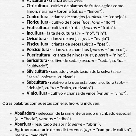
Avicultura
- crianza de las aves.
Citricultura
- cultivo de plantas de frutos agrios como
limón, naranja y toronja (
citrus
= "limón").
Cunicultura
- crianza de conejos (
cuniculus
= "conejo").
Floricultura
- cultivo de flores (
flos, foris
= "flor").
Fruticultura
- cultivo de frutas (
fructus
= "fruta").
Incultura
- falta de cultura (
in
- = "no", "sin").
Ovicultura
- crianza de ovejas (
ovis
= "oveja").
Piscicultura
- crianza de peces (
piscis
= "pez").
Porcicultura
- crianza de chanchos (
porcus
= "puerco").
Puericultura
- crianza de niños (
puer, puereis
= "niño").
Sericultura
- cultivo de seda (
sericum
= "seda",
cultus
=
"cultivado").
Silvicultura
- cuidado y explotación de la selva (
silva
=
"selva",
colere
= "cultivar").
Subcultura
- relativo a lo que está bajo la cultura (
sub-
=
"debajo",
cultus
= "culto, cultivado").
Vinicultura
- cultivo y crianza de vinos (
vinum
= "vino").
Otras palabras compuestas con el sufijo -ura incluyen:
Abañadura
- selección de la simiente usando un cribado especial
(
a-
= "hacia",
vannus
= "cribo").
Abertura
- resultado de abrir (
aperire
= "abrir").
Agrimensura
- arte de medir terrenos (
agri
= "campo de cultivo",
mens
= "medida").