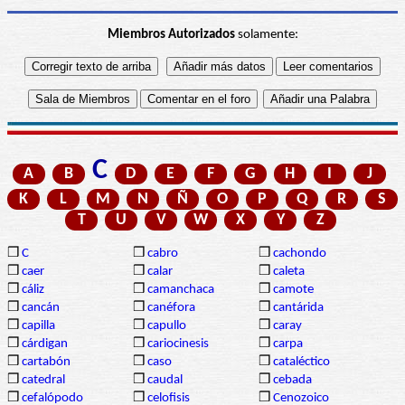
Miembros Autorizados
solamente:
C
A
B
D
E
F
G
H
I
J
K
L
M
N
Ñ
O
P
Q
R
S
T
U
V
W
X
Y
Z
❒
C
❒
cabro
❒
cachondo
❒
caer
❒
calar
❒
caleta
❒
cáliz
❒
camanchaca
❒
camote
❒
cancán
❒
canéfora
❒
cantárida
❒
capilla
❒
capullo
❒
caray
❒
cárdigan
❒
cariocinesis
❒
carpa
❒
cartabón
❒
caso
❒
cataléctico
❒
catedral
❒
caudal
❒
cebada
❒
cefalópodo
❒
celofisis
❒
Cenozoico